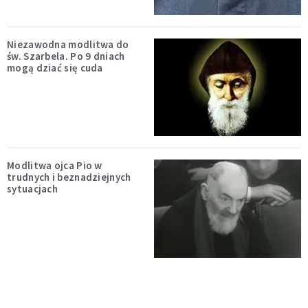
Niezawodna modlitwa do
św. Szarbela. Po 9 dniach
mogą dziać się cuda
Modlitwa ojca Pio w
trudnych i beznadziejnych
sytuacjach