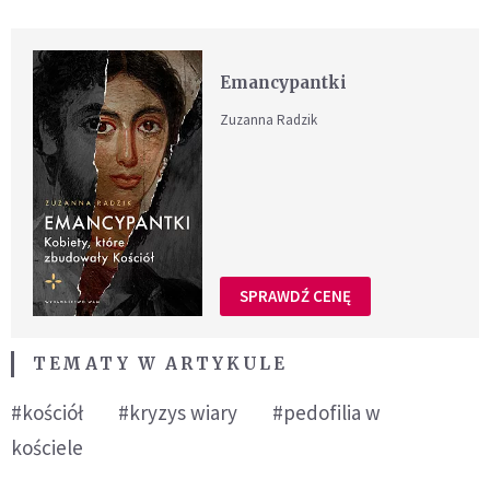
Emancypantki
Zuzanna Radzik
SPRAWDŹ CENĘ
TEMATY W ARTYKULE
#kościół
#kryzys wiary
#pedofilia w
kościele