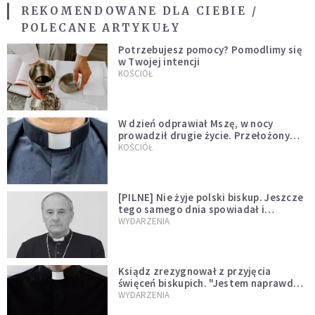
REKOMENDOWANE DLA CIEBIE /
POLECANE ARTYKUŁY
Potrzebujesz pomocy? Pomodlimy się
w Twojej intencji
KOŚCIÓŁ
W dzień odprawiał Mszę, w nocy
prowadził drugie życie. Przełożony
kazał mu opuścić zakon
KOŚCIÓŁ
[PILNE] Nie żyje polski biskup. Jeszcze
tego samego dnia spowiadał i
sprawował Mszę świętą
WYDARZENIA
Ksiądz zrezygnował z przyjęcia
święceń biskupich. "Jestem naprawdę
niegodny"
WYDARZENIA