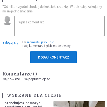
"Od kilku tygodni chodzę do kościoła rzadziej. Widok księdza kojarzy
mi się jednoznacznie"
Zaloguj się
lub
skomentuj jako Gość
Twój komentarz będzie moderowany
DODAJ KOMENTARZ
Komentarze (
)
Najnowsze
Najpopularniejsze
WYBRANE DLA CIEBIE
Potrzebujesz pomocy?
Pomodlimy się w Twojej