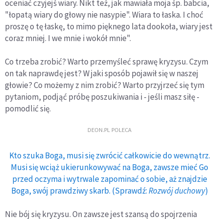
oceniać czyjejś wiary. Nikt też, jak mawiała moja śp. babcia,
"łopatą wiary do głowy nie nasypie". Wiara to łaska. I choć
proszę o tę łaskę, to mimo pięknego lata dookoła, wiary jest
coraz mniej. I we mnie i wokół mnie".
Co trzeba zrobić? Warto przemyśleć sprawę kryzysu. Czym
on tak naprawdę jest? W jaki sposób pojawił się w naszej
głowie? Co możemy z nim zrobić? Warto przyjrzeć się tym
pytaniom, podjąć próbę poszukiwania i - jeśli masz siłę -
pomodlić się.
DEON.PL POLECA
Kto szuka Boga, musi się zwrócić całkowicie do wewnątrz.
Musi się wciąż ukierunkowywać na Boga, zawsze mieć Go
przed oczyma i wytrwale zapominać o sobie, aż znajdzie
Boga, swój prawdziwy skarb. (Sprawdź:
Rozwój duchowy
)
Nie bój się kryzysu. On zawsze jest szansą do spojrzenia