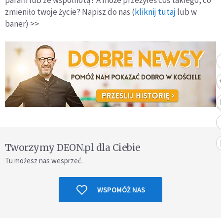
parafii lub ze wspólnotą? A może przeżyłeś coś takiego, co
zmieniło twoje życie? Napisz do nas (
kliknij tutaj
lub w
baner) >>
Tworzymy DEON.pl dla Ciebie
Tu możesz nas wesprzeć.
WSPOMÓŻ NAS