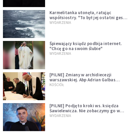
Karmelitanka utonęła, ratując
współsiostry. "To był jej ostatni gest
miłości"
WYDARZENIA
Śpiewający ksiądz podbija internet.
"Chcę go na swoim ślubie"
WYDARZENIA
[PILNE] Zmiany w archidiecezji
warszawskiej. Abp Adrian Galbas
wręczył dekrety nowym proboszczom
KOŚCIÓŁ
[PILNE] Podjęto kroki ws. księdza
Sawielewicza. Nie zobaczymy go w
mediach
WYDARZENIA