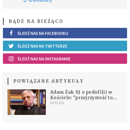
62 komentarzy
BĄDŹ NA BIEŻĄCO
ŚLEDŹ NAS NA FACEBOOKU
ŚLEDŹ NAS NA TWITTERZE
ŚLEDŹ NAS NA INSTAGRAMIE
POWIĄZANE ARTYKUŁY
Adam Żak SJ o pedofilii w
Kościele: "przejrzystość to
zasada ewangeliczna"
KOŚCIÓŁ