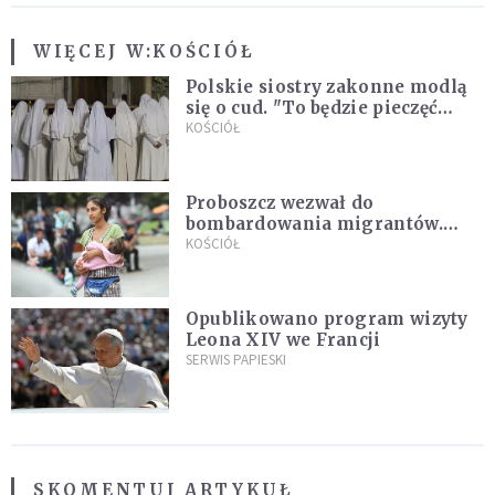
WIĘCEJ W:
KOŚCIÓŁ
Polskie siostry zakonne modlą
się o cud. "To będzie pieczęć
Pana Boga dla naszej wiary"
KOŚCIÓŁ
Proboszcz wezwał do
bombardowania migrantów.
"Masowy ogień przeciwko
KOŚCIÓŁ
najeźdźcom!"
Opublikowano program wizyty
Leona XIV we Francji
SERWIS PAPIESKI
SKOMENTUJ ARTYKUŁ