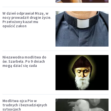
W dzień odprawiał Mszę, w
nocy prowadził drugie życie.
Przełożony kazał mu
opuścić zakon
Niezawodna modlitwa do
św. Szarbela. Po 9 dniach
mogą dziać się cuda
Modlitwa ojca Pio w
trudnych i beznadziejnych
sytuacjach