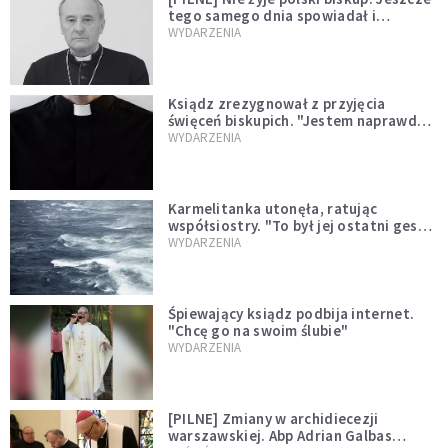
tego samego dnia spowiadał i
sprawował Mszę świętą
WYDARZENIA
Ksiądz zrezygnował z przyjęcia
święceń biskupich. "Jestem naprawdę
niegodny"
WYDARZENIA
Karmelitanka utonęła, ratując
współsiostry. "To był jej ostatni gest
miłości"
WYDARZENIA
Śpiewający ksiądz podbija internet.
"Chcę go na swoim ślubie"
WYDARZENIA
[PILNE] Zmiany w archidiecezji
warszawskiej. Abp Adrian Galbas