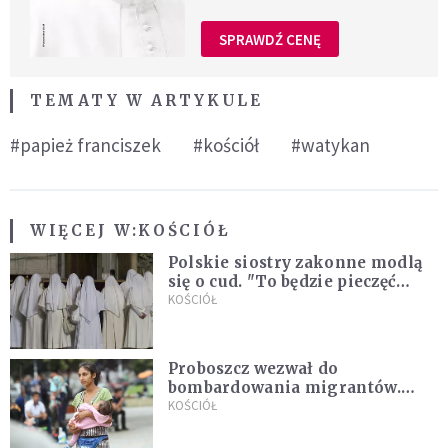
SPRAWDŹ CENĘ
TEMATY W ARTYKULE
#papież franciszek
#kościół
#watykan
WIĘCEJ W:
KOŚCIÓŁ
Polskie siostry zakonne modlą
się o cud. "To będzie pieczęć
Pana Boga dla naszej wiary"
KOŚCIÓŁ
Proboszcz wezwał do
bombardowania migrantów.
"Masowy ogień przeciwko
KOŚCIÓŁ
najeźdźcom!"