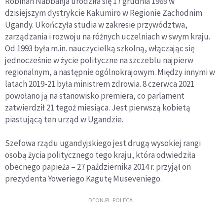
Robinah Nabbanja urodziła się 17 grudnia 1969 w
dzisiejszym dystrykcie Kakumiro w Regionie Zachodnim
Ugandy. Ukończyła studia w zakresie przywództwa,
zarządzania i rozwoju na różnych uczelniach w swym kraju.
Od 1993 była m.in. nauczycielką szkolną, włączając się
jednocześnie w życie polityczne na szczeblu najpierw
regionalnym, a następnie ogólnokrajowym. Między innymi w
latach 2019-21 była ministrem zdrowia. 8 czerwca 2021
powołano ją na stanowisko premiera, co parlament
zatwierdził 21 tegoż miesiąca. Jest pierwszą kobietą
piastującą ten urząd w Ugandzie.
Szefowa rządu ugandyjskiego jest drugą wysokiej rangi
osobą życia politycznego tego kraju, która odwiedziła
obecnego papieża – 27 października 2014 r. przyjął on
prezydenta Yoweriego Kagutę Museveniego.
DEON.PL POLECA