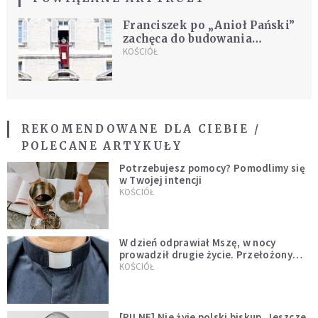
Franciszek po „Anioł Pański”
zachęca do budowania
przymierza młodych i osób
KOŚCIÓŁ
starszych
REKOMENDOWANE DLA CIEBIE /
POLECANE ARTYKUŁY
Potrzebujesz pomocy? Pomodlimy się
w Twojej intencji
KOŚCIÓŁ
W dzień odprawiał Mszę, w nocy
prowadził drugie życie. Przełożony
kazał mu opuścić zakon
KOŚCIÓŁ
[PILNE] Nie żyje polski biskup. Jeszcze