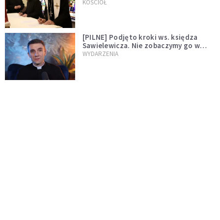
wręczył dekrety nowym proboszczom
KOŚCIÓŁ
[PILNE] Podjęto kroki ws. księdza
Sawielewicza. Nie zobaczymy go w
mediach
WYDARZENIA