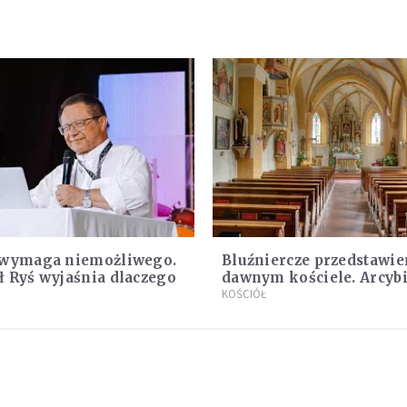
 wymaga niemożliwego.
Bluźniercze przedstawie
 Ryś wyjaśnia dlaczego
dawnym kościele. Arcyb
stanowczo reaguje
KOŚCIÓŁ