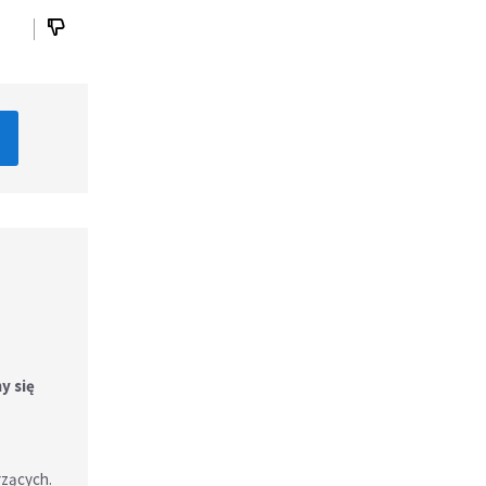
y się
rzących.