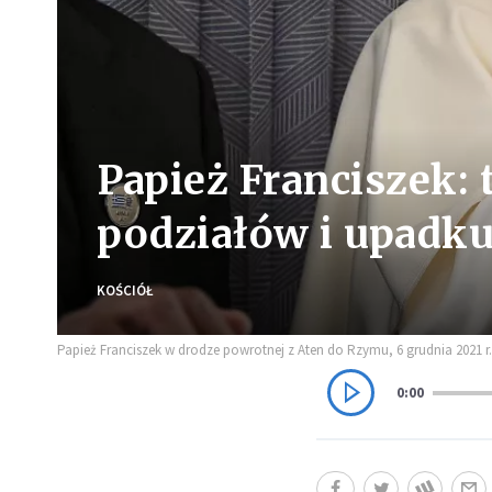
Papież Franciszek:
podziałów i upadku
KOŚCIÓŁ
Papież Franciszek w drodze powrotnej z Aten do Rzymu, 6 grudnia 2021 
0:00