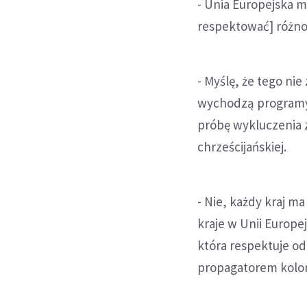
- Unia Europejska m
respektować] różnor
- Myślę, że tego nie
wychodzą programy t
próbę wykluczenia z
chrześcijańskiej.
- Nie, każdy kraj ma
kraje w Unii Europe
która respektuje od
propagatorem koloni