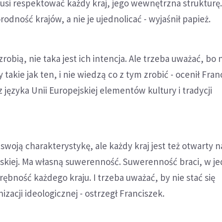
usi respektować każdy kraj, jego wewnętrzna strukturę.
odność krajów, a nie je ujednolicać - wyjaśnił papież.
 zrobią, nie taka jest ich intencja. Ale trzeba uważać, bo 
akie jak ten, i nie wiedzą co z tym zrobić - ocenił Fran
 języka Unii Europejskiej elementów kultury i tradycji
 swoją charakterystykę, ale każdy kraj jest też otwarty n
jskiej. Ma własną suwerenność. Suwerenność braci, w je
rębność każdego kraju. I trzeba uważać, by nie stać się
zacji ideologicznej - ostrzegł Franciszek.