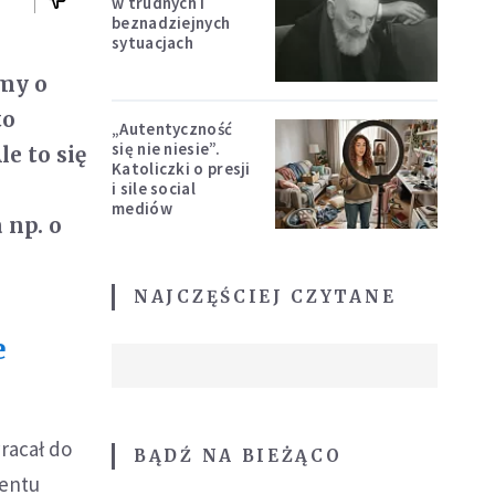
w trudnych i
beznadziejnych
sytuacjach
lmy o
to
„Autentyczność
się nie niesie”.
e to się
Katoliczki o presji
i sile social
mediów
 np. o
NAJCZĘŚCIEJ CZYTANE
e
racał do
BĄDŹ NA BIEŻĄCO
mentu