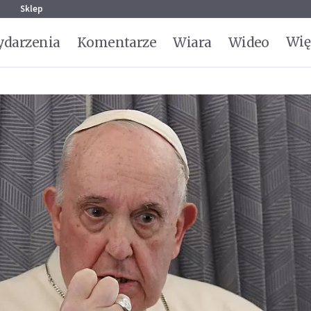
g
Sklep
Wię
darzenia
Komentarze
Wiara
Wideo