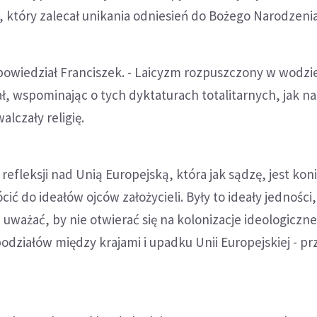
j, który zalecał unikania odniesień do Bożego Narodzenia
powiedział Franciszek. - Laicyzm rozpuszczony w wodzi
ł, wspominając o tych dyktaturach totalitarnych, jak na
lczały religię.
 refleksji nad Unią Europejską, która jak sądzę, jest kon
ić do ideałów ojców założycieli. Były to ideały jedności,
i uważać, by nie otwierać się na kolonizacje ideologiczn
odziałów między krajami i upadku Unii Europejskiej - pr