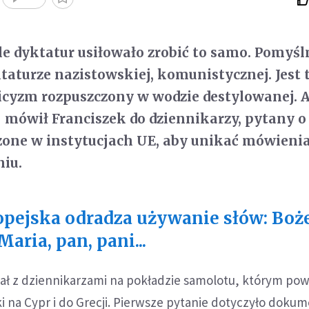
ele dyktatur usiłowało zrobić to samo. Pomyś
taturze nazistowskiej, komunistycznej. Jest 
cyzm rozpuszczony w wodzie destylowanej. Al
- mówił Franciszek do dziennikarzy, pytany o
zone w instytucjach UE, aby unikać mówienia
iu.
opejska odradza używanie słów: Boż
aria, pan, pani...
ał z dziennikarzami na pokładzie samolotu, którym pow
 na Cypr i do Grecji. Pierwsze pytanie dotyczyło doku