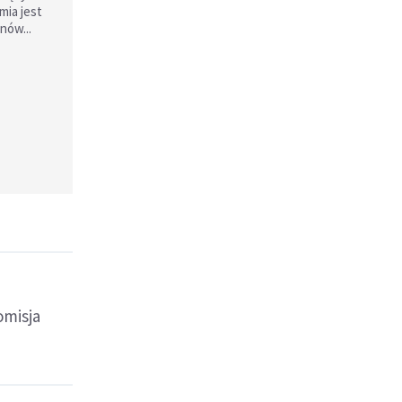
mia jest
nów...
omisja