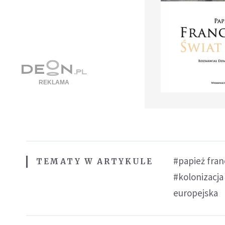
#papież fran
TEMATY W ARTYKULE
#kolonizacja
europejska