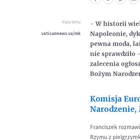
4 lata temu
- W historii wi
Napoleonie, dyk
vaticannews.va/mk
pewna moda, lai
nie sprawdziło 
zalecenia ogłos
Bożym Narodzen
Komisja Eur
Narodzenie, M
Franciszek rozmawi
Rzymu z pielgrzymki