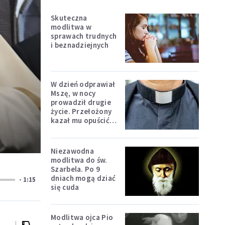
Skuteczna
modlitwa w
sprawach trudnych
i beznadziejnych
W dzień odprawiał
Mszę, w nocy
prowadził drugie
życie. Przełożony
kazał mu opuścić
zakon
Niezawodna
modlitwa do św.
Szarbela. Po 9
dniach mogą dziać
- 1:15
się cuda
Modlitwa ojca Pio