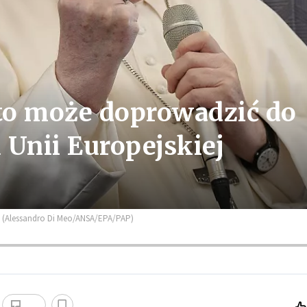
 to może doprowadzić do
 Unii Europejskiej
r. (Alessandro Di Meo/ANSA/EPA/PAP)