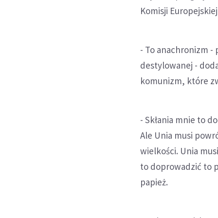
Komisji Europejskie
- To anachronizm - 
destylowanej - doda
komunizm, które zwa
- Skłania mnie to do
Ale Unia musi powróc
wielkości. Unia mus
to doprowadzić to p
papież.