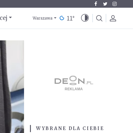
11
°
cej
Warszawa
WYBRANE DLA CIEBIE