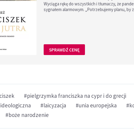
Wyciąga rękę do wszystkich i tłumaczy, że pande
sygnałem alarmowym. „Potrzebujemy planu, by z
SPRAWDŹ CENĘ
ciszek
#pielgrzymka franciszka na cypr i do grecji
 ideologiczna
#laicyzacja
#unia europejska
#k
#boże narodzenie