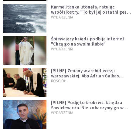
Karmelitanka utonęła, ratując
współsiostry. "To był jej ostatni gest
miłości"
WYDARZENIA
Śpiewający ksiądz podbija internet.
"Chcę go na swoim ślubie"
WYDARZENIA
[PILNE] Zmiany w archidiecezji
warszawskiej. Abp Adrian Galbas
wręczył dekrety nowym proboszczom
KOŚCIÓŁ
[PILNE] Podjęto kroki ws. księdza
Sawielewicza. Nie zobaczymy go w
mediach
WYDARZENIA