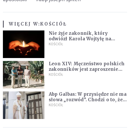
WIĘCEJ W:
KOŚCIÓŁ
Nie żyje zakonnik, który
odwiózł Karola Wojtyłę na
konklawe. Jan Paweł II nazywał
KOŚCIÓŁ
go "winowajcą"
Leon XIV: Męczeństwo polskich
zakonników jest zaproszeniem
do jedności i misji całego
KOŚCIÓŁ
Kościoła
Abp Galbas: W przysiędze nie ma
słowa „rozwód”. Chodzi o to, że
„cię nie opuszczę”
KOŚCIÓŁ