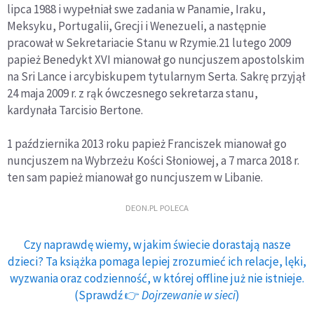
lipca 1988 i wypełniał swe zadania w Panamie, Iraku,
Meksyku, Portugalii, Grecji i Wenezueli, a następnie
pracował w Sekretariacie Stanu w Rzymie.21 lutego 2009
papież Benedykt XVI mianował go nuncjuszem apostolskim
na Sri Lance i arcybiskupem tytularnym Serta. Sakrę przyjął
24 maja 2009 r. z rąk ówczesnego sekretarza stanu,
kardynała Tarcisio Bertone.
1 października 2013 roku papież Franciszek mianował go
nuncjuszem na Wybrzeżu Kości Słoniowej, a 7 marca 2018 r.
ten sam papież mianował go nuncjuszem w Libanie.
DEON.PL POLECA
Czy naprawdę wiemy, w jakim świecie dorastają nasze
dzieci? Ta książka pomaga lepiej zrozumieć ich relacje, lęki,
wyzwania oraz codzienność, w której offline już nie istnieje.
(Sprawdź 👉
Dojrzewanie w sieci
)