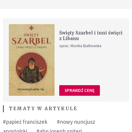
Święty Szarbel i inni święci
z Libanu
oprac. Monika Białkowska
SPRAWDŹ CENĘ
TEMATY W ARTYKULE
#papież franciszek
#nowy nuncjusz
apostolski
#abp joseph spiteri