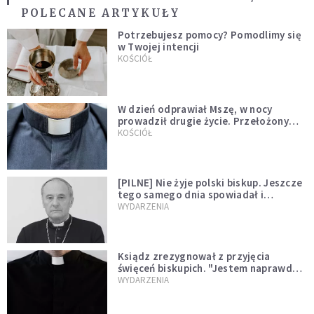
POLECANE ARTYKUŁY
Potrzebujesz pomocy? Pomodlimy się
w Twojej intencji
KOŚCIÓŁ
W dzień odprawiał Mszę, w nocy
prowadził drugie życie. Przełożony
kazał mu opuścić zakon
KOŚCIÓŁ
[PILNE] Nie żyje polski biskup. Jeszcze
tego samego dnia spowiadał i
sprawował Mszę świętą
WYDARZENIA
Ksiądz zrezygnował z przyjęcia
święceń biskupich. "Jestem naprawdę
niegodny"
WYDARZENIA