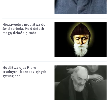
Niezawodna modlitwa do
św. Szarbela. Po 9 dniach
mogą dziać się cuda
Modlitwa ojca Pio w
trudnych i beznadziejnych
sytuacjach