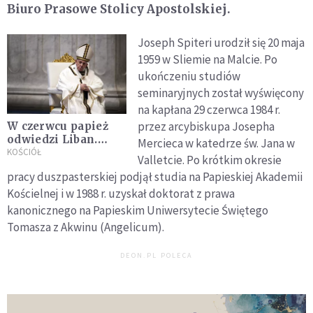
Biuro Prasowe Stolicy Apostolskiej.
Joseph Spiteri urodził się 20 maja
1959 w Sliemie na Malcie. Po
ukończeniu studiów
seminaryjnych został wyświęcony
na kapłana 29 czerwca 1984 r.
przez arcybiskupa Josepha
W czerwcu papież
odwiedzi Liban.
Mercieca w katedrze św. Jana w
Potwierdził to urząd
KOŚCIÓŁ
Valletcie. Po krótkim okresie
libańskiego
pracy duszpasterskiej podjął studia na Papieskiej Akademii
prezydenta
Kościelnej i w 1988 r. uzyskał doktorat z prawa
kanonicznego na Papieskim Uniwersytecie Świętego
Tomasza z Akwinu (Angelicum).
DEON.PL POLECA