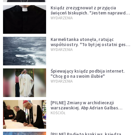
Ksiądz zrezygnował z przyjęcia
święceń biskupich. "Jestem naprawdę
niegodny"
WYDARZENIA
Karmelitanka utonęła, ratując
współsiostry. "To był jej ostatni gest
miłości"
WYDARZENIA
Śpiewający ksiądz podbija internet.
"Chcę go na swoim ślubie"
WYDARZENIA
[PILNE] Zmiany w archidiecezji
warszawskiej. Abp Adrian Galbas
wręczył dekrety nowym proboszczom
KOŚCIÓŁ
[PILNE] Podjęto kroki ws. księdza