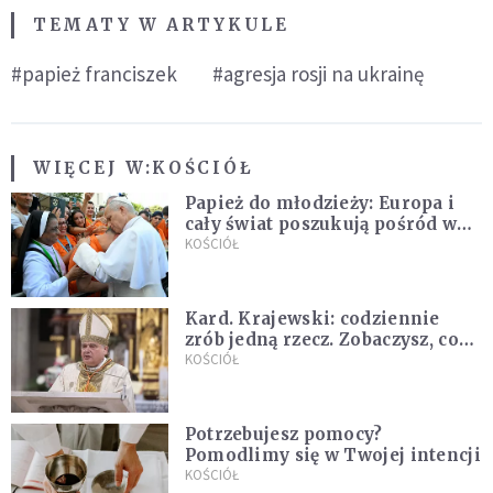
TEMATY W ARTYKULE
#papież franciszek
#agresja rosji na ukrainę
WIĘCEJ W:
KOŚCIÓŁ
Papież do młodzieży: Europa i
cały świat poszukują pośród was
nowych świętych
KOŚCIÓŁ
Kard. Krajewski: codziennie
zrób jedną rzecz. Zobaczysz, co
stanie się z twoim życiem
KOŚCIÓŁ
Potrzebujesz pomocy?
Pomodlimy się w Twojej intencji
KOŚCIÓŁ