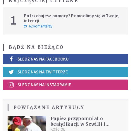
NAJCZĘŚCIEJ CZYTANE
1
Potrzebujesz pomocy? Pomodlimy się w Twojej
intencji
62 komentarzy
BĄDŹ NA BIEŻĄCO
ŚLEDŹ NAS NA FACEBOOKU
ŚLEDŹ NAS NA TWITTERZE
ŚLEDŹ NAS NA INSTAGRAMIE
POWIĄZANE ARTYKUŁY
Papież przypomniał o
beatyfikacji w Sewilli i
rozpoczynającym się w środę
KOŚCIÓŁ