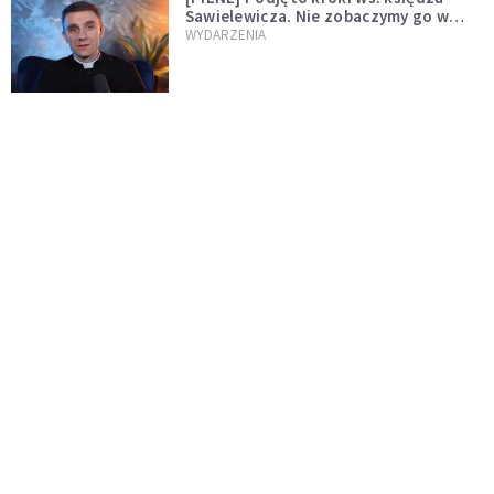
Sawielewicza. Nie zobaczymy go w
mediach
WYDARZENIA