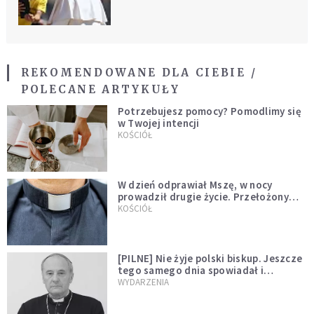
Światowym Spotkaniu Rodzin
REKOMENDOWANE DLA CIEBIE /
POLECANE ARTYKUŁY
Potrzebujesz pomocy? Pomodlimy się
w Twojej intencji
KOŚCIÓŁ
W dzień odprawiał Mszę, w nocy
prowadził drugie życie. Przełożony
kazał mu opuścić zakon
KOŚCIÓŁ
[PILNE] Nie żyje polski biskup. Jeszcze
tego samego dnia spowiadał i
sprawował Mszę świętą
WYDARZENIA