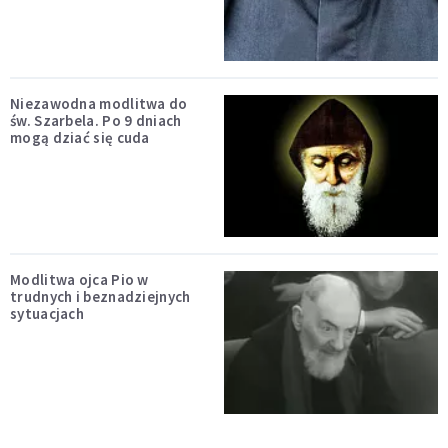
Niezawodna modlitwa do
św. Szarbela. Po 9 dniach
mogą dziać się cuda
Modlitwa ojca Pio w
trudnych i beznadziejnych
sytuacjach