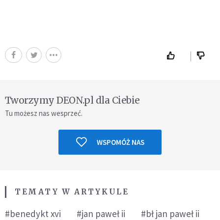
Tworzymy DEON.pl dla Ciebie
Tu możesz nas wesprzeć.
WSPOMÓŻ NAS
TEMATY W ARTYKULE
#benedykt xvi
#jan paweł ii
#bł jan paweł ii