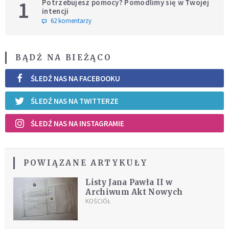
1
Potrzebujesz pomocy? Pomodlimy się w Twojej
intencji
62 komentarzy
BĄDŹ NA BIEŻĄCO
ŚLEDŹ NAS NA FACEBOOKU
ŚLEDŹ NAS NA TWITTERZE
ŚLEDŹ NAS NA INSTAGRAMIE
POWIĄZANE ARTYKUŁY
Listy Jana Pawła II w
Archiwum Akt Nowych
KOŚCIÓŁ