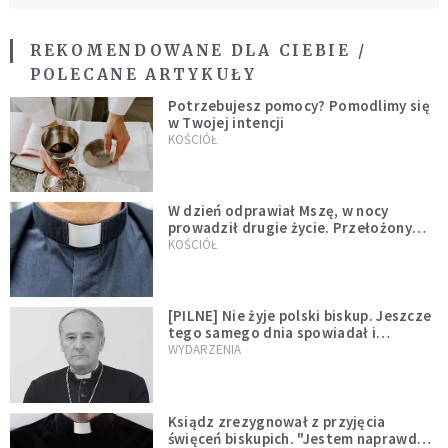
REKOMENDOWANE DLA CIEBIE /
POLECANE ARTYKUŁY
Potrzebujesz pomocy? Pomodlimy się
w Twojej intencji
KOŚCIÓŁ
W dzień odprawiał Mszę, w nocy
prowadził drugie życie. Przełożony
kazał mu opuścić zakon
KOŚCIÓŁ
[PILNE] Nie żyje polski biskup. Jeszcze
tego samego dnia spowiadał i
sprawował Mszę świętą
WYDARZENIA
Ksiądz zrezygnował z przyjęcia
święceń biskupich. "Jestem naprawdę