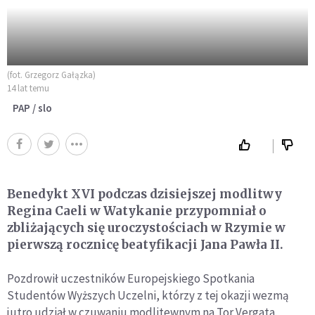
(fot. Grzegorz Gałązka)
14 lat temu
PAP / slo
Benedykt XVI podczas dzisiejszej modlitwy
Regina Caeli w Watykanie przypomniał o
zbliżających się uroczystościach w Rzymie w
pierwszą rocznicę beatyfikacji Jana Pawła II.
Pozdrowił uczestników Europejskiego Spotkania
Studentów Wyższych Uczelni, którzy z tej okazji wezmą
jutro udział w czuwaniu modlitewnym na Tor Vergata.