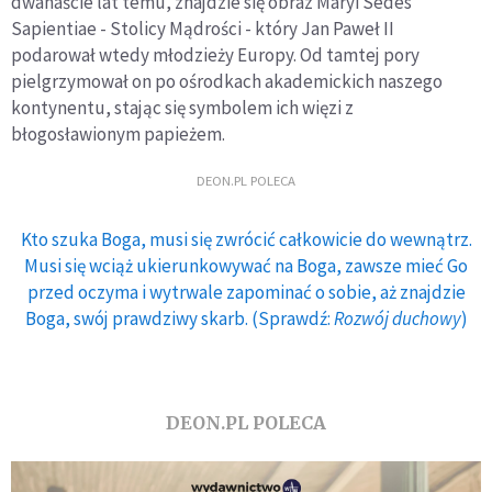
dwanaście lat temu, znajdzie się obraz Maryi Sedes
Sapientiae - Stolicy Mądrości - który Jan Paweł II
podarował wtedy młodzieży Europy. Od tamtej pory
pielgrzymował on po ośrodkach akademickich naszego
kontynentu, stając się symbolem ich więzi z
błogosławionym papieżem.
DEON.PL POLECA
Kto szuka Boga, musi się zwrócić całkowicie do wewnątrz.
Musi się wciąż ukierunkowywać na Boga, zawsze mieć Go
przed oczyma i wytrwale zapominać o sobie, aż znajdzie
Boga, swój prawdziwy skarb. (Sprawdź:
Rozwój duchowy
)
DEON.PL POLECA