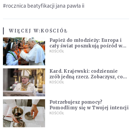
#rocznica beatyfikacji jana pawła ii
WIĘCEJ W:
KOŚCIÓŁ
Papież do młodzieży: Europa i
cały świat poszukują pośród was
nowych świętych
KOŚCIÓŁ
Kard. Krajewski: codziennie
zrób jedną rzecz. Zobaczysz, co
stanie się z twoim życiem
KOŚCIÓŁ
Potrzebujesz pomocy?
Pomodlimy się w Twojej intencji
KOŚCIÓŁ