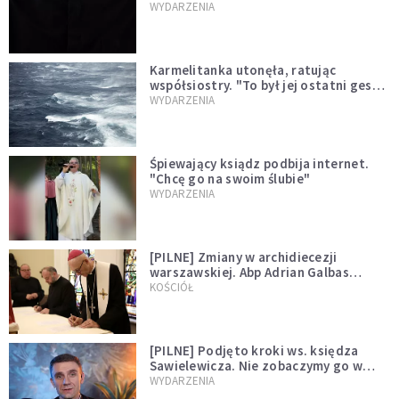
niegodny"
WYDARZENIA
Karmelitanka utonęła, ratując
współsiostry. "To był jej ostatni gest
miłości"
WYDARZENIA
Śpiewający ksiądz podbija internet.
"Chcę go na swoim ślubie"
WYDARZENIA
[PILNE] Zmiany w archidiecezji
warszawskiej. Abp Adrian Galbas
wręczył dekrety nowym proboszczom
KOŚCIÓŁ
[PILNE] Podjęto kroki ws. księdza
Sawielewicza. Nie zobaczymy go w
mediach
WYDARZENIA