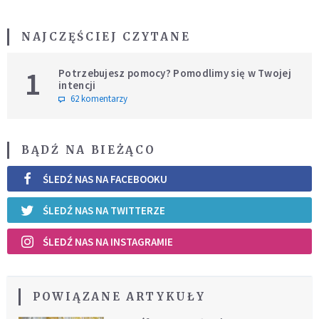
NAJCZĘŚCIEJ CZYTANE
1
Potrzebujesz pomocy? Pomodlimy się w Twojej
intencji
62 komentarzy
BĄDŹ NA BIEŻĄCO
ŚLEDŹ NAS NA FACEBOOKU
ŚLEDŹ NAS NA TWITTERZE
ŚLEDŹ NAS NA INSTAGRAMIE
POWIĄZANE ARTYKUŁY