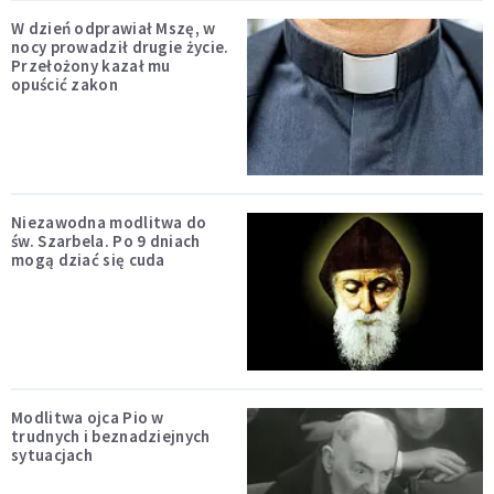
W dzień odprawiał Mszę, w
nocy prowadził drugie życie.
Przełożony kazał mu
opuścić zakon
Niezawodna modlitwa do
św. Szarbela. Po 9 dniach
mogą dziać się cuda
Modlitwa ojca Pio w
trudnych i beznadziejnych
sytuacjach