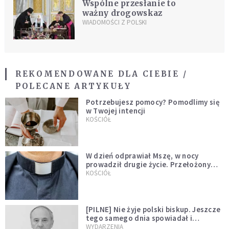
Wspólne przesłanie to
ważny drogowskaz
WIADOMOŚCI Z POLSKI
REKOMENDOWANE DLA CIEBIE /
POLECANE ARTYKUŁY
Potrzebujesz pomocy? Pomodlimy się
w Twojej intencji
KOŚCIÓŁ
W dzień odprawiał Mszę, w nocy
prowadził drugie życie. Przełożony
kazał mu opuścić zakon
KOŚCIÓŁ
[PILNE] Nie żyje polski biskup. Jeszcze
tego samego dnia spowiadał i
sprawował Mszę świętą
WYDARZENIA