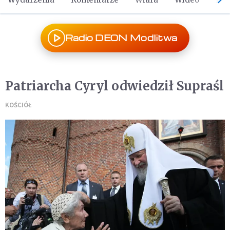
Radio DEON Modlitwa
Patriarcha Cyryl odwiedził Supraśl
KOŚCIÓŁ