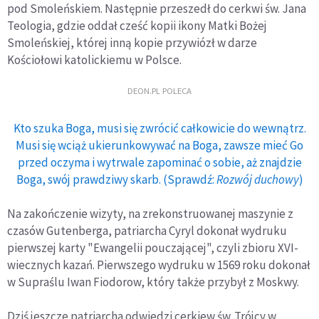
pod Smoleńskiem. Następnie przeszedł do cerkwi św. Jana
Teologia, gdzie oddał cześć kopii ikony Matki Bożej
Smoleńskiej, której inną kopie przywiózł w darze
Kościołowi katolickiemu w Polsce.
DEON.PL POLECA
Kto szuka Boga, musi się zwrócić całkowicie do wewnątrz.
Musi się wciąż ukierunkowywać na Boga, zawsze mieć Go
przed oczyma i wytrwale zapominać o sobie, aż znajdzie
Boga, swój prawdziwy skarb. (Sprawdź:
Rozwój duchowy
)
Na zakończenie wizyty, na zrekonstruowanej maszynie z
czasów Gutenberga, patriarcha Cyryl dokonał wydruku
pierwszej karty "Ewangelii pouczającej", czyli zbioru XVI-
wiecznych kazań. Pierwszego wydruku w 1569 roku dokonał
w Supraślu Iwan Fiodorow, który także przybył z Moskwy.
Dziś jeszcze patriarcha odwiedzi cerkiew św. Trójcy w