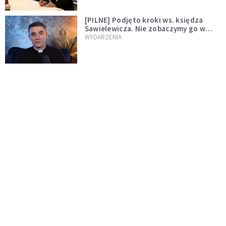
[PILNE] Podjęto kroki ws. księdza
Sawielewicza. Nie zobaczymy go w
mediach
WYDARZENIA