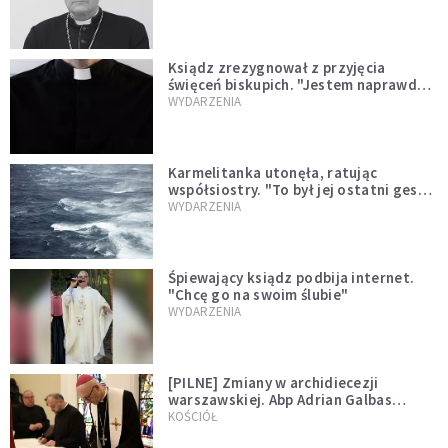
Ksiądz zrezygnował z przyjęcia
święceń biskupich. "Jestem naprawdę
niegodny"
WYDARZENIA
Karmelitanka utonęła, ratując
współsiostry. "To był jej ostatni gest
miłości"
WYDARZENIA
Śpiewający ksiądz podbija internet.
"Chcę go na swoim ślubie"
WYDARZENIA
[PILNE] Zmiany w archidiecezji
warszawskiej. Abp Adrian Galbas
wręczył dekrety nowym proboszczom
KOŚCIÓŁ