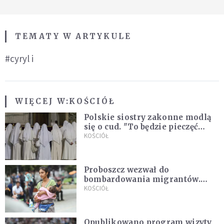
TEMATY W ARTYKULE
#cyryl i
WIĘCEJ W:
KOŚCIÓŁ
Polskie siostry zakonne modlą
się o cud. "To będzie pieczęć
Pana Boga dla naszej wiary"
KOŚCIÓŁ
Proboszcz wezwał do
bombardowania migrantów.
"Masowy ogień przeciwko
KOŚCIÓŁ
najeźdźcom!"
Opublikowano program wizyty