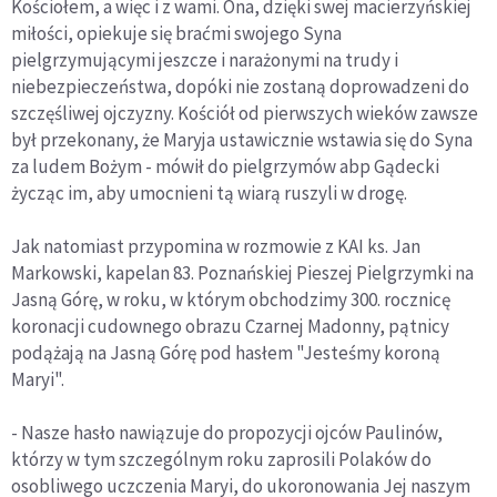
Kościołem, a więc i z wami. Ona, dzięki swej macierzyńskiej
miłości, opiekuje się braćmi swojego Syna
pielgrzymującymi jeszcze i narażonymi na trudy i
niebezpieczeństwa, dopóki nie zostaną doprowadzeni do
szczęśliwej ojczyzny. Kościół od pierwszych wieków zawsze
był przekonany, że Maryja ustawicznie wstawia się do Syna
za ludem Bożym - mówił do pielgrzymów abp Gądecki
życząc im, aby umocnieni tą wiarą ruszyli w drogę.
Jak natomiast przypomina w rozmowie z KAI ks. Jan
Markowski, kapelan 83. Poznańskiej Pieszej Pielgrzymki na
Jasną Górę, w roku, w którym obchodzimy 300. rocznicę
koronacji cudownego obrazu Czarnej Madonny, pątnicy
podążają na Jasną Górę pod hasłem "Jesteśmy koroną
Maryi".
- Nasze hasło nawiązuje do propozycji ojców Paulinów,
którzy w tym szczególnym roku zaprosili Polaków do
osobliwego uczczenia Maryi, do ukoronowania Jej naszym