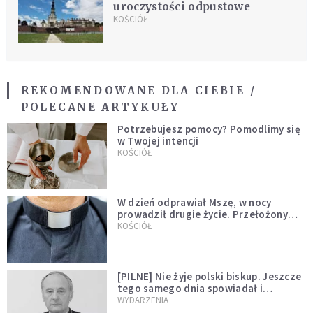
uroczystości odpustowe
KOŚCIÓŁ
REKOMENDOWANE DLA CIEBIE /
POLECANE ARTYKUŁY
Potrzebujesz pomocy? Pomodlimy się
w Twojej intencji
KOŚCIÓŁ
W dzień odprawiał Mszę, w nocy
prowadził drugie życie. Przełożony
kazał mu opuścić zakon
KOŚCIÓŁ
[PILNE] Nie żyje polski biskup. Jeszcze
tego samego dnia spowiadał i
sprawował Mszę świętą
WYDARZENIA