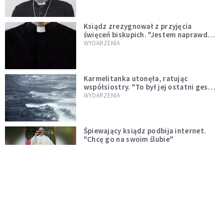
Ksiądz zrezygnował z przyjęcia
święceń biskupich. "Jestem naprawdę
niegodny"
WYDARZENIA
Karmelitanka utonęła, ratując
współsiostry. "To był jej ostatni gest
miłości"
WYDARZENIA
Śpiewający ksiądz podbija internet.
"Chcę go na swoim ślubie"
WYDARZENIA
[PILNE] Zmiany w archidiecezji
warszawskiej. Abp Adrian Galbas
wręczył dekrety nowym proboszczom
KOŚCIÓŁ