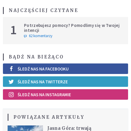
NAJCZĘŚCIEJ CZYTANE
1
Potrzebujesz pomocy? Pomodlimy się w Twojej
intencji
62 komentarzy
BĄDŹ NA BIEŻĄCO
ŚLEDŹ NAS NA FACEBOOKU
ŚLEDŹ NAS NA TWITTERZE
ŚLEDŹ NAS NA INSTAGRAMIE
POWIĄZANE ARTYKUŁY
Jasna Góra: trwają