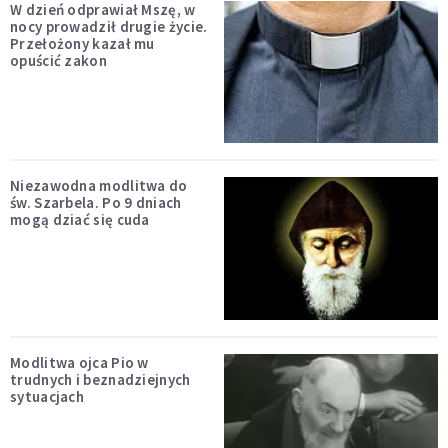
W dzień odprawiał Mszę, w
nocy prowadził drugie życie.
Przełożony kazał mu
opuścić zakon
Niezawodna modlitwa do
św. Szarbela. Po 9 dniach
mogą dziać się cuda
Modlitwa ojca Pio w
trudnych i beznadziejnych
sytuacjach