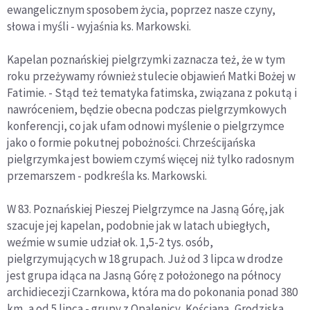
ewangelicznym sposobem życia, poprzez nasze czyny,
słowa i myśli - wyjaśnia ks. Markowski.
Kapelan poznańskiej pielgrzymki zaznacza też, że w tym
roku przeżywamy również stulecie objawień Matki Bożej w
Fatimie. - Stąd też tematyka fatimska, związana z pokutą i
nawróceniem, będzie obecna podczas pielgrzymkowych
konferencji, co jak ufam odnowi myślenie o pielgrzymce
jako o formie pokutnej pobożności. Chrześcijańska
pielgrzymka jest bowiem czymś więcej niż tylko radosnym
przemarszem - podkreśla ks. Markowski.
W 83. Poznańskiej Pieszej Pielgrzymce na Jasną Górę, jak
szacuje jej kapelan, podobnie jak w latach ubiegłych,
weźmie w sumie udział ok. 1,5-2 tys. osób,
pielgrzymujących w 18 grupach. Już od 3 lipca w drodze
jest grupa idąca na Jasną Górę z położonego na północy
archidiecezji Czarnkowa, która ma do pokonania ponad 380
km, a od 5 lipca - grupy z Opalenicy, Kościana, Grodziska