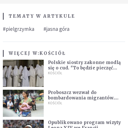
TEMATY W ARTYKULE
#pielgrzymka
#jasna góra
WIĘCEJ W:
KOŚCIÓŁ
Polskie siostry zakonne modlą
się o cud. "To będzie pieczęć
Pana Boga dla naszej wiary"
KOŚCIÓŁ
Proboszcz wezwał do
bombardowania migrantów.
"Masowy ogień przeciwko
KOŚCIÓŁ
najeźdźcom!"
Opublikowano program wizyty
Leona XIV we Francji