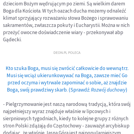
dzieciom Bożym wędrującym po ziemi. Są wielkim darem
Boga dla Kościoła. W tych oazach ducha możemy odnaleźć
klimat sprzyjający rozważaniu słowa Bożego i sprawowaniu
sakramentów, zwłaszcza pokuty i Eucharystii. Można w nich
przeżyć owocne doświadczenie wiary - przekonywał abp
Gądecki.
DEON.PL POLECA
Kto szuka Boga, musi się zwrócić całkowicie do wewnątrz.
Musi się wciąż ukierunkowywać na Boga, zawsze mieć Go
przed oczyma i wytrwale zapominać o sobie, aż znajdzie
Boga, swój prawdziwy skarb. (Sprawdź:
Rozwój duchowy
)
- Pielgrzymowanie jest naszą narodową tradycją, która swój
najpełniejszy wyraz znajduje właśnie w lipcowych i
sierpniowych tygodniach, kiedy to kolejne grupy z różnych
stron Polski zdążają do Częstochowy - zauważył arcybiskup
dodając, że właśnie Jasna Góra jest najpopularniejszym