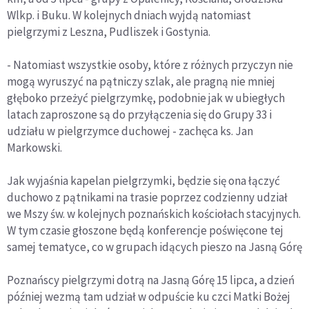
Wlkp. i Buku. W kolejnych dniach wyjdą natomiast
pielgrzymi z Leszna, Pudliszek i Gostynia.
- Natomiast wszystkie osoby, które z różnych przyczyn nie
mogą wyruszyć na pątniczy szlak, ale pragną nie mniej
głęboko przeżyć pielgrzymkę, podobnie jak w ubiegłych
latach zaproszone są do przyłączenia się do Grupy 33 i
udziału w pielgrzymce duchowej - zachęca ks. Jan
Markowski.
Jak wyjaśnia kapelan pielgrzymki, będzie się ona łączyć
duchowo z pątnikami na trasie poprzez codzienny udział
we Mszy św. w kolejnych poznańskich kościołach stacyjnych.
W tym czasie głoszone będą konferencje poświęcone tej
samej tematyce, co w grupach idących pieszo na Jasną Górę
Poznańscy pielgrzymi dotrą na Jasną Górę 15 lipca, a dzień
później wezmą tam udział w odpuście ku czci Matki Bożej