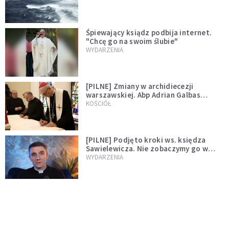
Śpiewający ksiądz podbija internet.
"Chcę go na swoim ślubie"
WYDARZENIA
[PILNE] Zmiany w archidiecezji
warszawskiej. Abp Adrian Galbas
wręczył dekrety nowym proboszczom
KOŚCIÓŁ
[PILNE] Podjęto kroki ws. księdza
Sawielewicza. Nie zobaczymy go w
mediach
WYDARZENIA