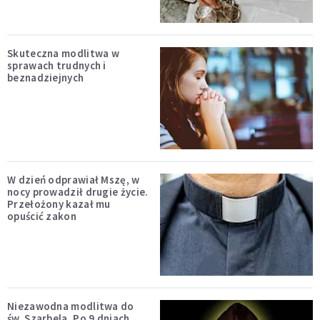
Skuteczna modlitwa w
sprawach trudnych i
beznadziejnych
W dzień odprawiał Mszę, w
nocy prowadził drugie życie.
Przełożony kazał mu
opuścić zakon
Niezawodna modlitwa do
św. Szarbela. Po 9 dniach