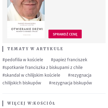
SPRAWDŹ CENĘ
TEMATY W ARTYKULE
#pedofilia w kościele
#papież franciszek
#spotkanie franciszka z biskupami z chile
#skandal w chilijskim kościele
#rezygnacja
chilijskich biskupów
#rezygnacja biskupów
WIĘCEJ W:
KOŚCIÓŁ