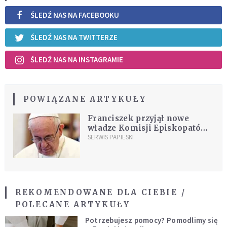
ŚLEDŹ NAS NA FACEBOOKU
ŚLEDŹ NAS NA TWITTERZE
ŚLEDŹ NAS NA INSTAGRAMIE
POWIĄZANE ARTYKUŁY
Franciszek przyjął nowe
władze Komisji Episkopatów
Wspólnoty Europejskiej
SERWIS PAPIESKI
REKOMENDOWANE DLA CIEBIE /
POLECANE ARTYKUŁY
Potrzebujesz pomocy? Pomodlimy się