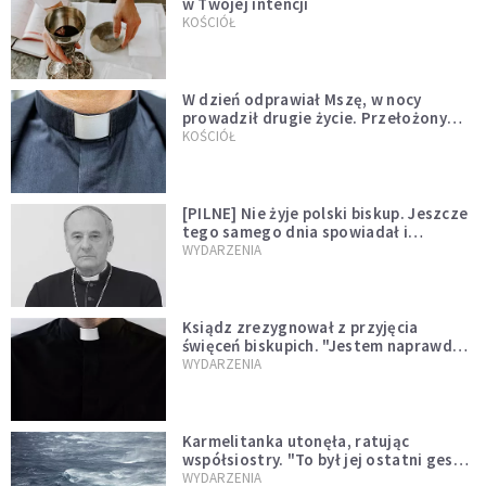
w Twojej intencji
KOŚCIÓŁ
W dzień odprawiał Mszę, w nocy
prowadził drugie życie. Przełożony
kazał mu opuścić zakon
KOŚCIÓŁ
[PILNE] Nie żyje polski biskup. Jeszcze
tego samego dnia spowiadał i
sprawował Mszę świętą
WYDARZENIA
Ksiądz zrezygnował z przyjęcia
święceń biskupich. "Jestem naprawdę
niegodny"
WYDARZENIA
Karmelitanka utonęła, ratując
współsiostry. "To był jej ostatni gest
miłości"
WYDARZENIA