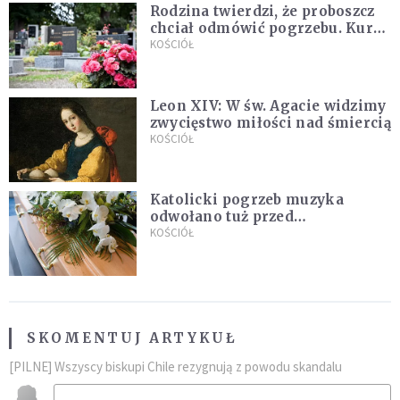
Rodzina twierdzi, że proboszcz
chciał odmówić pogrzebu. Kuria
zapowiada wyjaśnienia
KOŚCIÓŁ
Leon XIV: W św. Agacie widzimy
zwycięstwo miłości nad śmiercią
KOŚCIÓŁ
Katolicki pogrzeb muzyka
odwołano tuż przed
uroczystością. Powodem była
KOŚCIÓŁ
przynależność do masonerii
SKOMENTUJ ARTYKUŁ
[PILNE] Wszyscy biskupi Chile rezygnują z powodu skandalu