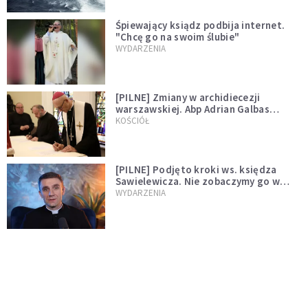
Śpiewający ksiądz podbija internet.
"Chcę go na swoim ślubie"
WYDARZENIA
[PILNE] Zmiany w archidiecezji
warszawskiej. Abp Adrian Galbas
wręczył dekrety nowym proboszczom
KOŚCIÓŁ
[PILNE] Podjęto kroki ws. księdza
Sawielewicza. Nie zobaczymy go w
mediach
WYDARZENIA