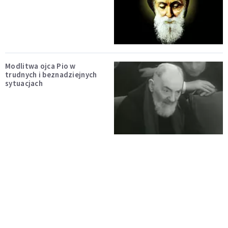
Modlitwa ojca Pio w
trudnych i beznadziejnych
sytuacjach