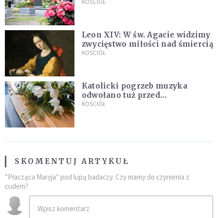
zapowiada wyjaśnienia
KOŚCIÓŁ
Leon XIV: W św. Agacie widzimy
zwycięstwo miłości nad śmiercią
KOŚCIÓŁ
Katolicki pogrzeb muzyka
odwołano tuż przed
uroczystością. Powodem była
KOŚCIÓŁ
przynależność do masonerii
SKOMENTUJ ARTYKUŁ
"Płacząca Maryja" pod lupą badaczy. Czy mamy do czynienia z
cudem?