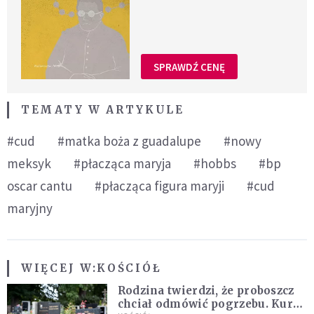
SPRAWDŹ CENĘ
TEMATY W ARTYKULE
#cud
#matka boża z guadalupe
#nowy
meksyk
#płacząca maryja
#hobbs
#bp
oscar cantu
#płacząca figura maryji
#cud
maryjny
WIĘCEJ W:
KOŚCIÓŁ
Rodzina twierdzi, że proboszcz
chciał odmówić pogrzebu. Kuria