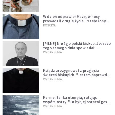
W dzień odprawiał Mszę, w nocy
prowadził drugie życie. Przełożony
kazał mu opuścić zakon
KOŚCIÓŁ
[PILNE] Nie żyje polski biskup. Jeszcze
tego samego dnia spowiadał i
sprawował Mszę świętą
WYDARZENIA
Ksiądz zrezygnował z przyjęcia
święceń biskupich. "Jestem naprawdę
niegodny"
WYDARZENIA
Karmelitanka utonęła, ratując
współsiostry. "To był jej ostatni gest
miłości"
WYDARZENIA