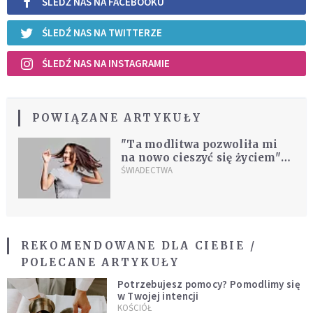
ŚLEDŹ NAS NA FACEBOOKU
ŚLEDŹ NAS NA TWITTERZE
ŚLEDŹ NAS NA INSTAGRAMIE
POWIĄZANE ARTYKUŁY
"Ta modlitwa pozwoliła mi
na nowo cieszyć się życiem"
[ŚWIADECTWO]
ŚWIADECTWA
REKOMENDOWANE DLA CIEBIE /
POLECANE ARTYKUŁY
Potrzebujesz pomocy? Pomodlimy się
w Twojej intencji
KOŚCIÓŁ