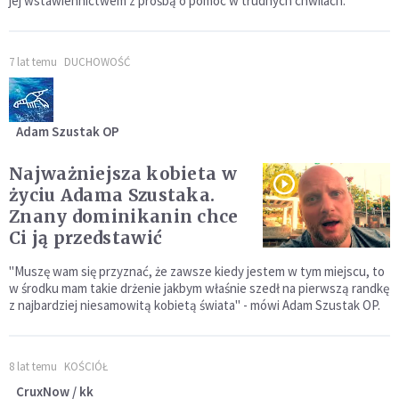
jej wstawiennictwem z prośbą o pomoc w trudnych chwilach.
7 lat temu
DUCHOWOŚĆ
Adam Szustak OP
Najważniejsza kobieta w
życiu Adama Szustaka.
Znany dominikanin chce
Ci ją przedstawić
"Muszę wam się przyznać, że zawsze kiedy jestem w tym miejscu, to
w środku mam takie drżenie jakbym właśnie szedł na pierwszą randkę
z najbardziej niesamowitą kobietą świata" - mówi Adam Szustak OP.
8 lat temu
KOŚCIÓŁ
CruxNow / kk