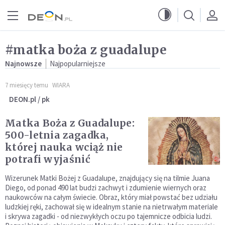
Przejdź do menu głównego
Przejdź do treści
#matka boża z guadalupe
Najnowsze
Najpopularniejsze
7 miesięcy temu
WIARA
DEON.pl / pk
Matka Boża z Guadalupe:
500-letnia zagadka,
której nauka wciąż nie
potrafi wyjaśnić
Wizerunek Matki Bożej z Guadalupe, znajdujący się na tilmie Juana
Diego, od ponad 490 lat budzi zachwyt i zdumienie wiernych oraz
naukowców na całym świecie. Obraz, który miał powstać bez udziału
ludzkiej ręki, zachował się w idealnym stanie na nietrwałym materiale
i skrywa zagadki - od niezwykłych oczu po tajemnicze odbicia ludzi.