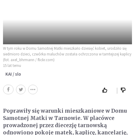
W tym roku w Domu Samotnej Matki mieszkało dziesięć kobiet, urodziło się
siedmioro dzieci, czwórka maluchów została ochrzczona w tamtejszej kaplicy
(fot. axel_bhrmann / flickr.com)
15 lat temu
KAI / slo
Poprawiły się warunki mieszkaniowe w Domu
Samotnej Matki w Tarnowie. W placówce
prowadzonej przez diecezję tarnowską
odnowiono pokoje matek, kaplicę, kancelarię,