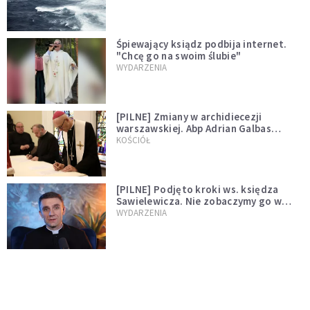
Śpiewający ksiądz podbija internet.
"Chcę go na swoim ślubie"
WYDARZENIA
[PILNE] Zmiany w archidiecezji
warszawskiej. Abp Adrian Galbas
wręczył dekrety nowym proboszczom
KOŚCIÓŁ
[PILNE] Podjęto kroki ws. księdza
Sawielewicza. Nie zobaczymy go w
mediach
WYDARZENIA