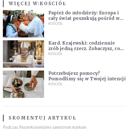
WIĘCEJ W:
KOŚCIÓŁ
Papież do młodzieży: Europa i
cały świat poszukują pośród was
nowych świętych
KOŚCIÓŁ
Kard. Krajewski: codziennie
zrób jedną rzecz. Zobaczysz, co
stanie się z twoim życiem
KOŚCIÓŁ
Potrzebujesz pomocy?
Pomodlimy się w Twojej intencji
KOŚCIÓŁ
SKOMENTUJ ARTYKUŁ
Podczas Pasterki pomóżmy samotnym matkom