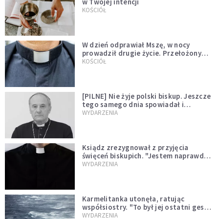
w Twojej intencji
KOŚCIÓŁ
W dzień odprawiał Mszę, w nocy
prowadził drugie życie. Przełożony
kazał mu opuścić zakon
KOŚCIÓŁ
[PILNE] Nie żyje polski biskup. Jeszcze
tego samego dnia spowiadał i
sprawował Mszę świętą
WYDARZENIA
Ksiądz zrezygnował z przyjęcia
święceń biskupich. "Jestem naprawdę
niegodny"
WYDARZENIA
Karmelitanka utonęła, ratując
współsiostry. "To był jej ostatni gest
miłości"
WYDARZENIA