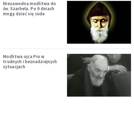
Niezawodna modlitwa do
św. Szarbela. Po 9 dniach
mogą dziać się cuda
Modlitwa ojca Pio w
trudnych i beznadziejnych
sytuacjach