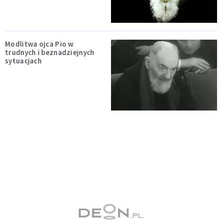
Modlitwa ojca Pio w
trudnych i beznadziejnych
sytuacjach