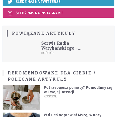
ŚLEDŹ NAS NA TWITTERZE
ŚLEDŹ NAS NA INSTAGRAMIE
POWIĄZANE ARTYKUŁY
Serwis Radia
Watykańskiego -
26.10.2016
KOŚCIÓŁ
REKOMENDOWANE DLA CIEBIE /
POLECANE ARTYKUŁY
Potrzebujesz pomocy? Pomodlimy się
w Twojej intencji
KOŚCIÓŁ
W dzień odprawiał Mszę, w nocy