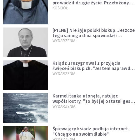
prowadził drugie życie. Przełożony
kazał mu opuścić zakon
KOŚCIÓŁ
[PILNE] Nie żyje polski biskup. Jeszcze
tego samego dnia spowiadał i
sprawował Mszę świętą
WYDARZENIA
Ksiądz zrezygnował z przyjęcia
święceń biskupich. "Jestem naprawdę
niegodny"
WYDARZENIA
Karmelitanka utonęła, ratując
współsiostry. "To był jej ostatni gest
miłości"
WYDARZENIA
Śpiewający ksiądz podbija internet.
"Chcę go na swoim ślubie"
WYDARZENIA