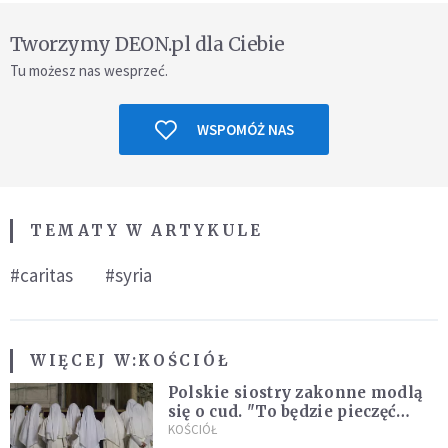
Tworzymy DEON.pl dla Ciebie
Tu możesz nas wesprzeć.
WSPOMÓŻ NAS
TEMATY W ARTYKULE
#caritas
#syria
WIĘCEJ W:
KOŚCIÓŁ
Polskie siostry zakonne modlą
się o cud. "To będzie pieczęć
Pana Boga dla naszej wiary"
KOŚCIÓŁ