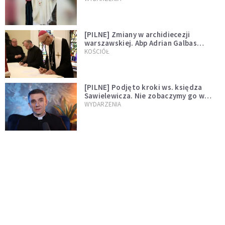
[PILNE] Zmiany w archidiecezji
warszawskiej. Abp Adrian Galbas
wręczył dekrety nowym proboszczom
KOŚCIÓŁ
[PILNE] Podjęto kroki ws. księdza
Sawielewicza. Nie zobaczymy go w
mediach
WYDARZENIA