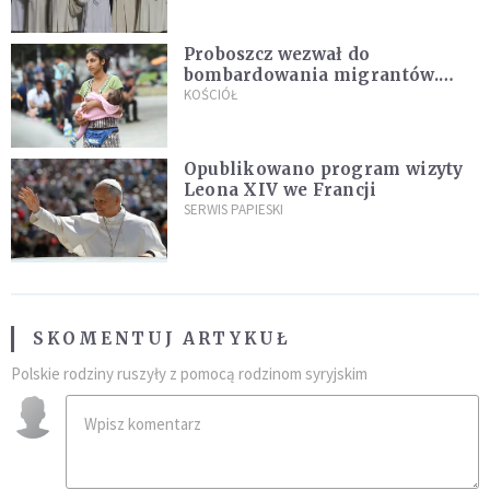
Proboszcz wezwał do
bombardowania migrantów.
"Masowy ogień przeciwko
KOŚCIÓŁ
najeźdźcom!"
Opublikowano program wizyty
Leona XIV we Francji
SERWIS PAPIESKI
SKOMENTUJ ARTYKUŁ
Polskie rodziny ruszyły z pomocą rodzinom syryjskim