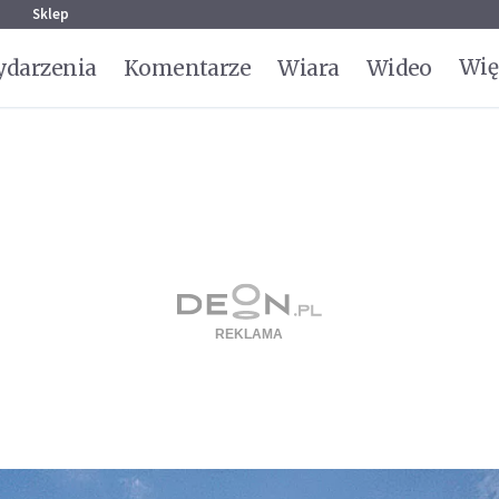
g
Sklep
Wię
darzenia
Komentarze
Wiara
Wideo