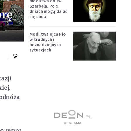
modlitwa do św.
Szarbela. Po 9
órę
dniach mogą dziać
się cuda
Modlitwa ojca Pio
w trudnych i
beznadziejnych
sytuacjach
azji
iej.
podnóża
wy pieszo,