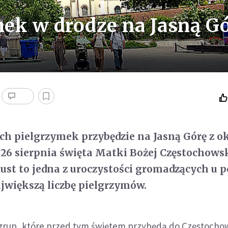
ek w drodze na Jasną G
ch pielgrzymek przybędzie na Jasną Górę z ok
26 sierpnia święta Matki Bożej Częstochowsk
ust to jedna z uroczystości gromadzących u 
jwiększą liczbę pielgrzymów.
grup, które przed tym świętem przybędą do Częstocho