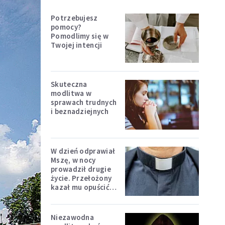
Potrzebujesz
pomocy?
Pomodlimy się w
Twojej intencji
Skuteczna
modlitwa w
sprawach trudnych
i beznadziejnych
W dzień odprawiał
Mszę, w nocy
prowadził drugie
życie. Przełożony
kazał mu opuścić
zakon
Niezawodna