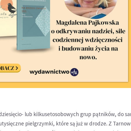
dziesięcio- lub kilkusetosobowych grup pątników, do s
kutysięczne pielgrzymki, które są już w drodze. Z Tarno