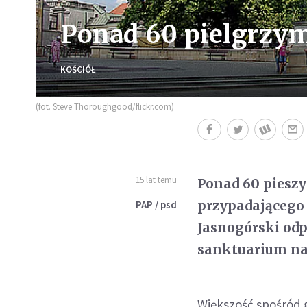
Ponad 60 pielgrzym
KOŚCIÓŁ
(fot. Steve Thoroughgood/flickr.com)
15 lat temu
Ponad 60 pieszy
przypadającego 
PAP / psd
Jasnogórski odp
sanktuarium na
Większość spośród 