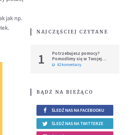
ak jak np.
łek.
NAJCZĘŚCIEJ CZYTANE
Potrzebujesz pomocy?
1
Pomodlimy się w Twojej
intencji
62 komentarzy
BĄDŹ NA BIEŻĄCO
ŚLEDŹ NAS NA FACEBOOKU
ŚLEDŹ NAS NA TWITTERZE