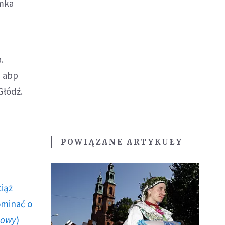
ymka
.
i abp
Głódź.
POWIĄZANE ARTYKUŁY
ciąż
ominać o
howy
)