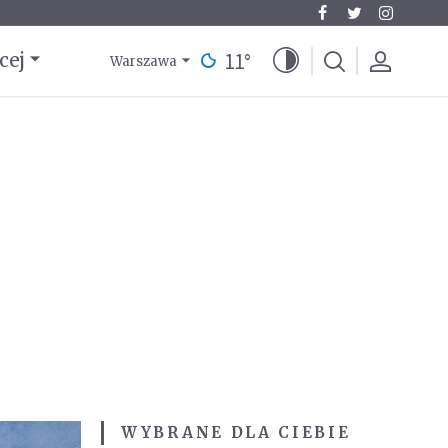
11
°
cej
Warszawa
WYBRANE DLA CIEBIE