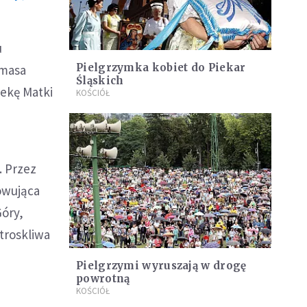
u
Pielgrzymka kobiet do Piekar
ymasa
Śląskich
iekę Matki
KOŚCIÓŁ
. Przez
owująca
Góry,
 troskliwa
Pielgrzymi wyruszają w drogę
powrotną
KOŚCIÓŁ