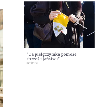
"Ta pielgrzymka pomoże
chrześcijaństwu"
KOŚCIÓŁ