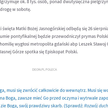
lgrzymuje ok. 8 tys. osób, ponad dwutysięczna pielgrz
 drogę w sobotę.
 święta Matki Bożej Jasnogórskiej odbędą się 26 sierpnia
umie pontyfikalnej będzie przewodniczył prymas Polsk
homilię wygłosi metropolita gdański abp Leszek Sławoj 
Jasnej Górze spotka się Episkopat Polski.
DEON.PL POLECA
ga, musi się zwrócić całkowicie do wewnątrz. Musi się w
a Boga, zawsze mieć Go przed oczyma i wytrwale zap
dzie Boga, swój prawdziwy skarb. (Sprawdź:
Rozwój duc