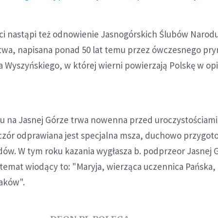
ci nastąpi też odnowienie Jasnogórskich Ślubów Narod
itwa, napisana ponad 50 lat temu przez ówczesnego pr
na Wyszyńskiego, w której wierni powierzają Polskę w op
u na Jasnej Górze trwa nowenna przed uroczystościami
eczór odprawiana jest specjalna msza, duchowo przygot
ów. W tym roku kazania wygłasza b. podprzeor Jasnej 
h temat wiodący to: "Maryja, wierząca uczennica Pańska,
laków".