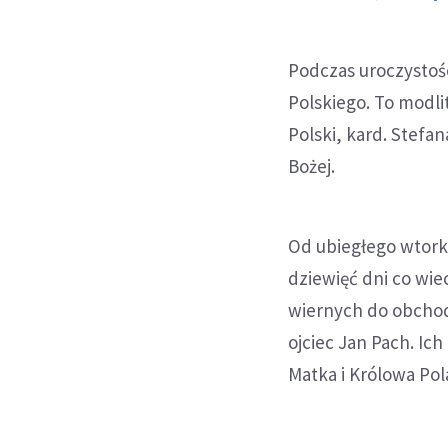
Podczas uroczystoś
Polskiego. To modl
Polski, kard. Stefa
Bożej.
Od ubiegłego wtork
dziewięć dni co wi
wiernych do obchod
ojciec Jan Pach. Ic
Matka i Królowa Po