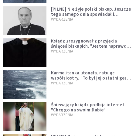
[PILNE] Nie żyje polski biskup. Jeszcze
tego samego dnia spowiadał i
sprawował Mszę świętą
WYDARZENIA
Ksiądz zrezygnował z przyjęcia
święceń biskupich. "Jestem naprawdę
niegodny"
WYDARZENIA
Karmelitanka utonęła, ratując
współsiostry. "To był jej ostatni gest
miłości"
WYDARZENIA
Śpiewający ksiądz podbija internet.
"Chcę go na swoim ślubie"
WYDARZENIA