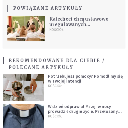
POWIĄZANE ARTYKUŁY
Katecheci chcą ustawowo
uregulowanych
obowiązkowych lekcji religii
KOŚCIÓŁ
lub etyki; MEN jest przeciw
REKOMENDOWANE DLA CIEBIE /
POLECANE ARTYKUŁY
Potrzebujesz pomocy? Pomodlimy się
w Twojej intencji
KOŚCIÓŁ
W dzień odprawiał Mszę, w nocy
prowadził drugie życie. Przełożony
kazał mu opuścić zakon
KOŚCIÓŁ