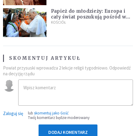
Papież do młodzieży: Europa i
cały świat poszukują pośród was
nowych świętych
KOŚCIÓŁ
SKOMENTUJ ARTYKUŁ
Powiat przysuski wprowadza 2 lekcje religii tygodniowo. Odpowiedź
na decyzję rządu
Zaloguj się
lub
skomentuj jako Gość
Twój komentarz będzie moderowany
DODAJ KOMENTARZ