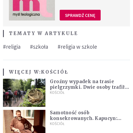
SPRAWDŹ CENĘ
TEMATY W ARTYKULE
#religia
#szkoła
#religia w szkole
WIĘCEJ W:
KOŚCIÓŁ
Groźny wypadek na trasie
pielgrzymki. Dwie osoby trafiły
do szpitala
KOŚCIÓŁ
Samotność osób
konsekrowanych. Kapucyn:
Życie w pojedynkę rzadko jest
KOŚCIÓŁ
sielanką