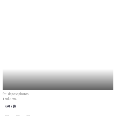
fot. depositphotos
1 rok temu
KAI / jh