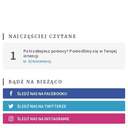
NAJCZĘŚCIEJ CZYTANE
1
Potrzebujesz pomocy? Pomodlimy się w Twojej
intencji
62 komentarzy
BĄDŹ NA BIEŻĄCO
ŚLEDŹ NAS NA FACEBOOKU
ŚLEDŹ NAS NA TWITTERZE
ŚLEDŹ NAS NA INSTAGRAMIE