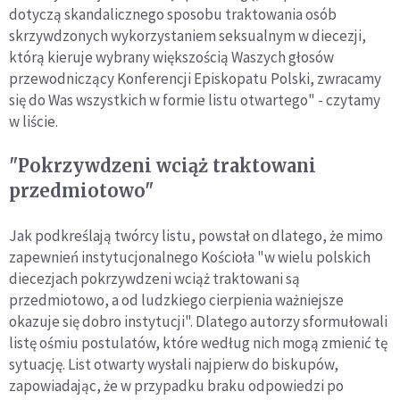
dotyczą skandalicznego sposobu traktowania osób
skrzywdzonych wykorzystaniem seksualnym w diecezji,
którą kieruje wybrany większością Waszych głosów
przewodniczący Konferencji Episkopatu Polski, zwracamy
się do Was wszystkich w formie listu otwartego" - czytamy
w liście.
"Pokrzywdzeni wciąż traktowani
przedmiotowo"
Jak podkreślają twórcy listu, powstał on dlatego, że mimo
zapewnień instytucjonalnego Kościoła "w wielu polskich
diecezjach pokrzywdzeni wciąż traktowani są
przedmiotowo, a od ludzkiego cierpienia ważniejsze
okazuje się dobro instytucji". Dlatego autorzy sformułowali
listę ośmiu postulatów, które według nich mogą zmienić tę
sytuację. List otwarty wysłali najpierw do biskupów,
zapowiadając, że w przypadku braku odpowiedzi po