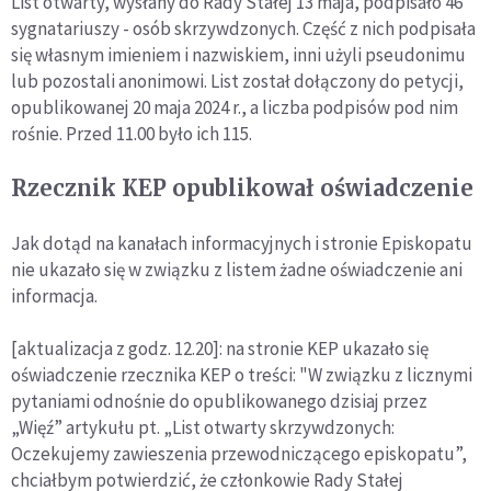
List otwarty, wysłany do Rady Stałej 13 maja, podpisało 46
sygnatariuszy - osób skrzywdzonych. Część z nich podpisała
się własnym imieniem i nazwiskiem, inni użyli pseudonimu
lub pozostali anonimowi. List został dołączony do petycji,
opublikowanej 20 maja 2024 r., a liczba podpisów pod nim
rośnie. Przed 11.00 było ich 115.
Rzecznik KEP opublikował oświadczenie
Jak dotąd na kanałach informacyjnych i stronie Episkopatu
nie ukazało się w związku z listem żadne oświadczenie ani
informacja.
[aktualizacja z godz. 12.20]: na stronie KEP ukazało się
oświadczenie rzecznika KEP o treści: "W związku z licznymi
pytaniami odnośnie do opublikowanego dzisiaj przez
„Więź” artykułu pt. „List otwarty skrzywdzonych:
Oczekujemy zawieszenia przewodniczącego episkopatu”,
chciałbym potwierdzić, że członkowie Rady Stałej