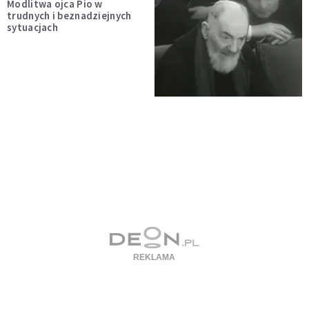
Modlitwa ojca Pio w
trudnych i beznadziejnych
sytuacjach