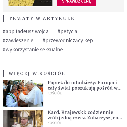
SPRAWDŹ CENĘ
TEMATY W ARTYKULE
#abp tadeusz wojda
#petycja
#zawieszenie
#przewodniczący kep
#wykorzystanie seksualne
WIĘCEJ W:
KOŚCIÓŁ
Papież do młodzieży: Europa i
cały świat poszukują pośród was
nowych świętych
KOŚCIÓŁ
Kard. Krajewski: codziennie
zrób jedną rzecz. Zobaczysz, co
stanie się z twoim życiem
KOŚCIÓŁ