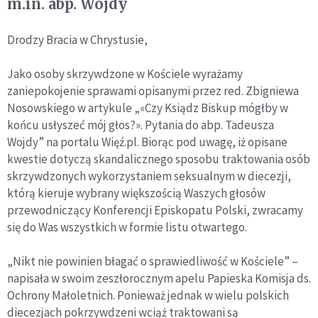
m.in. abp. Wojdy
Drodzy Bracia w Chrystusie,
Jako osoby skrzywdzone w Kościele wyrażamy
zaniepokojenie sprawami opisanymi przez red. Zbigniewa
Nosowskiego w artykule „«Czy Ksiądz Biskup mógłby w
końcu usłyszeć mój głos?». Pytania do abp. Tadeusza
Wojdy” na portalu Więź.pl. Biorąc pod uwagę, iż opisane
kwestie dotyczą skandalicznego sposobu traktowania osób
skrzywdzonych wykorzystaniem seksualnym w diecezji,
którą kieruje wybrany większością Waszych głosów
przewodniczący Konferencji Episkopatu Polski, zwracamy
się do Was wszystkich w formie listu otwartego.
„Nikt nie powinien błagać o sprawiedliwość w Kościele” –
napisała w swoim zeszłorocznym apelu Papieska Komisja ds.
Ochrony Małoletnich. Ponieważ jednak w wielu polskich
diecezjach pokrzywdzeni wciąż traktowani są