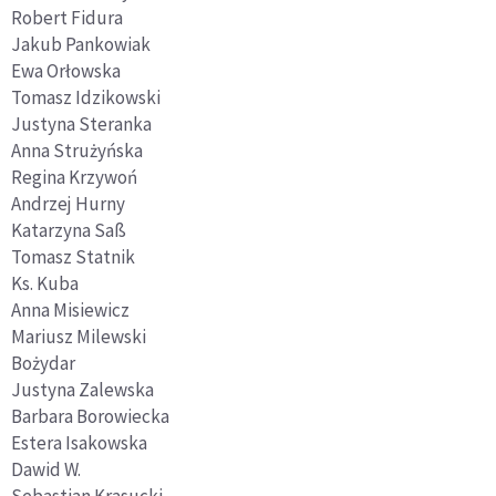
Robert Fidura
Jakub Pankowiak
Ewa Orłowska
Tomasz Idzikowski
Justyna Steranka
Anna Strużyńska
Regina Krzywoń
Andrzej Hurny
Katarzyna Saß
Tomasz Statnik
Ks. Kuba
Anna Misiewicz
Mariusz Milewski
Bożydar
Justyna Zalewska
Barbara Borowiecka
Estera Isakowska
Dawid W.