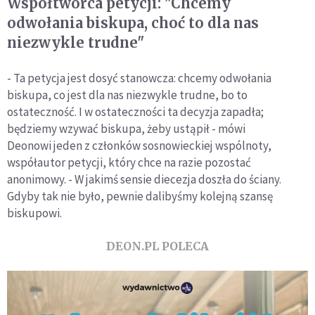
Współtwórca petycji: "Chcemy
odwołania biskupa, choć to dla nas
niezwykle trudne"
- Ta petycja jest dosyć stanowcza: chcemy odwołania
biskupa, co jest dla nas niezwykle trudne, bo to
ostateczność. I w ostateczności ta decyzja zapadła;
będziemy wzywać biskupa, żeby ustąpił - mówi
Deonowi jeden z członków sosnowieckiej wspólnoty,
współautor petycji, który chce na razie pozostać
anonimowy. - W jakimś sensie diecezja doszła do ściany.
Gdyby tak nie było, pewnie dalibyśmy kolejną szansę
biskupowi.
DEON.PL POLECA