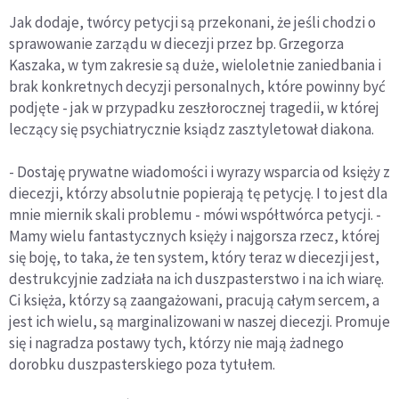
Jak dodaje, twórcy petycji są przekonani, że jeśli chodzi o
sprawowanie zarządu w diecezji przez bp. Grzegorza
Kaszaka, w tym zakresie są duże, wieloletnie zaniedbania i
brak konkretnych decyzji personalnych, które powinny być
podjęte - jak w przypadku zeszłorocznej tragedii, w której
leczący się psychiatrycznie ksiądz zasztyletował diakona.
- Dostaję prywatne wiadomości i wyrazy wsparcia od księży z
diecezji, którzy absolutnie popierają tę petycję. I to jest dla
mnie miernik skali problemu - mówi współtwórca petycji. -
Mamy wielu fantastycznych księży i najgorsza rzecz, której
się boję, to taka, że ten system, który teraz w diecezji jest,
destrukcyjnie zadziała na ich duszpasterstwo i na ich wiarę.
Ci księża, którzy są zaangażowani, pracują całym sercem, a
jest ich wielu, są marginalizowani w naszej diecezji. Promuje
się i nagradza postawy tych, którzy nie mają żadnego
dorobku duszpasterskiego poza tytułem.