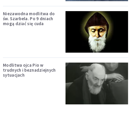
Niezawodna modlitwa do
św. Szarbela. Po 9 dniach
mogą dziać się cuda
Modlitwa ojca Pio w
trudnych i beznadziejnych
sytuacjach