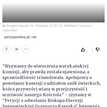
Bp Grzegorz Kaszak. Fot. TheKarbix, CC BY 3.0 , WikiMedia Commons
2 lata temu
petycjeonline.pl / mł
"Wzywamy do utworzenia watykańskiej
komisji, aby prawda została ujawniona, a
sprawiedliwość triumfowała. Apelujemy o
powołanie komisji z udziałem osób świeckich,
która przywróci wiarę w przejrzystość i
uczciwość naszego Kościoła." - czytamy w
"Petycji o odwołanie Biskupa Diecezji
Sosnowieckiej Grzegorza Kaszaka" [pisownia