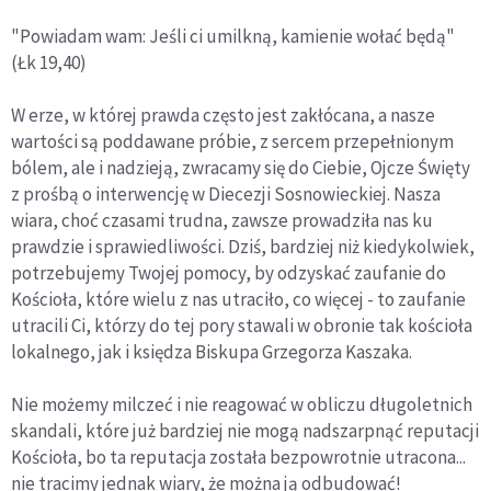
"Powiadam wam: Jeśli ci umilkną, kamienie wołać będą"
(Łk 19,40)
W erze, w której prawda często jest zakłócana, a nasze
wartości są poddawane próbie, z sercem przepełnionym
bólem, ale i nadzieją, zwracamy się do Ciebie, Ojcze Święty
z prośbą o interwencję w Diecezji Sosnowieckiej. Nasza
wiara, choć czasami trudna, zawsze prowadziła nas ku
prawdzie i sprawiedliwości. Dziś, bardziej niż kiedykolwiek,
potrzebujemy Twojej pomocy, by odzyskać zaufanie do
Kościoła, które wielu z nas utraciło, co więcej - to zaufanie
utracili Ci, którzy do tej pory stawali w obronie tak kościoła
lokalnego, jak i księdza Biskupa Grzegorza Kaszaka.
Nie możemy milczeć i nie reagować w obliczu długoletnich
skandali, które już bardziej nie mogą nadszarpnąć reputacji
Kościoła, bo ta reputacja została bezpowrotnie utracona...
nie tracimy jednak wiary, że można ją odbudować!