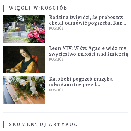
WIĘCEJ W:
KOŚCIÓŁ
Rodzina twierdzi, że proboszcz
chciał odmówić pogrzebu. Kuria
zapowiada wyjaśnienia
KOŚCIÓŁ
Leon XIV: W św. Agacie widzimy
zwycięstwo miłości nad śmiercią
KOŚCIÓŁ
Katolicki pogrzeb muzyka
odwołano tuż przed
uroczystością. Powodem była
KOŚCIÓŁ
przynależność do masonerii
SKOMENTUJ ARTYKUŁ