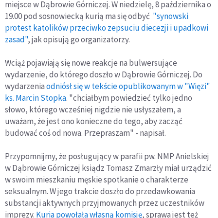
miejsce w Dąbrowie Górniczej. W niedzielę, 8 października o
19.00 pod sosnowiecką kurią ma się odbyć
"synowski
protest katolików przeciwko zepsuciu diecezji i upadkowi
zasad"
, jak opisują go organizatorzy.
Wciąż pojawiają się nowe reakcje na bulwersujące
wydarzenie, do którego doszło w Dąbrowie Górniczej. Do
wydarzenia
odniósł się w tekście opublikowanym w "Więzi"
ks. Marcin Stopka
. "chciałbym powiedzieć tylko jedno
słowo, którego wcześniej nigdzie nie usłyszałem, a
uważam, że jest ono konieczne do tego, aby zacząć
budować coś od nowa. Przepraszam" - napisał.
Przypomnijmy, że posługujący w parafii pw. NMP Anielskiej
w Dąbrowie Górniczej ksiądz Tomasz Zmarzły miał urządzić
w swoim mieszkaniu męskie spotkanie o charakterze
seksualnym. W jego trakcie doszło do przedawkowania
substancji aktywnych przyjmowanych przez uczestników
imprezy.
Kuria powołała własną komisję
, sprawa jest też