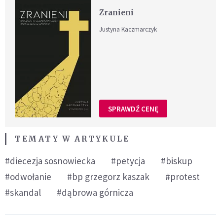
Zranieni
Justyna Kaczmarczyk
SPRAWDŹ CENĘ
TEMATY W ARTYKULE
#diecezja sosnowiecka
#petycja
#biskup
#odwołanie
#bp grzegorz kaszak
#protest
#skandal
#dąbrowa górnicza