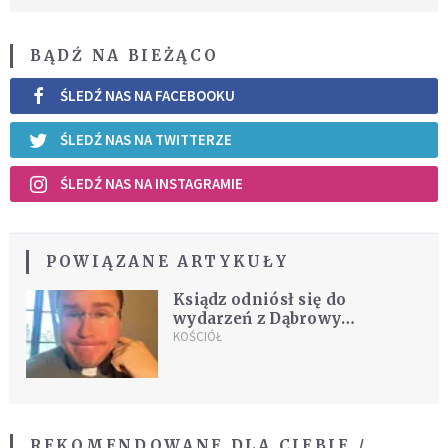
BĄDŹ NA BIEŻĄCO
ŚLEDŹ NAS NA FACEBOOKU
ŚLEDŹ NAS NA TWITTERZE
ŚLEDŹ NAS NA INSTAGRAMIE
POWIĄZANE ARTYKUŁY
Ksiądz odniósł się do
wydarzeń z Dąbrowy
Górniczej. "Nie widzę
KOŚCIÓŁ
powodu, żeby o tym nie
mówić"
REKOMENDOWANE DLA CIEBIE /