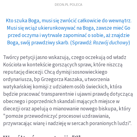
DEON.PL POLECA
Kto szuka Boga, musi się zwrócić całkowicie do wewnątrz.
Musi się wciąż ukierunkowywać na Boga, zawsze mieć Go
przed oczyma i wytrwale zapominać o sobie, aż znajdzie
Boga, swój prawdziwy skarb. (Sprawdź:
Rozwój duchowy
)
Twórcy petycji jasno wskazują, czego oczekują od władz
Kościoła w kontekście gorszących spraw, które niszczą
reputację diecezji. Chcą dymisji sosnowieckiego
ordynariusza, bp Grzegorza Kaszaka, utworzenia
watykańskiej komisji z udziałem osób świeckich, która
będzie pracować transparentnie i ujawni prawdę dotyczącą
obecnego i poprzednich skandali mających miejsce w
diecezji oraz apelują o mianowanie nowego biskupa, który
"pomoże przewodniczyć procesowi uzdrawiania,
przywracając wiarę i nadzieję w sercach poranionych ludzi".