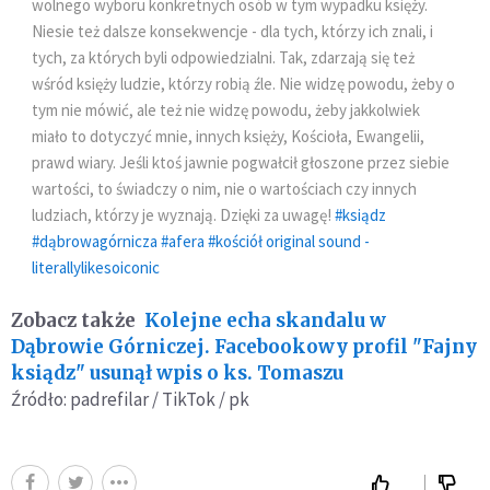
wolnego wyboru konkretnych osób w tym wypadku księży.
Niesie też dalsze konsekwencje - dla tych, którzy ich znali, i
tych, za których byli odpowiedzialni. Tak, zdarzają się też
wśród księży ludzie, którzy robią źle. Nie widzę powodu, żeby o
tym nie mówić, ale też nie widzę powodu, żeby jakkolwiek
miało to dotyczyć mnie, innych księży, Kościoła, Ewangelii,
prawd wiary. Jeśli ktoś jawnie pogwałcił głoszone przez siebie
wartości, to świadczy o nim, nie o wartościach czy innych
ludziach, którzy je wyznają. Dzięki za uwagę!
#ksiądz
#dąbrowagórnicza
#afera
#kościół
original sound -
literallylikesoiconic
Zobacz także
Kolejne echa skandalu w
Dąbrowie Górniczej. Facebookowy profil "Fajny
ksiądz" usunął wpis o ks. Tomaszu
Źródło: padrefilar / TikTok / pk