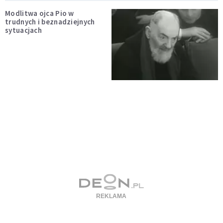
Modlitwa ojca Pio w
trudnych i beznadziejnych
sytuacjach