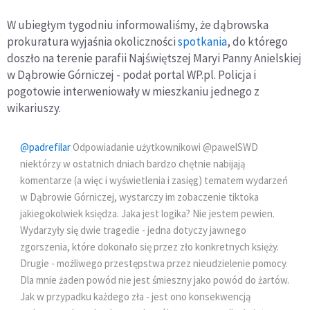
W ubiegłym tygodniu informowaliśmy, że dąbrowska
prokuratura wyjaśnia okoliczności
spotkania
, do którego
doszło na terenie parafii Najświętszej Maryi Panny Anielskiej
w Dąbrowie Górniczej - podał portal WP.pl. Policja i
pogotowie interweniowały w mieszkaniu jednego z
wikariuszy.
@padrefilar
Odpowiadanie użytkownikowi @pawelSWD
niektórzy w ostatnich dniach bardzo chętnie nabijają
komentarze (a więc i wyświetlenia i zasięg) tematem wydarzeń
w Dąbrowie Górniczej, wystarczy im zobaczenie tiktoka
jakiegokolwiek księdza. Jaka jest logika? Nie jestem pewien.
Wydarzyły się dwie tragedie - jedna dotyczy jawnego
zgorszenia, które dokonało się przez zło konkretnych księży.
Drugie - możliwego przestępstwa przez nieudzielenie pomocy.
Dla mnie żaden powód nie jest śmieszny jako powód do żartów.
Jak w przypadku każdego zła - jest ono konsekwencją