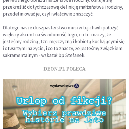
pierwotnego obrazu małżeństwa i rodziny. Usiłuje się
przekreślić dotychczasową definicję małżeństwa i rodziny,
przedefiniować je, czyli właściwie zniszczyć.
Dlatego nasze duszpasterstwo musi w tej chwili położyć
większy akcent na świadomość tego, co to znaczy, że
jesteśmy rodziną, tzn. mężczyzną i kobietą kochającymi się
i otwartymi na życie, i co to znaczy, że jesteśmy związkiem
sakramentalnym - wskazał bp Stefanek.
DEON.PL POLECA