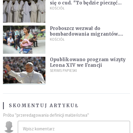
się o cud. "To będzie pieczęć
Pana Boga dla naszej wiary"
KOŚCIÓŁ
Proboszcz wezwał do
bombardowania migrantów.
"Masowy ogień przeciwko
KOŚCIÓŁ
najeźdźcom!"
Opublikowano program wizyty
Leona XIV we Francji
SERWIS PAPIESKI
SKOMENTUJ ARTYKUŁ
Próba "przeredagowania definicji małżeństwa"