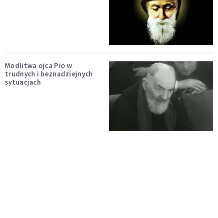
Modlitwa ojca Pio w
trudnych i beznadziejnych
sytuacjach