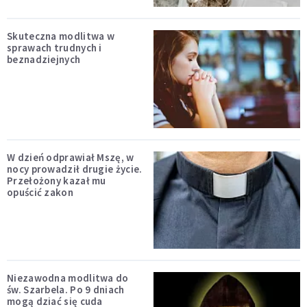
Skuteczna modlitwa w
sprawach trudnych i
beznadziejnych
W dzień odprawiał Mszę, w
nocy prowadził drugie życie.
Przełożony kazał mu
opuścić zakon
Niezawodna modlitwa do
św. Szarbela. Po 9 dniach
mogą dziać się cuda