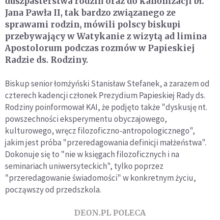
duszpasterstwa rodzin oraz do kanonizacji bł.
Jana Pawła II, tak bardzo związanego ze
sprawami rodzin, mówili polscy biskupi
przebywający w Watykanie z wizytą ad limina
Apostolorum podczas rozmów w Papieskiej
Radzie ds. Rodziny.
Biskup senior łomżyński Stanisław Stefanek, a zarazem od
czterech kadencji członek Prezydium Papieskiej Rady ds.
Rodziny poinformował KAI, że podjęto także "dyskusję nt.
powszechności eksperymentu obyczajowego,
kulturowego, wręcz filozoficzno-antropologicznego",
jakim jest próba "przeredagowania definicji małżeństwa".
Dokonuje się to "nie w księgach filozoficznych i na
seminariach uniwersyteckich", tylko poprzez
"przeredagowanie świadomości" w konkretnym życiu,
począwszy od przedszkola.
DEON.PL POLECA