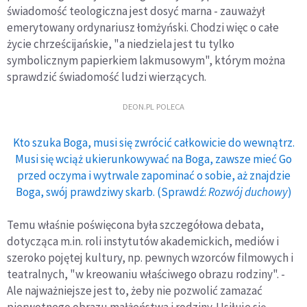
świadomość teologiczna jest dosyć marna - zauważył
emerytowany ordynariusz łomżyński. Chodzi więc o całe
życie chrześcijańskie, "a niedziela jest tu tylko
symbolicznym papierkiem lakmusowym", którym można
sprawdzić świadomość ludzi wierzących.
DEON.PL POLECA
Kto szuka Boga, musi się zwrócić całkowicie do wewnątrz.
Musi się wciąż ukierunkowywać na Boga, zawsze mieć Go
przed oczyma i wytrwale zapominać o sobie, aż znajdzie
Boga, swój prawdziwy skarb. (Sprawdź:
Rozwój duchowy
)
Temu właśnie poświęcona była szczegółowa debata,
dotycząca m.in. roli instytutów akademickich, mediów i
szeroko pojętej kultury, np. pewnych wzorców filmowych i
teatralnych, "w kreowaniu właściwego obrazu rodziny". -
Ale najważniejsze jest to, żeby nie pozwolić zamazać