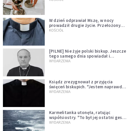
W dzień odprawiał Mszę, w nocy
prowadził drugie życie. Przełożony
kazał mu opuścić zakon
KOŚCIÓŁ
[PILNE] Nie żyje polski biskup. Jeszcze
tego samego dnia spowiadał i
sprawował Mszę świętą
WYDARZENIA
Ksiądz zrezygnował z przyjęcia
święceń biskupich. "Jestem naprawdę
niegodny"
WYDARZENIA
Karmelitanka utonęła, ratując
współsiostry. "To był jej ostatni gest
miłości"
WYDARZENIA