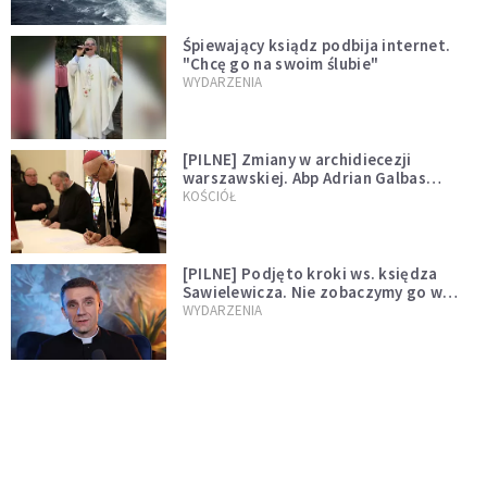
Śpiewający ksiądz podbija internet.
"Chcę go na swoim ślubie"
WYDARZENIA
[PILNE] Zmiany w archidiecezji
warszawskiej. Abp Adrian Galbas
wręczył dekrety nowym proboszczom
KOŚCIÓŁ
[PILNE] Podjęto kroki ws. księdza
Sawielewicza. Nie zobaczymy go w
mediach
WYDARZENIA