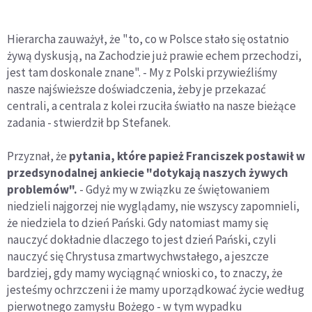
Hierarcha zauważył, że "to, co w Polsce stało się ostatnio
żywą dyskusją, na Zachodzie już prawie echem przechodzi,
jest tam doskonale znane". - My z Polski przywieźliśmy
nasze najświeższe doświadczenia, żeby je przekazać
centrali, a centrala z kolei rzuciła światło na nasze bieżące
zadania - stwierdził bp Stefanek.
Przyznał, że
pytania, które papież Franciszek postawił w
przedsynodalnej ankiecie "dotykają naszych żywych
problemów".
- Gdyż my w związku ze świętowaniem
niedzieli najgorzej nie wyglądamy, nie wszyscy zapomnieli,
że niedziela to dzień Pański. Gdy natomiast mamy się
nauczyć dokładnie dlaczego to jest dzień Pański, czyli
nauczyć się Chrystusa zmartwychwstałego, a jeszcze
bardziej, gdy mamy wyciągnąć wnioski co, to znaczy, że
jesteśmy ochrzczeni i że mamy uporządkować życie według
pierwotnego zamysłu Bożego - w tym wypadku