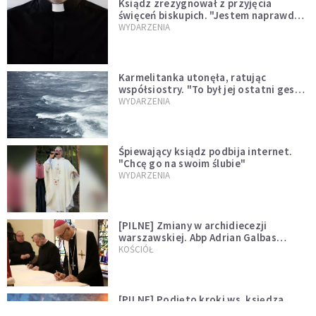
Ksiądz zrezygnował z przyjęcia
święceń biskupich. "Jestem naprawdę
niegodny"
WYDARZENIA
Karmelitanka utonęła, ratując
współsiostry. "To był jej ostatni gest
miłości"
WYDARZENIA
Śpiewający ksiądz podbija internet.
"Chcę go na swoim ślubie"
WYDARZENIA
[PILNE] Zmiany w archidiecezji
warszawskiej. Abp Adrian Galbas
wręczył dekrety nowym proboszczom
KOŚCIÓŁ
[PILNE] Podjęto kroki ws. księdza
Sawielewicza. Nie zobaczymy go w