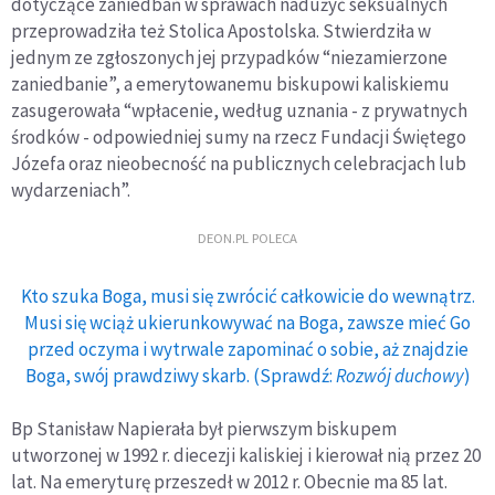
dotyczące zaniedbań w sprawach nadużyć seksualnych
przeprowadziła też Stolica Apostolska. Stwierdziła w
jednym ze zgłoszonych jej przypadków “niezamierzone
zaniedbanie”, a emerytowanemu biskupowi kaliskiemu
zasugerowała “wpłacenie, według uznania - z prywatnych
środków - odpowiedniej sumy na rzecz Fundacji Świętego
Józefa oraz nieobecność na publicznych celebracjach lub
wydarzeniach”.
DEON.PL POLECA
Kto szuka Boga, musi się zwrócić całkowicie do wewnątrz.
Musi się wciąż ukierunkowywać na Boga, zawsze mieć Go
przed oczyma i wytrwale zapominać o sobie, aż znajdzie
Boga, swój prawdziwy skarb. (Sprawdź:
Rozwój duchowy
)
Bp Stanisław Napierała był pierwszym biskupem
utworzonej w 1992 r. diecezji kaliskiej i kierował nią przez 20
lat. Na emeryturę przeszedł w 2012 r. Obecnie ma 85 lat.