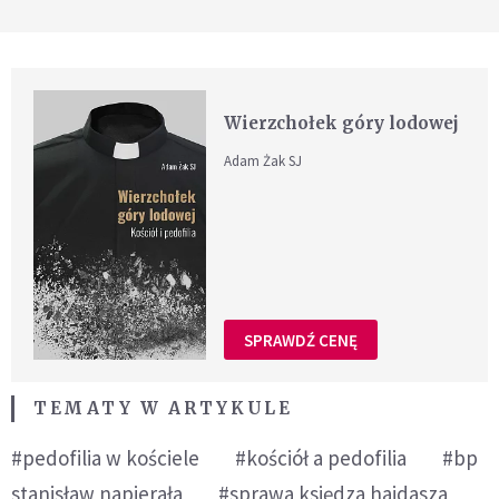
Wierzchołek góry lodowej
Adam Żak SJ
SPRAWDŹ CENĘ
TEMATY W ARTYKULE
#pedofilia w kościele
#kościół a pedofilia
#bp
stanisław napierała
#sprawa księdza hajdasza