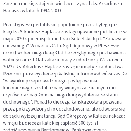
Zarzuca mu się zatajenie wiedzy o czynach ks. Arkadiusza
Hadasza w latach 1994-2000.
Przestępstwa pedofilskie popełnione przez byłego już
księdza Arkadiusz Hajdasza zostały ujawnione publicznie w
maju 2020 r. po emisji filmu braci Sekielskich pt. “Zabawa w
chowanego”. W marcu 2021 r. Sąd Rejonowy w Pleszewie
orzekł wobec niego karę 3 lat bezwzględnego pozbawienia
wolności oraz 10 lat zakazu pracy z młodzieżą. W czerwcu
2022 r. ks. Arkadiusz Hajdasz został usunięty z kapłaństwa.
Rzecznik prasowy diecezji kaliskiej informował wówczas, że
“w wyniku przeprowadzonego postępowania
kanonicznego, został uznany winnym zarzucanych mu
czynów oraz nałożono na niego karę wydalenia ze stanu
duchownego”. Ponadto diecezja kaliska została pozwana
przez pokrzywdzonych o odszkodowanie, ale odwołała się
do sądu wyższej instancji. Sąd Okręgowy w Kaliszu nakazał
w maju br. diecezji kaliskiej zapłacić 300 tys. zł
zadośćuczynienia Bartłomiejowi Pankowiakowi za