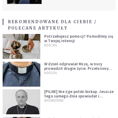
REKOMENDOWANE DLA CIEBIE /
POLECANE ARTYKUŁY
Potrzebujesz pomocy? Pomodlimy się
w Twojej intencji
KOŚCIÓŁ
W dzień odprawiał Mszę, w nocy
prowadził drugie życie. Przełożony
kazał mu opuścić zakon
KOŚCIÓŁ
[PILNE] Nie żyje polski biskup. Jeszcze
tego samego dnia spowiadał i
sprawował Mszę świętą
WYDARZENIA