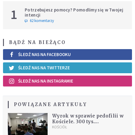
1
Potrzebujesz pomocy? Pomodlimy się w Twojej
intencji
62 komentarzy
BĄDŹ NA BIEŻĄCO
ŚLEDŹ NAS NA FACEBOOKU
ŚLEDŹ NAS NA TWITTERZE
ŚLEDŹ NAS NA INSTAGRAMIE
POWIĄZANE ARTYKUŁY
Wyrok w sprawie pedofilii w
Kościele. 300 tys.
zadośćuczynienia od diecezji
KOŚCIÓŁ
kaliskiej dla ofiary księdza