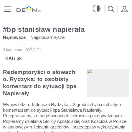
Przejdź do menu głównego
Przejdź do treści
#bp stanisław napierała
Najnowsze
Najpopularniejsze
3 lata temu
KOŚCIÓŁ
KAI / pk
Redemptoryści o słowach
o. Rydzyka: to osobisty
komentarz do sytuacji bpa
Napierały
Wypowiedź o. Tadeusza Rydzyka z 3 grudnia była osobistym
komentarzem do sytuacji bpa Stanisława Napierały.
Przepraszamy, że przysporzyło to cierpienia pokrzywdzonym.
Popieramy działania Stolicy Apostolskiej oraz Kościoła w Polsce
w stanowczym ściganiu grzechów i przestępstw wykorzystania