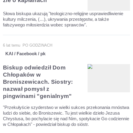
źle o kapłanach
Słowa biskupa ukazują "teologiczno-religijne usprawiedliwienie
kultury milczenia, (…), ukrywania przestępstw, a także
fałszywego miłosierdzia wobec sprawców".
6 lat temu
PO GODZINACH
KAI / Facebook / pk
Biskup odwiedził Dom
Chłopaków w
Broniszewicach. Siostry:
nazwał pomysł z
pingwinami "genialnym"
"Przekułyście szyderstwo w wielki sukces przekonania mnóstwa
ludzi do siebie, do Broniszewic. Tu jest wielkie dzieło Jezusa
Chrystusa, bo pochylacie się nad Nim, spotykacie Go codziennie
w Chłopakach" - powiedział biskup do sióstr.