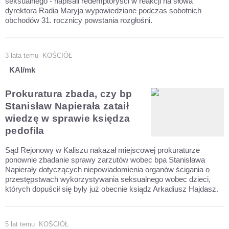
seksualnego - napisali redemptoryści w reakcji na słowa
dyrektora Radia Maryja wypowiedziane podczas sobotnich
obchodów 31. rocznicy powstania rozgłośni.
3 lata temu
KOŚCIÓŁ
KAI/mk
Prokuratura zbada, czy bp
Stanisław Napierała zataił
wiedzę w sprawie księdza
pedofila
Sąd Rejonowy w Kaliszu nakazał miejscowej prokuraturze
ponownie zbadanie sprawy zarzutów wobec bpa Stanisława
Napierały dotyczących niepowiadomienia organów ścigania o
przestępstwach wykorzystywania seksualnego wobec dzieci,
których dopuścił się były już obecnie ksiądz Arkadiusz Hajdasz.
5 lat temu
KOŚCIÓŁ