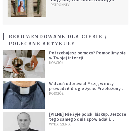
PATRONATY
REKOMENDOWANE DLA CIEBIE /
POLECANE ARTYKUŁY
Potrzebujesz pomocy? Pomodlimy się
w Twojej intencji
KOŚCIÓŁ
W dzień odprawiał Mszę, w nocy
prowadził drugie życie. Przełożony
kazał mu opuścić zakon
KOŚCIÓŁ
[PILNE] Nie żyje polski biskup. Jeszcze
tego samego dnia spowiadał i
sprawował Mszę świętą
WYDARZENIA