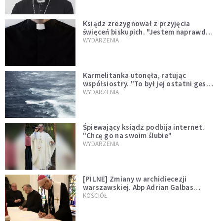
Ksiądz zrezygnował z przyjęcia
święceń biskupich. "Jestem naprawdę
niegodny"
WYDARZENIA
Karmelitanka utonęła, ratując
współsiostry. "To był jej ostatni gest
miłości"
WYDARZENIA
Śpiewający ksiądz podbija internet.
"Chcę go na swoim ślubie"
WYDARZENIA
[PILNE] Zmiany w archidiecezji
warszawskiej. Abp Adrian Galbas
wręczył dekrety nowym proboszczom
KOŚCIÓŁ