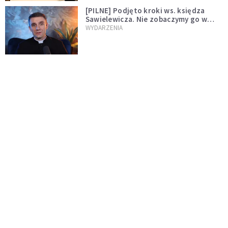
[PILNE] Podjęto kroki ws. księdza
Sawielewicza. Nie zobaczymy go w
mediach
WYDARZENIA