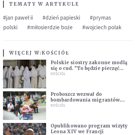
TEMATY W ARTYKULE
#jan paweł ii
#dzień papieski
#prymas
polski
#miłosierdzie boże
#wojciech polak
WIĘCEJ W:
KOŚCIÓŁ
Polskie siostry zakonne modlą
się o cud. "To będzie pieczęć
Pana Boga dla naszej wiary"
KOŚCIÓŁ
Proboszcz wezwał do
bombardowania migrantów.
"Masowy ogień przeciwko
KOŚCIÓŁ
najeźdźcom!"
Opublikowano program wizyty
Leona XIV we Francji