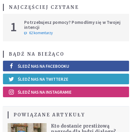
NAJCZĘŚCIEJ CZYTANE
1
Potrzebujesz pomocy? Pomodlimy się w Twojej
intencji
62 komentarzy
BĄDŹ NA BIEŻĄCO
ŚLEDŹ NAS NA FACEBOOKU
ŚLEDŹ NAS NA TWITTERZE
ŚLEDŹ NAS NA INSTAGRAMIE
POWIĄZANE ARTYKUŁY
Kto dostanie prestiżową
nagrodę dla ludzi dialogu?