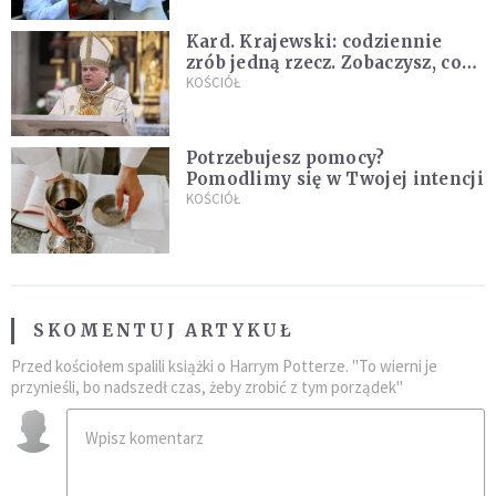
Kard. Krajewski: codziennie
zrób jedną rzecz. Zobaczysz, co
stanie się z twoim życiem
KOŚCIÓŁ
Potrzebujesz pomocy?
Pomodlimy się w Twojej intencji
KOŚCIÓŁ
SKOMENTUJ ARTYKUŁ
Przed kościołem spalili książki o Harrym Potterze. "To wierni je
przynieśli, bo nadszedł czas, żeby zrobić z tym porządek"