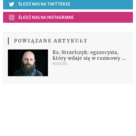
ŚLEDŹ NAS NA TWITTERZE
ŚLEDŹ NAS NA INSTAGRAMIE
POWIĄZANE ARTYKUŁY
Ks. Strzelczyk: egzorcysta,
który wdaje się w rozmowy z
diabłem, staje na granicy
KOŚCIÓŁ
posłuszeństwa Kościołowi
REKOMENDOWANE DLA CIEBIE /
POLECANE ARTYKUŁY
Potrzebujesz pomocy? Pomodlimy się
w Twojej intencji
KOŚCIÓŁ