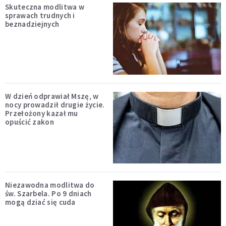
Skuteczna modlitwa w
sprawach trudnych i
beznadziejnych
W dzień odprawiał Mszę, w
nocy prowadził drugie życie.
Przełożony kazał mu
opuścić zakon
Niezawodna modlitwa do
św. Szarbela. Po 9 dniach
mogą dziać się cuda