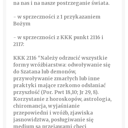
na nas i na nasze postrzeganie świata.
- w sprzeczności z 1 przykazaniem
Bożym
- w sprzeczności z KKK punkt 2116 i
2117:
KKK 2116 "Należy odrzucić wszystkie
formy wróżbiarstwa: odwoływanie się
do Szatana lub demonów,
przywoływanie zmarłych lub inne
praktyki mające rzekomo odsłaniać
przyszłość (Por. Pwt 18,10; Jr 29, 8).
Korzystanie z horoskopów, astrologia,
chiromancja, wyjaśnianie
przepowiedni i wróżb, zjawiska
jasnowidztwa, posługiwanie się
medium są przejawami chęci