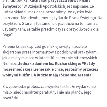
artefaktów,
ks. Kucharski przytacza słowa Pisma
Świętego:
"W Dziejach Apostolskich jest napisane, że
ludzie składali magiczne przedmioty i wszystko było
niszczone. My odwołujemy się tylko do Pisma Świętego. Na
przykład w Starym Testamencie jest dużo na ten temat.
Czytamy tam, że takie przedmioty są obrzydliwością dla
Boga".
Palenie książek sprzed gdańskiej świątyni zostało
skojarzone przez internautów z podobnymi praktykami,
jakie miały miejsce w latach 30. na terenie hitlerowskich
Niemiec.
Jednak zdaniem ks. Kucharskiego: "Każdy
może mieć skojarzenie jakie chce, jesteśmy przecież
wolnymi ludźmi. A ludzie mają różne skojarzenia".
Z wypowiedzi proboszcza wynika także, że wydarzenie
miało mieć charakter parafialny i nie ma planów jego
powtórki.