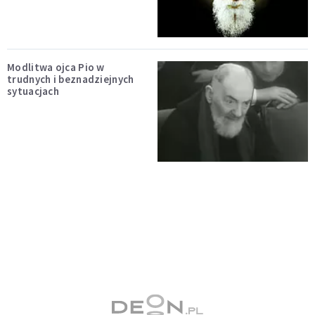
Modlitwa ojca Pio w
trudnych i beznadziejnych
sytuacjach