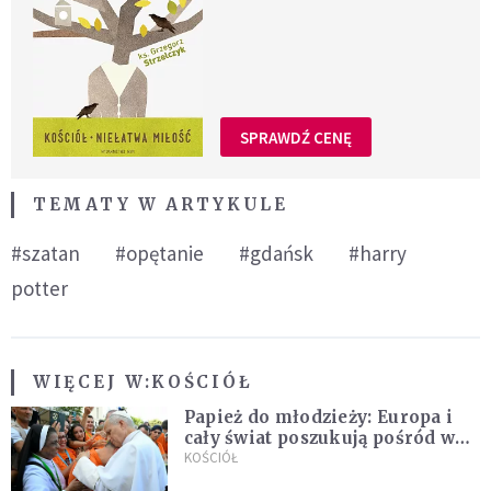
SPRAWDŹ CENĘ
TEMATY W ARTYKULE
#szatan
#opętanie
#gdańsk
#harry
potter
WIĘCEJ W:
KOŚCIÓŁ
Papież do młodzieży: Europa i
cały świat poszukują pośród was
nowych świętych
KOŚCIÓŁ