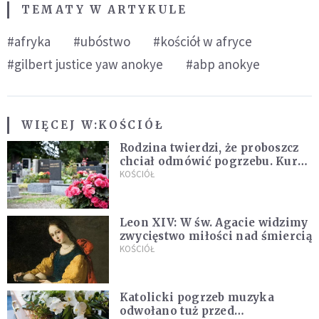
TEMATY W ARTYKULE
#afryka
#ubóstwo
#kościół w afryce
#gilbert justice yaw anokye
#abp anokye
WIĘCEJ W:
KOŚCIÓŁ
Rodzina twierdzi, że proboszcz
chciał odmówić pogrzebu. Kuria
zapowiada wyjaśnienia
KOŚCIÓŁ
Leon XIV: W św. Agacie widzimy
zwycięstwo miłości nad śmiercią
KOŚCIÓŁ
Katolicki pogrzeb muzyka
odwołano tuż przed