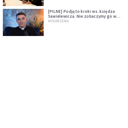
[PILNE] Podjęto kroki ws. księdza
Sawielewicza. Nie zobaczymy go w
mediach
WYDARZENIA