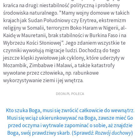
krańca na drugi: niestabilność polityczną i problemy
środowiska naturalnego. "Mamy wojny domowe w takich
krajach jak Sudan Południowy czy Erytrea, ekstremizm
religijny w Somalii, terroryzm Boko Haram w Nigerii, al-
Kaidę w Mauretanii, brak stabilności w Burkina Faso i na
Wybrzeżu Kości Słoniowej". Jego zdaniem wszystkie te
czynniki wywołują migracje ludzi. Dochodzą do tego
jeszcze klęski żywiołowe jak cyklony, które uderzyły w
Mozambik, Zimbabwe i Malawi, a także katastrofy
wywołane przez człowieka, np. rabunkowe
wykorzystywanie ziemi i jej wnętrza.
DEON.PL POLECA
Kto szuka Boga, musi się zwrócić całkowicie do wewnątrz.
Musi się wciąż ukierunkowywać na Boga, zawsze mieć Go
przed oczyma i wytrwale zapominać o sobie, aż znajdzie
Boga, swój prawdziwy skarb. (Sprawdź:
Rozwój duchowy
)