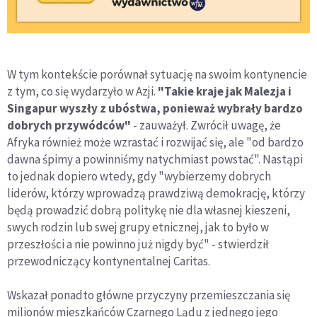
W tym kontekście porównał sytuację na swoim kontynencie
z tym, co się wydarzyło w Azji.
"Takie kraje jak Malezja i
Singapur wyszły z ubóstwa, ponieważ wybrały bardzo
dobrych przywódców"
- zauważył. Zwrócił uwagę, że
Afryka również może wzrastać i rozwijać się, ale "od bardzo
dawna śpimy a powinniśmy natychmiast powstać". Nastąpi
to jednak dopiero wtedy, gdy "wybierzemy dobrych
liderów, którzy wprowadzą prawdziwą demokrację, którzy
będą prowadzić dobrą politykę nie dla własnej kieszeni,
swych rodzin lub swej grupy etnicznej, jak to było w
przeszłości a nie powinno już nigdy być" - stwierdził
przewodniczący kontynentalnej Caritas.
Wskazał ponadto główne przyczyny przemieszczania się
milionów mieszkańców Czarnego Lądu z jednego jego