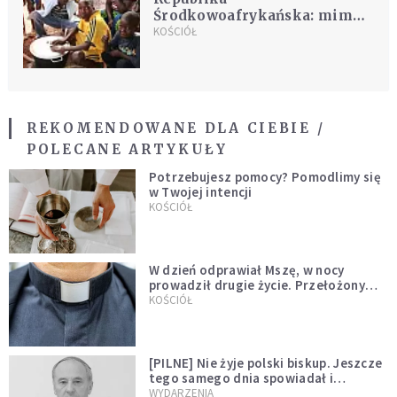
Środkowoafrykańska: mimo
strachu parafie działają
KOŚCIÓŁ
REKOMENDOWANE DLA CIEBIE /
POLECANE ARTYKUŁY
Potrzebujesz pomocy? Pomodlimy się
w Twojej intencji
KOŚCIÓŁ
W dzień odprawiał Mszę, w nocy
prowadził drugie życie. Przełożony
kazał mu opuścić zakon
KOŚCIÓŁ
[PILNE] Nie żyje polski biskup. Jeszcze
tego samego dnia spowiadał i
sprawował Mszę świętą
WYDARZENIA