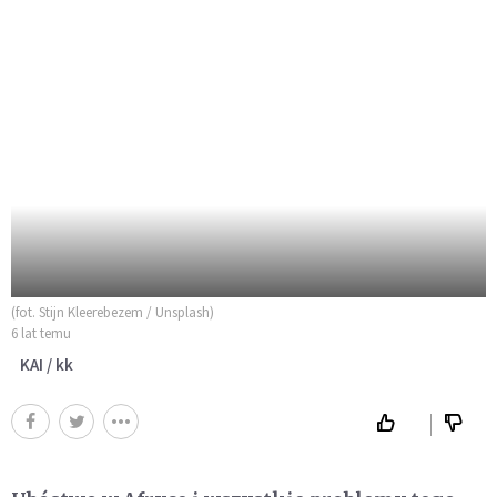
(fot. Stijn Kleerebezem / Unsplash)
6 lat temu
KAI / kk