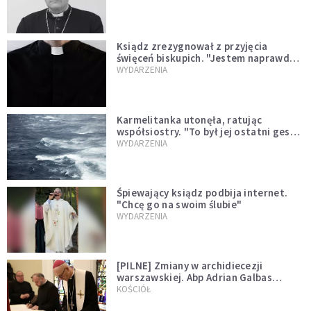
Ksiądz zrezygnował z przyjęcia
święceń biskupich. "Jestem naprawdę
niegodny"
WYDARZENIA
Karmelitanka utonęła, ratując
współsiostry. "To był jej ostatni gest
miłości"
WYDARZENIA
Śpiewający ksiądz podbija internet.
"Chcę go na swoim ślubie"
WYDARZENIA
[PILNE] Zmiany w archidiecezji
warszawskiej. Abp Adrian Galbas
wręczył dekrety nowym proboszczom
KOŚCIÓŁ