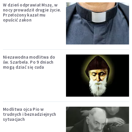
W dzień odprawiał Mszę, w
nocy prowadził drugie życie.
Przełożony kazał mu
opuścić zakon
Niezawodna modlitwa do
św. Szarbela. Po 9 dniach
mogą dziać się cuda
Modlitwa ojca Pio w
trudnych i beznadziejnych
sytuacjach