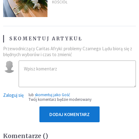
uroczystością. Powodem była
KOŚCIÓŁ
przynależność do masonerii
SKOMENTUJ ARTYKUŁ
Przewodniczący Caritas Afryki: problemy Czarnego Lądu biorą się z
błędnych wyborów i czas to zmienić
Zaloguj się
lub
skomentuj jako Gość
Twój komentarz będzie moderowany
DODAJ KOMENTARZ
Komentarze (
)