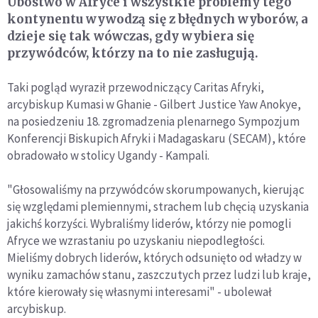
Ubóstwo w Afryce i wszystkie problemy tego
kontynentu wywodzą się z błędnych wyborów, a
dzieje się tak wówczas, gdy wybiera się
przywódców, którzy na to nie zasługują.
Taki pogląd wyraził przewodniczący Caritas Afryki,
arcybiskup Kumasi w Ghanie - Gilbert Justice Yaw Anokye,
na posiedzeniu 18. zgromadzenia plenarnego Sympozjum
Konferencji Biskupich Afryki i Madagaskaru (SECAM), które
obradowało w stolicy Ugandy - Kampali.
"Głosowaliśmy na przywódców skorumpowanych, kierując
się względami plemiennymi, strachem lub chęcią uzyskania
jakichś korzyści. Wybraliśmy liderów, którzy nie pomogli
Afryce we wzrastaniu po uzyskaniu niepodległości.
Mieliśmy dobrych liderów, których odsunięto od władzy w
wyniku zamachów stanu, zaszczutych przez ludzi lub kraje,
które kierowały się własnymi interesami" - ubolewał
arcybiskup.