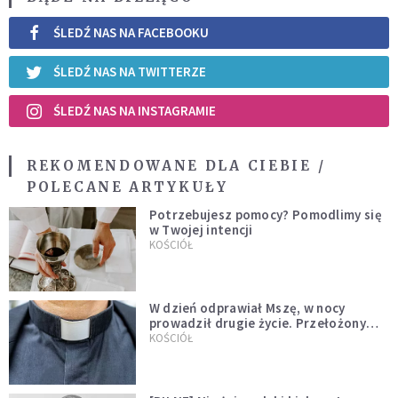
ŚLEDŹ NAS NA FACEBOOKU
ŚLEDŹ NAS NA TWITTERZE
ŚLEDŹ NAS NA INSTAGRAMIE
REKOMENDOWANE DLA CIEBIE /
POLECANE ARTYKUŁY
Potrzebujesz pomocy? Pomodlimy się
w Twojej intencji
KOŚCIÓŁ
W dzień odprawiał Mszę, w nocy
prowadził drugie życie. Przełożony
kazał mu opuścić zakon
KOŚCIÓŁ