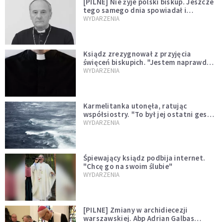
[PILNE] Nie żyje polski biskup. Jeszcze
tego samego dnia spowiadał i
sprawował Mszę świętą
WYDARZENIA
Ksiądz zrezygnował z przyjęcia
święceń biskupich. "Jestem naprawdę
niegodny"
WYDARZENIA
Karmelitanka utonęła, ratując
współsiostry. "To był jej ostatni gest
miłości"
WYDARZENIA
Śpiewający ksiądz podbija internet.
"Chcę go na swoim ślubie"
WYDARZENIA
[PILNE] Zmiany w archidiecezji
warszawskiej. Abp Adrian Galbas