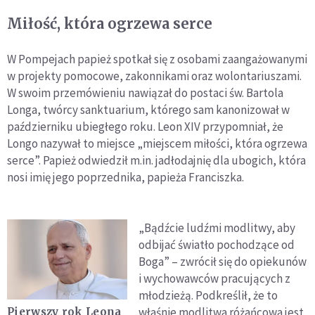
Miłość, która ogrzewa serce
W Pompejach papież spotkał się z osobami zaangażowanymi
w projekty pomocowe, zakonnikami oraz wolontariuszami.
W swoim przemówieniu nawiązał do postaci św. Bartola
Longa, twórcy sanktuarium, którego sam kanonizował w
październiku ubiegłego roku. Leon XIV przypomniał, że
Longo nazywał to miejsce „miejscem miłości, która ogrzewa
serce”. Papież odwiedził m.in. jadłodajnię dla ubogich, która
nosi imię jego poprzednika, papieża Franciszka.
„Bądźcie ludźmi modlitwy, aby
odbijać światło pochodzące od
Boga” – zwrócił się do opiekunów
i wychowawców pracujących z
młodzieżą. Podkreślił, że to
właśnie modlitwa różańcowa jest
Pierwszy rok Leona