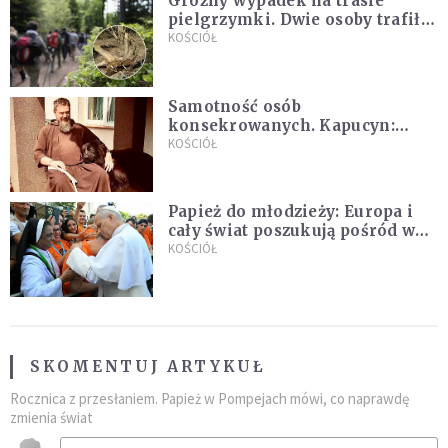
Groźny wypadek na trasie
pielgrzymki. Dwie osoby trafiły
do szpitala
KOŚCIÓŁ
Samotność osób
konsekrowanych. Kapucyn:
Życie w pojedynkę rzadko jest
KOŚCIÓŁ
sielanką
Papież do młodzieży: Europa i
cały świat poszukują pośród was
nowych świętych
KOŚCIÓŁ
SKOMENTUJ ARTYKUŁ
Rocznica z przesłaniem. Papież w Pompejach mówi, co naprawdę
zmienia świat