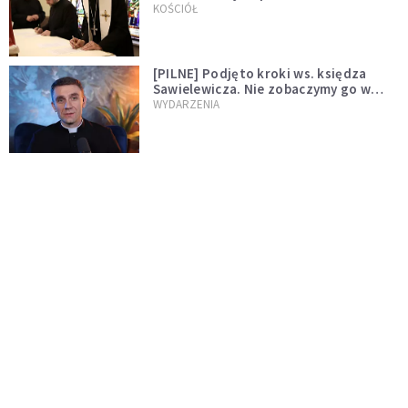
wręczył dekrety nowym proboszczom
KOŚCIÓŁ
[PILNE] Podjęto kroki ws. księdza
Sawielewicza. Nie zobaczymy go w
mediach
WYDARZENIA