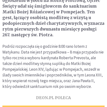
ogłoszeniu wyboru na Stolicę Piotrową, Ojciec
Święty udał się śmigłowcem do sanktuarium
Matki Bożej Różańcowej w Pompejach. Ten
gest, łączący osobistą modlitwę z wizytą u
podopiecznych dzieł charytatywnych, wyznacza
rytm pierwszych dwunastu miesięcy posługi
267. następcy św. Piotra.
Podróż rozpoczęła się o godzinie 8:00 rano lotem z
Watykanu. Data nie jest przypadkowa – 8 maja przypada nie
tylko rocznica wyboru kardynała Roberta Prevosta, ale
także dzień modlitwy słynną supliką do Matki Bożej
Pompejańskiej. Leon XIV, lądując w Pompejach, wszedł w
ślady swoich imienników i poprzedników, w tym Leona XIII,
który wspierał rozwój tego miejsca, oraz Jana Pawła II,
który odwiedził sanktuarium rok po swoim wyborze.
DEON.PL POLECA