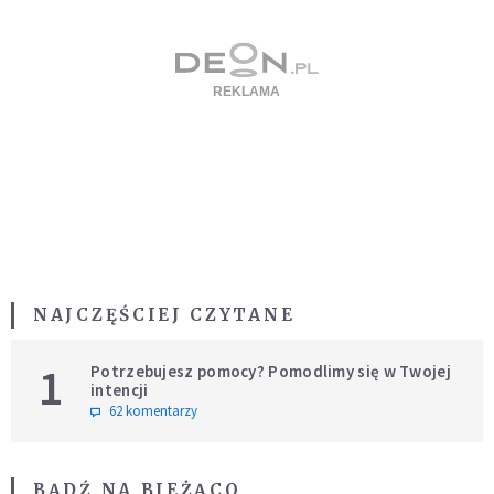
NAJCZĘŚCIEJ CZYTANE
1
Potrzebujesz pomocy? Pomodlimy się w Twojej
intencji
62 komentarzy
BĄDŹ NA BIEŻĄCO