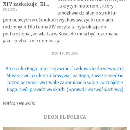
XIV zaskakuje. Kim
„ukrytym motorem”, który
jest człowiek, który
KOŚCIÓŁ
umożliwia działanie struktur
przejął ster po
pomocowych w ośrodkach wychowawczych i domach
Franciszku?
rodzinnych. Dla Leona XIV wizyta ta była okazją do
podkreślenia, że władza w Kościele musi być rozumiana
jako służba, a nie dominacja.
DEON.PL POLECA
Kto szuka Boga, musi się zwrócić całkowicie do wewnątrz.
Musi się wciąż ukierunkowywać na Boga, zawsze mieć Go
przed oczyma i wytrwale zapominać o sobie, aż znajdzie
Boga, swój prawdziwy skarb. (Sprawdź:
Rozwój duchowy
)
Vatican News/łs
DEON.PL POLECA