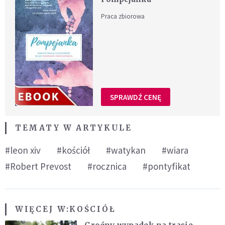
Praca zbiorowa
SPRAWDŹ CENĘ
TEMATY W ARTYKULE
#leon xiv
#kościół
#watykan
#wiara
#Robert Prevost
#rocznica
#pontyfikat
WIĘCEJ W:
KOŚCIÓŁ