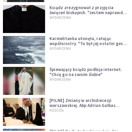
Ksiądz zrezygnował z przyjęcia
święceń biskupich. "Jestem naprawdę
niegodny"
WYDARZENIA
Karmelitanka utonęła, ratując
współsiostry. "To był jej ostatni gest
miłości"
WYDARZENIA
Śpiewający ksiądz podbija internet.
"Chcę go na swoim ślubie"
WYDARZENIA
[PILNE] Zmiany w archidiecezji
warszawskiej. Abp Adrian Galbas
wręczył dekrety nowym proboszczom
KOŚCIÓŁ
[PILNE] Podjęto kroki ws. księdza