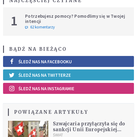
NAJCZĘŚCIEJ CZYTANE
1
Potrzebujesz pomocy? Pomodlimy się w Twojej
intencji
62 komentarzy
BĄDŹ NA BIEŻĄCO
ŚLEDŹ NAS NA FACEBOOKU
ŚLEDŹ NAS NA TWITTERZE
ŚLEDŹ NAS NA INSTAGRAMIE
POWIĄZANE ARTYKUŁY
Szwajcaria przyłączyła się do
sankcji Unii Europejskiej
nałożonych na Rosję
ŚWIAT