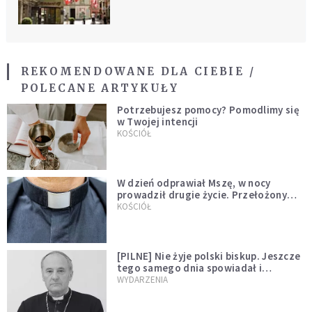
REKOMENDOWANE DLA CIEBIE /
POLECANE ARTYKUŁY
Potrzebujesz pomocy? Pomodlimy się
w Twojej intencji
KOŚCIÓŁ
W dzień odprawiał Mszę, w nocy
prowadził drugie życie. Przełożony
kazał mu opuścić zakon
KOŚCIÓŁ
[PILNE] Nie żyje polski biskup. Jeszcze
tego samego dnia spowiadał i
sprawował Mszę świętą
WYDARZENIA