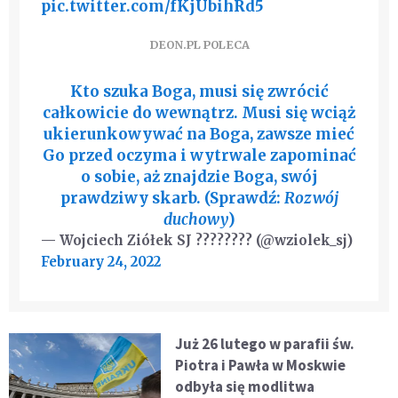
pic.twitter.com/fKjUbihRd5
DEON.PL POLECA
Kto szuka Boga, musi się zwrócić
całkowicie do wewnątrz. Musi się wciąż
ukierunkowywać na Boga, zawsze mieć
Go przed oczyma i wytrwale zapominać
o sobie, aż znajdzie Boga, swój
prawdziwy skarb. (Sprawdź:
Rozwój
duchowy
)
— Wojciech Ziółek SJ ???????? (@wziolek_sj)
February 24, 2022
Już 26 lutego w parafii św.
Piotra i Pawła w Moskwie
odbyła się modlitwa