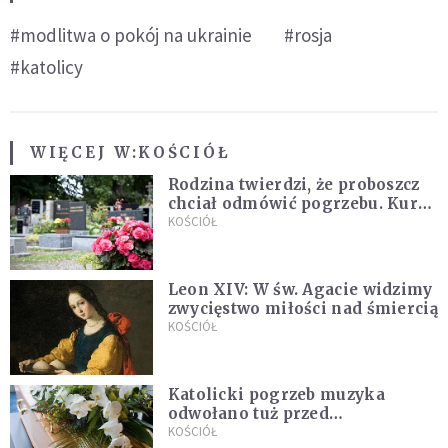
#modlitwa o pokój na ukrainie
#rosja
#katolicy
WIĘCEJ W:
KOŚCIÓŁ
Rodzina twierdzi, że proboszcz
chciał odmówić pogrzebu. Kuria
zapowiada wyjaśnienia
KOŚCIÓŁ
Leon XIV: W św. Agacie widzimy
zwycięstwo miłości nad śmiercią
KOŚCIÓŁ
Katolicki pogrzeb muzyka
odwołano tuż przed
uroczystością. Powodem była
KOŚCIÓŁ