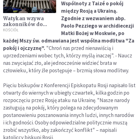
Wspólnoty z Taizé o pokój
między Rosją a Ukrainą.
Zgodnie z wezwaniem abp.
Watykan wzywa
zakonników do
Paolo Pezziego w archidiecezji
modlitwy o pokój na
KOŚCIÓŁ
Matki Bożej w Moskwie, po
Ukrainie
każdej Mszy św. odmawiana jest wspólna modlitwa "Za
pokój i ojczyznę".
"Chroń nas przed nienawiścią i
uprzedzeniami wobec tych, którzy myślą inaczej". - Naucz
nas zwyciężać zło, ale jednocześnie widzieć brata w
człowieku, który źle postępuje – brzmią słowa modlitwy.
Pięciu biskupów z Konferencji Episkopatu Rosji napisało list
otwarty do wiernych w ubiegły czwartek, kilka godzin po
rozpoczęciu przez Rosję ataku na Ukrainę. "Nasze narody
zasługują na pokój, który polega na zdecydowanym
postanowieniu poszanowania innych ludzi, innych narodów
i ich godności. Osoby odpowiedzialne politycznie muszą
zrobić wszystko, aby zakończyć konflikt" – napisali
katoliccy biskupi Rosji.