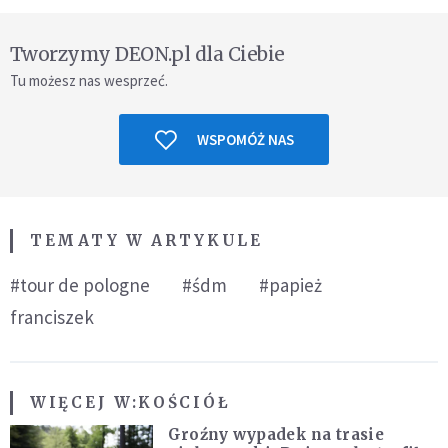
Tworzymy DEON.pl dla Ciebie
Tu możesz nas wesprzeć.
WSPOMÓŻ NAS
TEMATY W ARTYKULE
#tour de pologne
#śdm
#papież
franciszek
WIĘCEJ W:
KOŚCIÓŁ
Groźny wypadek na trasie