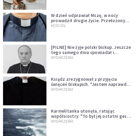
W dzień odprawiał Mszę, w nocy
prowadził drugie życie. Przełożony
kazał mu opuścić zakon
KOŚCIÓŁ
[PILNE] Nie żyje polski biskup. Jeszcze
tego samego dnia spowiadał i
sprawował Mszę świętą
WYDARZENIA
Ksiądz zrezygnował z przyjęcia
święceń biskupich. "Jestem naprawdę
niegodny"
WYDARZENIA
Karmelitanka utonęła, ratując
współsiostry. "To był jej ostatni gest
miłości"
WYDARZENIA