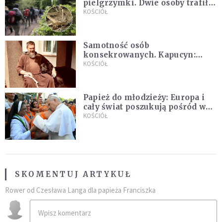
pielgrzymki. Dwie osoby trafiły
do szpitala
KOŚCIÓŁ
Samotność osób
konsekrowanych. Kapucyn:
Życie w pojedynkę rzadko jest
KOŚCIÓŁ
sielanką
Papież do młodzieży: Europa i
cały świat poszukują pośród was
nowych świętych
KOŚCIÓŁ
SKOMENTUJ ARTYKUŁ
Rower od Czesława Langa dla papieża Franciszka