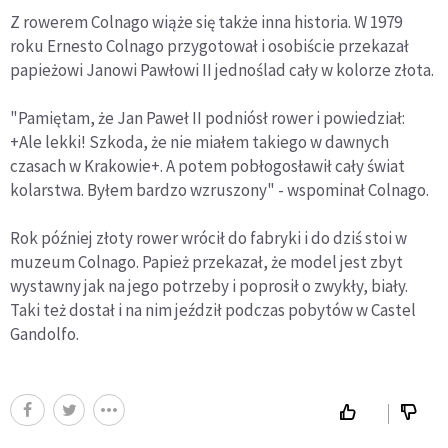
Z rowerem Colnago wiąże się także inna historia. W 1979
roku Ernesto Colnago przygotował i osobiście przekazał
papieżowi Janowi Pawłowi II jednoślad cały w kolorze złota.
"Pamiętam, że Jan Paweł II podniósł rower i powiedział:
+Ale lekki! Szkoda, że nie miałem takiego w dawnych
czasach w Krakowie+. A potem pobłogosławił cały świat
kolarstwa. Byłem bardzo wzruszony" - wspominał Colnago.
Rok później złoty rower wrócił do fabryki i do dziś stoi w
muzeum Colnago. Papież przekazał, że model jest zbyt
wystawny jak na jego potrzeby i poprosił o zwykły, biały.
Taki też dostał i na nim jeździł podczas pobytów w Castel
Gandolfo.