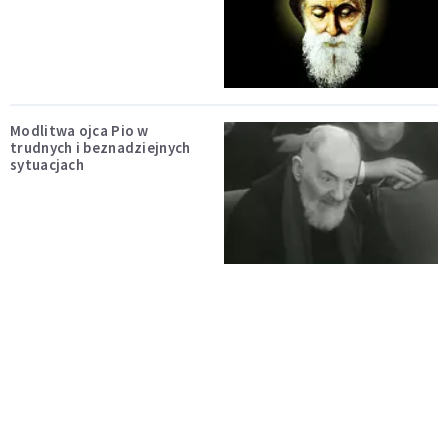
Modlitwa ojca Pio w
trudnych i beznadziejnych
sytuacjach