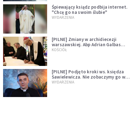
Śpiewający ksiądz podbija internet.
"Chcę go na swoim ślubie"
WYDARZENIA
[PILNE] Zmiany w archidiecezji
warszawskiej. Abp Adrian Galbas
wręczył dekrety nowym proboszczom
KOŚCIÓŁ
[PILNE] Podjęto kroki ws. księdza
Sawielewicza. Nie zobaczymy go w
mediach
WYDARZENIA