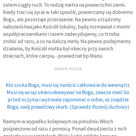
zatem ciągły ruch. To rodzaj metra na powierzchni ziemi.
Kiedy traci się życie w taki sposób, powierzamy się dobremu
Bogu, ale pozostaje przerażenie. Na pewno urządzimy
nabożeństwa jako Kościół lokalny, będę rozmawiał z moimi
współpracownikami i razem zadecydujemy, co trzeba
zrobić od razu, a co na dalszą metę. Na pewno podejmiemy
działania, by Kościół matka był obecny przy swoich
dzieciach, które cierpią - powiedział bp Mansi.
DEON.PL POLECA
Kto szuka Boga, musi się zwrócić całkowicie do wewnątrz.
Musi się wciąż ukierunkowywać na Boga, zawsze mieć Go
przed oczyma i wytrwale zapominać o sobie, aż znajdzie
Boga, swój prawdziwy skarb. (Sprawdź:
Rozwój duchowy
)
Rannym w wypadku kolejowym na południu Włoch
pośpieszono od razu z pomocą. Ponad dwudziestu z nich
znalazło się w szpitalach. Wielu ludzi oddało krew na