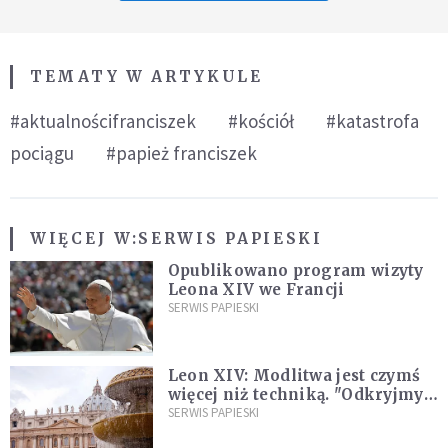
TEMATY W ARTYKULE
#aktualnościfranciszek
#kościół
#katastrofa
pociągu
#papież franciszek
WIĘCEJ W:
SERWIS PAPIESKI
Opublikowano program wizyty
Leona XIV we Francji
SERWIS PAPIESKI
Leon XIV: Modlitwa jest czymś
więcej niż techniką. "Odkryjmy
ją na nowo"
SERWIS PAPIESKI