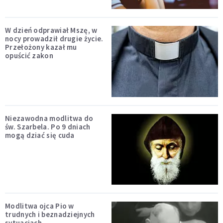
W dzień odprawiał Mszę, w
nocy prowadził drugie życie.
Przełożony kazał mu
opuścić zakon
Niezawodna modlitwa do
św. Szarbela. Po 9 dniach
mogą dziać się cuda
Modlitwa ojca Pio w
trudnych i beznadziejnych
sytuacjach