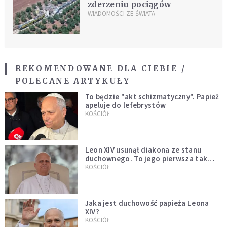
zderzeniu pociągów
WIADOMOŚCI ZE ŚWIATA
REKOMENDOWANE DLA CIEBIE /
POLECANE ARTYKUŁY
To będzie "akt schizmatyczny". Papież
apeluje do lefebrystów
KOŚCIÓŁ
Leon XIV usunął diakona ze stanu
duchownego. To jego pierwsza tak
bezprecedensowa decyzja
KOŚCIÓŁ
Jaka jest duchowość papieża Leona
XIV?
KOŚCIÓŁ