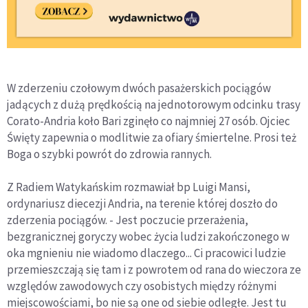
W zderzeniu czołowym dwóch pasażerskich pociągów
jadących z dużą prędkością na jednotorowym odcinku trasy
Corato-Andria koło Bari zginęło co najmniej 27 osób. Ojciec
Święty zapewnia o modlitwie za ofiary śmiertelne. Prosi też
Boga o szybki powrót do zdrowia rannych.
Z Radiem Watykańskim rozmawiał bp Luigi Mansi,
ordynariusz diecezji Andria, na terenie której doszło do
zderzenia pociągów. - Jest poczucie przerażenia,
bezgranicznej goryczy wobec życia ludzi zakończonego w
oka mgnieniu nie wiadomo dlaczego... Ci pracowici ludzie
przemieszczają się tam i z powrotem od rana do wieczora ze
względów zawodowych czy osobistych między różnymi
miejscowościami, bo nie są one od siebie odległe. Jest tu