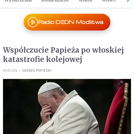
Radio DEON Modlitwa
Współczucie Papieża po włoskiej
katastrofie kolejowej
KOŚCIÓŁ
SERWIS PAPIESKI