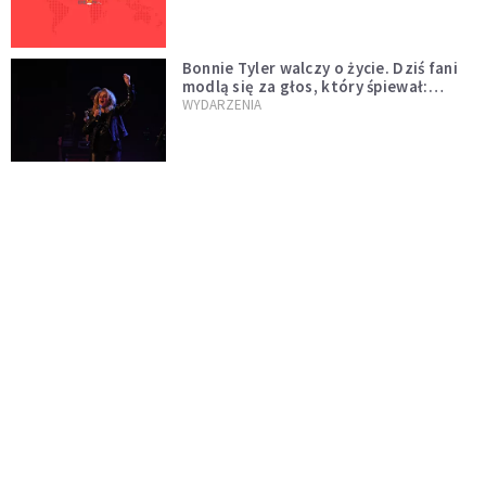
Bonnie Tyler walczy o życie. Dziś fani
modlą się za głos, który śpiewał:
"Lord, help me"
WYDARZENIA