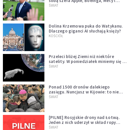
sobą szefa Apple, Boeinga, Mety i
Muska
ŚWIAT
Dolina Krzemowa puka do Watykanu.
Dlaczego giganci AI słuchają księży?
KOŚCIÓŁ
Przeleci bliżej Ziemi niż niektóre
satelity. W poniedziałek miniemy się z
asteroidą, która poprzedzi znacznie
ŚWIAT
większego "gościa"
Ponad 1500 dronów dalekiego
zasięgu. Nuncjusz w Kijowie: to nie
wygląda na wolę zakończenia wojny
ŚWIAT
[PILNE] Rosyjskie drony nad Łotwą.
Jeden z nich uderzył w skład ropy
naftowej
ŚWIAT