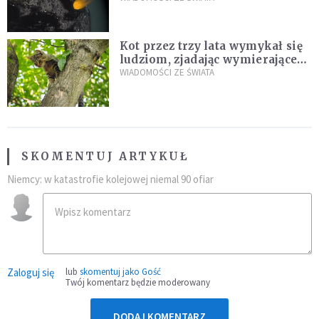
Kot przez trzy lata wymykał się
ludziom, zjadając wymierające
kaczki. W końcu popełnił
WIADOMOŚCI ZE ŚWIATA
fatalny błąd
SKOMENTUJ ARTYKUŁ
Niemcy: w katastrofie kolejowej niemal 90 ofiar
Zaloguj się
lub
skomentuj jako Gość
Twój komentarz będzie moderowany
DODAJ KOMENTARZ