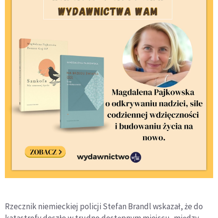
Rzecznik niemieckiej policji Stefan Brandl wskazał, że do
katastrofy doszło w trudno dostępnym miejscu, między