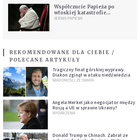
Współczucie Papieża po
włoskiej katastrofie
kolejowej
SERWIS PAPIESKI
REKOMENDOWANE DLA CIEBIE /
POLECANE ARTYKUŁY
Tragiczny finał górskiej wyprawy.
Diakon zginął w ataku niedźwiedzia
WIADOMOŚCI ZE ŚWIATA
Angela Merkel jako negocjator między
Rosją a UE w sprawie Ukrainy?
WYDARZENIA
Donald Trump w Chinach. Zabrał ze