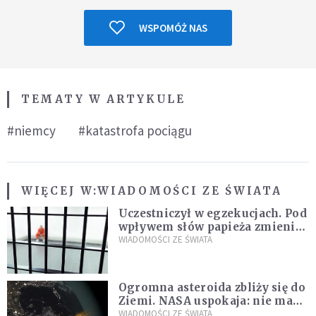
WSPOMÓŻ NAS
TEMATY W ARTYKULE
#niemcy
#katastrofa pociągu
WIĘCEJ W:
WIADOMOŚCI ZE ŚWIATA
Uczestniczył w egzekucjach. Pod
wpływem słów papieża zmienił
zdanie
WIADOMOŚCI ZE ŚWIATA
Ogromna asteroida zbliży się do
Ziemi. NASA uspokaja: nie ma
zagrożenia
WIADOMOŚCI ZE ŚWIATA