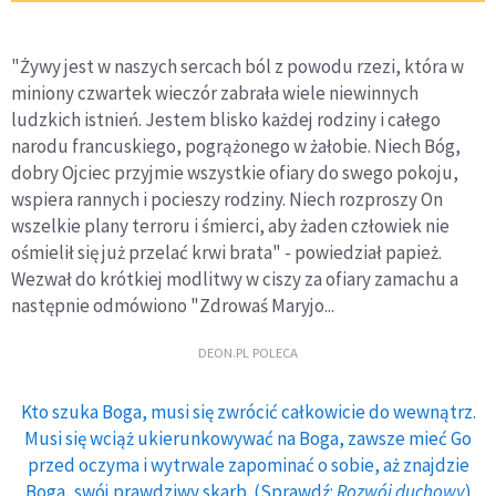
"Żywy jest w naszych sercach ból z powodu rzezi, która w
miniony czwartek wieczór zabrała wiele niewinnych
ludzkich istnień. Jestem blisko każdej rodziny i całego
narodu francuskiego, pogrążonego w żałobie. Niech Bóg,
dobry Ojciec przyjmie wszystkie ofiary do swego pokoju,
wspiera rannych i pocieszy rodziny. Niech rozproszy On
wszelkie plany terroru i śmierci, aby żaden człowiek nie
ośmielił się już przelać krwi brata" - powiedział papież.
Wezwał do krótkiej modlitwy w ciszy za ofiary zamachu a
następnie odmówiono "Zdrowaś Maryjo...
DEON.PL POLECA
Kto szuka Boga, musi się zwrócić całkowicie do wewnątrz.
Musi się wciąż ukierunkowywać na Boga, zawsze mieć Go
przed oczyma i wytrwale zapominać o sobie, aż znajdzie
Boga, swój prawdziwy skarb. (Sprawdź:
Rozwój duchowy
)