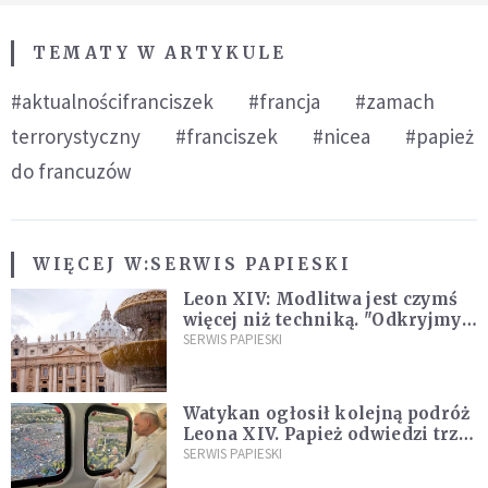
TEMATY W ARTYKULE
#aktualnościfranciszek
#francja
#zamach
terrorystyczny
#franciszek
#nicea
#papież
do francuzów
WIĘCEJ W:
SERWIS PAPIESKI
Leon XIV: Modlitwa jest czymś
więcej niż techniką. "Odkryjmy
ją na nowo"
SERWIS PAPIESKI
Watykan ogłosił kolejną podróż
Leona XIV. Papież odwiedzi trzy
kraje Ameryki Południowej
SERWIS PAPIESKI