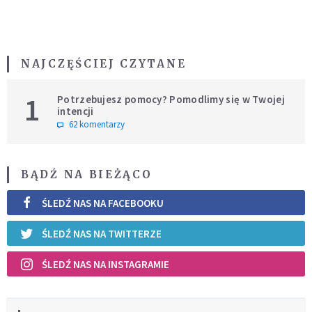
NAJCZĘŚCIEJ CZYTANE
1
Potrzebujesz pomocy? Pomodlimy się w Twojej
intencji
62 komentarzy
BĄDŹ NA BIEŻĄCO
ŚLEDŹ NAS NA FACEBOOKU
ŚLEDŹ NAS NA TWITTERZE
ŚLEDŹ NAS NA INSTAGRAMIE