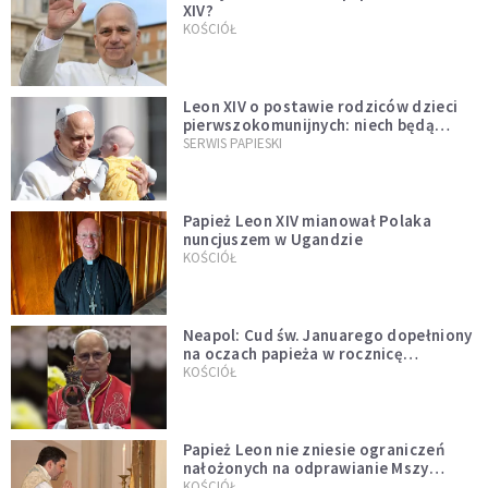
XIV?
KOŚCIÓŁ
Leon XIV o postawie rodziców dzieci
pierwszokomunijnych: niech będą
przykładem
SERWIS PAPIESKI
Papież Leon XIV mianował Polaka
nuncjuszem w Ugandzie
KOŚCIÓŁ
Neapol: Cud św. Januarego dopełniony
na oczach papieża w rocznicę
pontyfikatu!
KOŚCIÓŁ
Papież Leon nie zniesie ograniczeń
nałożonych na odprawianie Mszy
trydenckiej. „Traditionis custodes”
KOŚCIÓŁ