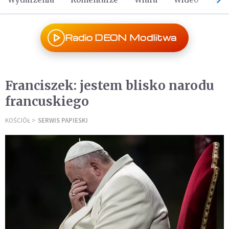
Radio DEON Modlitwa
Franciszek: jestem blisko narodu
francuskiego
KOŚCIÓŁ
SERWIS PAPIESKI