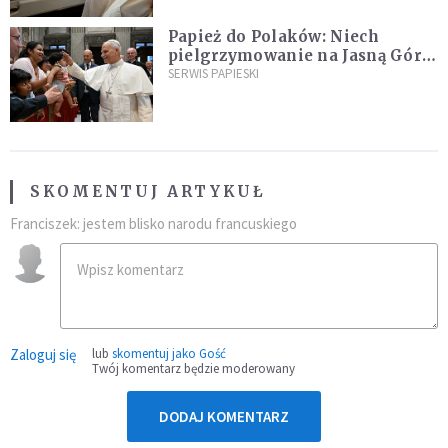
Papież do Polaków: Niech
pielgrzymowanie na Jasną Górę
umocni wiarę i nadzieję
SERWIS PAPIESKI
SKOMENTUJ ARTYKUŁ
Franciszek: jestem blisko narodu francuskiego
Zaloguj się
lub
skomentuj jako Gość
Twój komentarz będzie moderowany
DODAJ KOMENTARZ