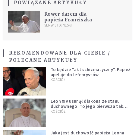
POWIĄZANE ARTYKUŁY
Rower darem dla
papieża Franciszka
SERWIS PAPIESKI
REKOMENDOWANE DLA CIEBIE /
POLECANE ARTYKUŁY
To będzie "akt schizmatyczny". Papież
apeluje do lefebrystów
KOŚCIÓŁ
Leon XIV usunął diakona ze stanu
duchownego. To jego pierwsza tak
bezprecedensowa decyzja
KOŚCIÓŁ
Jaka jest duchowość papieża Leona