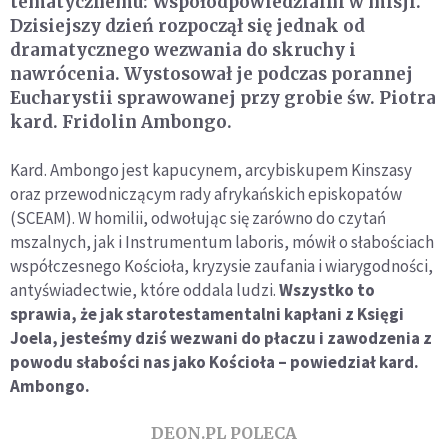
tematycznemu: Współodpowiedzialni w misji.
Dzisiejszy dzień rozpoczął się jednak od
dramatycznego wezwania do skruchy i
nawrócenia. Wystosował je podczas porannej
Eucharystii sprawowanej przy grobie św. Piotra
kard. Fridolin Ambongo.
Kard. Ambongo jest kapucynem, arcybiskupem Kinszasy
oraz przewodniczącym rady afrykańskich episkopatów
(SCEAM). W homilii, odwołując się zarówno do czytań
mszalnych, jak i Instrumentum laboris, mówił o słabościach
współczesnego Kościoła, kryzysie zaufania i wiarygodności,
antyświadectwie, które oddala ludzi.
Wszystko to
sprawia, że jak starotestamentalni kapłani z Księgi
Joela, jesteśmy dziś wezwani do płaczu i zawodzenia z
powodu słabości nas jako Kościoła – powiedział kard.
Ambongo.
DEON.PL POLECA