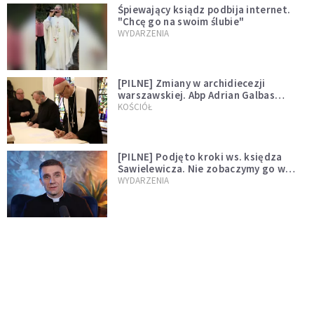
Śpiewający ksiądz podbija internet.
"Chcę go na swoim ślubie"
WYDARZENIA
[PILNE] Zmiany w archidiecezji
warszawskiej. Abp Adrian Galbas
wręczył dekrety nowym proboszczom
KOŚCIÓŁ
[PILNE] Podjęto kroki ws. księdza
Sawielewicza. Nie zobaczymy go w
mediach
WYDARZENIA