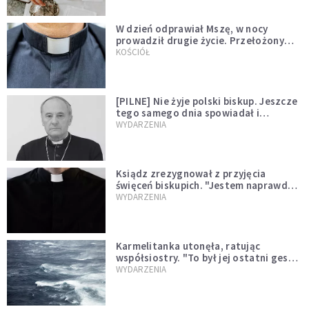
W dzień odprawiał Mszę, w nocy
prowadził drugie życie. Przełożony
kazał mu opuścić zakon
KOŚCIÓŁ
[PILNE] Nie żyje polski biskup. Jeszcze
tego samego dnia spowiadał i
sprawował Mszę świętą
WYDARZENIA
Ksiądz zrezygnował z przyjęcia
święceń biskupich. "Jestem naprawdę
niegodny"
WYDARZENIA
Karmelitanka utonęła, ratując
współsiostry. "To był jej ostatni gest
miłości"
WYDARZENIA