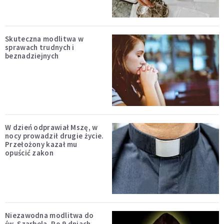
Skuteczna modlitwa w
sprawach trudnych i
beznadziejnych
W dzień odprawiał Mszę, w
nocy prowadził drugie życie.
Przełożony kazał mu
opuścić zakon
Niezawodna modlitwa do
św. Szarbela. Po 9 dniach