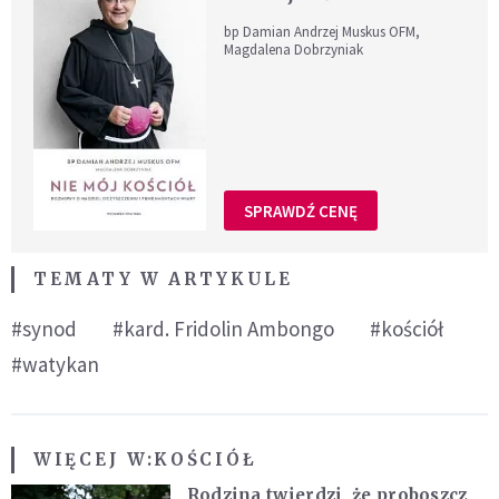
bp Damian Andrzej Muskus OFM,
Magdalena Dobrzyniak
SPRAWDŹ CENĘ
TEMATY W ARTYKULE
#synod
#kard. Fridolin Ambongo
#kościół
#watykan
WIĘCEJ W:
KOŚCIÓŁ
Rodzina twierdzi, że proboszcz