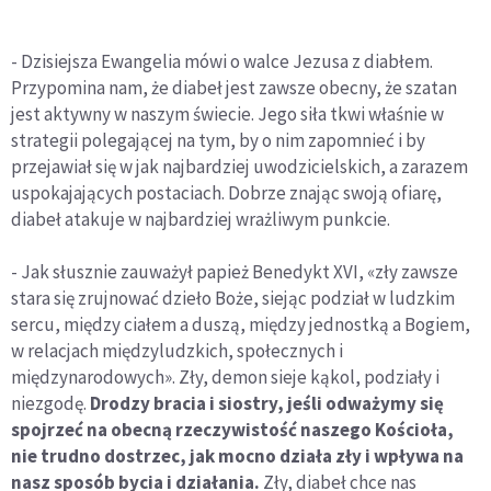
- Dzisiejsza Ewangelia mówi o walce Jezusa z diabłem.
Przypomina nam, że diabeł jest zawsze obecny, że szatan
jest aktywny w naszym świecie. Jego siła tkwi właśnie w
strategii polegającej na tym, by o nim zapomnieć i by
przejawiał się w jak najbardziej uwodzicielskich, a zarazem
uspokajających postaciach. Dobrze znając swoją ofiarę,
diabeł atakuje w najbardziej wrażliwym punkcie.
- Jak słusznie zauważył papież Benedykt XVI, «zły zawsze
stara się zrujnować dzieło Boże, siejąc podział w ludzkim
sercu, między ciałem a duszą, między jednostką a Bogiem,
w relacjach międzyludzkich, społecznych i
międzynarodowych». Zły, demon sieje kąkol, podziały i
niezgodę.
Drodzy bracia i siostry, jeśli odważymy się
spojrzeć na obecną rzeczywistość naszego Kościoła,
nie trudno dostrzec, jak mocno działa zły i wpływa na
nasz sposób bycia i działania.
Zły, diabeł chce nas