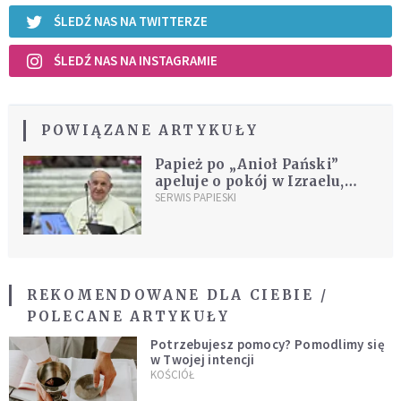
ŚLEDŹ NAS NA TWITTERZE
ŚLEDŹ NAS NA INSTAGRAMIE
POWIĄZANE ARTYKUŁY
Papież po „Anioł Pański”
apeluje o pokój w Izraelu,
Ukrainie i o modlitwę za
SERWIS PAPIESKI
Synod
REKOMENDOWANE DLA CIEBIE /
POLECANE ARTYKUŁY
Potrzebujesz pomocy? Pomodlimy się
w Twojej intencji
KOŚCIÓŁ