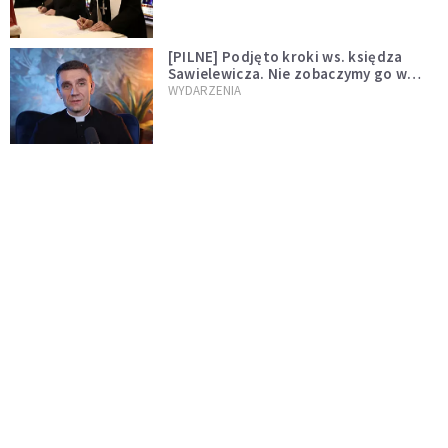
[PILNE] Podjęto kroki ws. księdza
Sawielewicza. Nie zobaczymy go w
mediach
WYDARZENIA