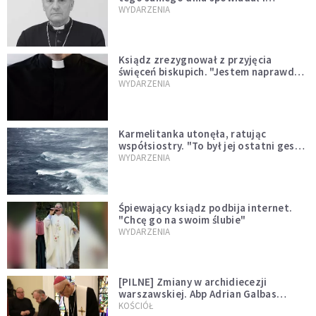
sprawował Mszę świętą
WYDARZENIA
Ksiądz zrezygnował z przyjęcia
święceń biskupich. "Jestem naprawdę
niegodny"
WYDARZENIA
Karmelitanka utonęła, ratując
współsiostry. "To był jej ostatni gest
miłości"
WYDARZENIA
Śpiewający ksiądz podbija internet.
"Chcę go na swoim ślubie"
WYDARZENIA
[PILNE] Zmiany w archidiecezji
warszawskiej. Abp Adrian Galbas
wręczył dekrety nowym proboszczom
KOŚCIÓŁ