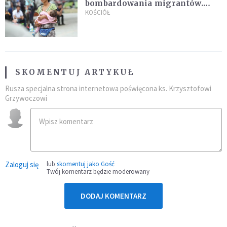
bombardowania migrantów.
"Masowy ogień przeciwko
KOŚCIÓŁ
najeźdźcom!"
SKOMENTUJ ARTYKUŁ
Rusza specjalna strona internetowa poświęcona ks. Krzysztofowi
Grzywoczowi
Zaloguj się
lub
skomentuj jako Gość
Twój komentarz będzie moderowany
DODAJ KOMENTARZ