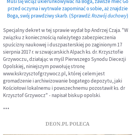
Musi się wciąż ukierunkowywać na Boga, zawsze mieć Go
przed oczyma i wytrwale zapominać o sobie, aż znajdzie
Boga, swój prawdziwy skarb. (Sprawdź:
Rozwój duchowy
)
Specjalny dekret w tej sprawie wydał bp Andrzej Czaja. "W
związku z koniecznością należytego zabezpieczenia
spuścizny naukowej i duszpasterskiej po zaginionym 17
sierpnia 2017 r. w szwajcarskich Alpach ks. dr. Krzysztofie
Grzywoczu, działając w myśl Pierwszego Synodu Diecezji
Opolskiej, niniejszym powołuję stronę
www.kskrzysztofgrzywocz.pl, której celem jest
gromadzenie i archiwizowanie bogatego depozytu, jaki
Kościołowi lokalnemu i powszechnemu pozostawił ks. dr
Krzysztof Grzywocz" - napisał biskup opolski.
***
DEON.PL POLECA