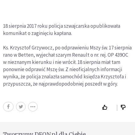
18 sierpnia 2017 roku policja szwajcarska opublikowała
komunikat o zaginięciu kapłana.
Ks. Krzysztof Grzywocz, po odprawieniu Mszy św. 17 sierpnia
rano w Betten, wyjechał szarym Renault o nr. rej. OP 439OC
w nieznanym kierunku i nie wrócił. 18 sierpnia miał tam
ponownie odprawić Mszę św. Z nieoficjalnych informacji
wynika, że policja znalazła samochód księdza Krzysztofa i
przypuszcza, że najprawdopodobniej poszedł w góry.
Tworzymy DEON.pl dla Ciebie