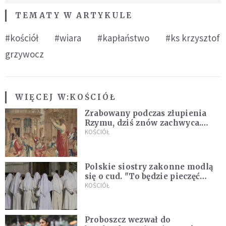
TEMATY W ARTYKULE
#kościół
#wiara
#kapłaństwo
#ks krzysztof
grzywocz
WIĘCEJ W:
KOŚCIÓŁ
Zrabowany podczas złupienia
Rzymu, dziś znów zachwyca.
Wyjątkowy arras w Castel
KOŚCIÓŁ
Gandolfo
Polskie siostry zakonne modlą
się o cud. "To będzie pieczęć
Pana Boga dla naszej wiary"
KOŚCIÓŁ
Proboszcz wezwał do