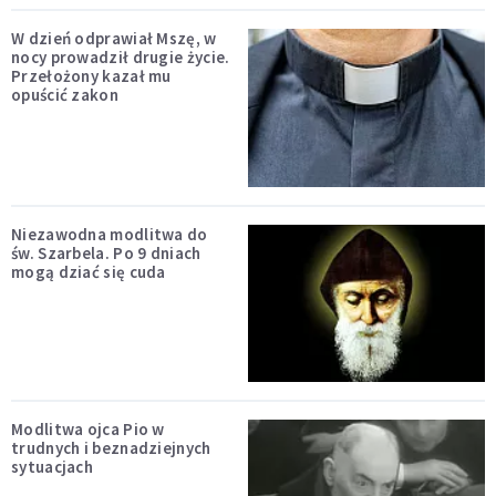
W dzień odprawiał Mszę, w
nocy prowadził drugie życie.
Przełożony kazał mu
opuścić zakon
Niezawodna modlitwa do
św. Szarbela. Po 9 dniach
mogą dziać się cuda
Modlitwa ojca Pio w
trudnych i beznadziejnych
sytuacjach