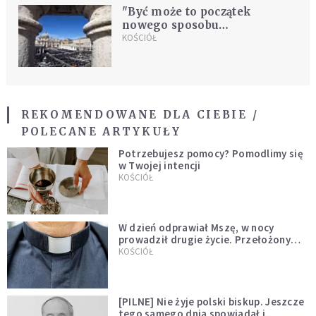
"Być może to początek
nowego sposobu
odczytywania Soboru
KOŚCIÓŁ
Watykańskiego II"
REKOMENDOWANE DLA CIEBIE /
POLECANE ARTYKUŁY
Potrzebujesz pomocy? Pomodlimy się
w Twojej intencji
KOŚCIÓŁ
W dzień odprawiał Mszę, w nocy
prowadził drugie życie. Przełożony
kazał mu opuścić zakon
KOŚCIÓŁ
[PILNE] Nie żyje polski biskup. Jeszcze
tego samego dnia spowiadał i