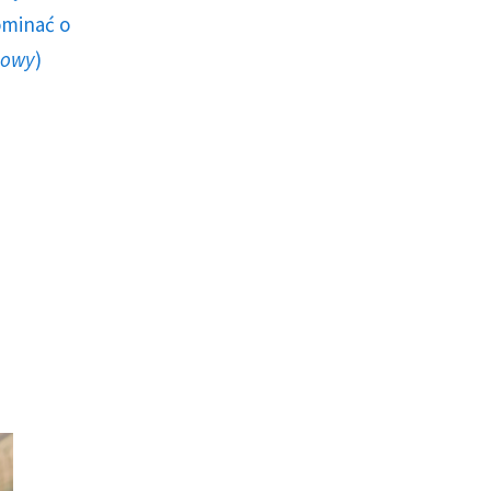
ominać o
howy
)