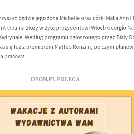
yszyć będzie jego żona Michelle oraz córki Malia Ann i 
nt Obama złoży wizytę prezydentowi Włoch Georgio Na
a Kwirynale. Według programu ogłoszonego przez Biały 
a się też z premierem Matteo Renzim, po czym planowa
a prasowa.
DEON.PL POLECA