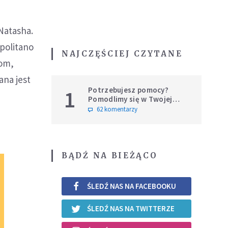
Natasha.
politano
NAJCZĘŚCIEJ CZYTANE
Dom,
na jest
Potrzebujesz pomocy?
1
Pomodlimy się w Twojej
intencji
62 komentarzy
BĄDŹ NA BIEŻĄCO
ŚLEDŹ NAS NA FACEBOOKU
ŚLEDŹ NAS NA TWITTERZE