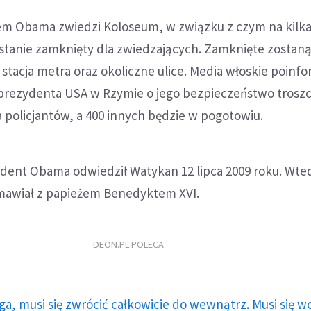
m Obama zwiedzi Koloseum, w związku z czym na kilka
stanie zamknięty dla zwiedzających. Zamknięte zostaną
stacja metra oraz okoliczne ulice. Media włoskie poinf
 prezydenta USA w Rzymie o jego bezpieczeństwo troszc
a policjantów, a 400 innych będzie w pogotowiu.
ydent Obama odwiedził Watykan 12 lipca 2009 roku. Wte
zmawiał z papieżem Benedyktem XVI.
DEON.PL POLECA
ga, musi się zwrócić całkowicie do wewnątrz. Musi się w