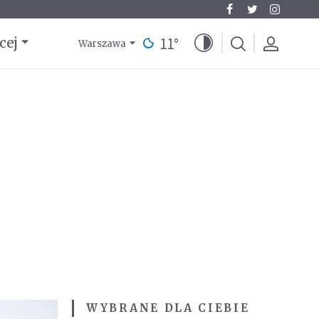
11
°
cej
Warszawa
WYBRANE DLA CIEBIE