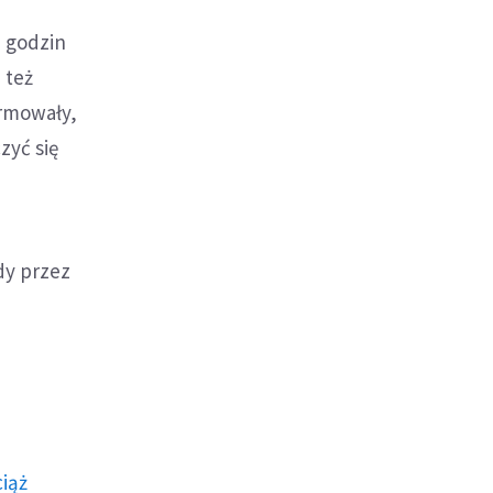
 godzin
 też
ormowały,
zyć się
dy przez
ciąż