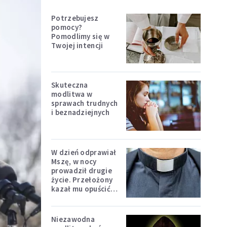
Potrzebujesz
pomocy?
Pomodlimy się w
Twojej intencji
Skuteczna
modlitwa w
sprawach trudnych
i beznadziejnych
W dzień odprawiał
Mszę, w nocy
prowadził drugie
życie. Przełożony
kazał mu opuścić
zakon
Niezawodna