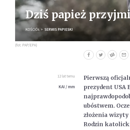
Dziś papież przyjm
KOŚCIÓŁ
SERWIS PAPIESKI
(fot. PAP/EPA)
12 lat temu
Pierwszą oficja
prezydent USA
KAI / mm
najprawdopodobn
ubóstwem. Oczek
złożenia wizyt
Rodzin katolicki