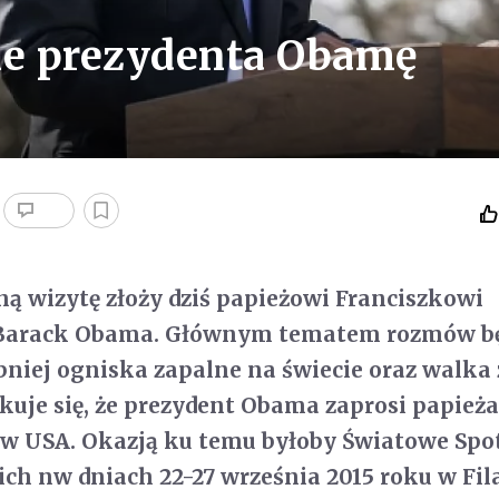
ie prezydenta Obamę
lną wizytę złoży dziś papieżowi Franciszkowi
 Barack Obama. Głównym tematem rozmów b
iej ogniska zapalne na świecie oraz walka 
uje się, że prezydent Obama zaprosi papieża
y w USA. Okazją ku temu byłoby Światowe Spo
ch nw dniach 22-27 września 2015 roku w Fila