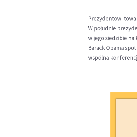
Prezydentowi towarz
W południe prezyde
w jego siedzibie n
Barack Obama spotk
wspólna konferencj