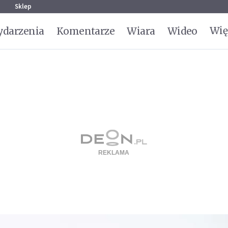
g
Sklep
Wię
darzenia
Komentarze
Wiara
Wideo