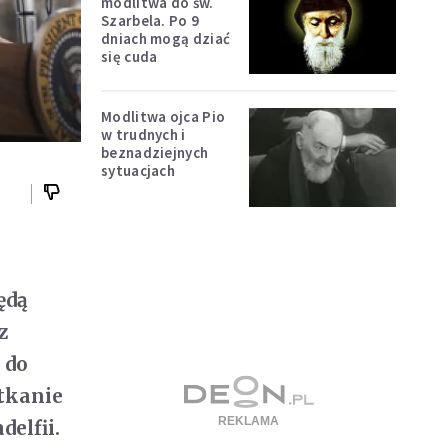
modlitwa do św.
Szarbela. Po 9
dniach mogą dziać
się cuda
Modlitwa ojca Pio
w trudnych i
beznadziejnych
sytuacjach
ędą
z
 do
tkanie
delfii.