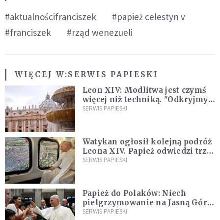
#aktualnościfranciszek
#papież celestyn v
#franciszek
#rząd wenezueli
WIĘCEJ W:
SERWIS PAPIESKI
Leon XIV: Modlitwa jest czymś
więcej niż techniką. "Odkryjmy
ją na nowo"
SERWIS PAPIESKI
Watykan ogłosił kolejną podróż
Leona XIV. Papież odwiedzi trzy
kraje Ameryki Południowej
SERWIS PAPIESKI
Papież do Polaków: Niech
pielgrzymowanie na Jasną Górę
umocni wiarę i nadzieję
SERWIS PAPIESKI