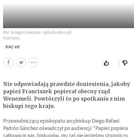
(fot. Grzegorz Gałązka / galazka.deon.pl)
9 lat temu
KAI/ ed
Nie odpowiadają prawdzie doniesienia, jakoby
papież Franciszek popierał obecny rząd
Wenezueli. Powtórzyli to po spotkaniu z nim
biskupi tego kraju.
Przewodniczący episkopatu arcybiskup Diego Rafael
Padrón Sánchez oświadczył po audiencji: "Papież popiera
całkowicie nas, biskupów, my zaś nie jesteśmy stronniczy,