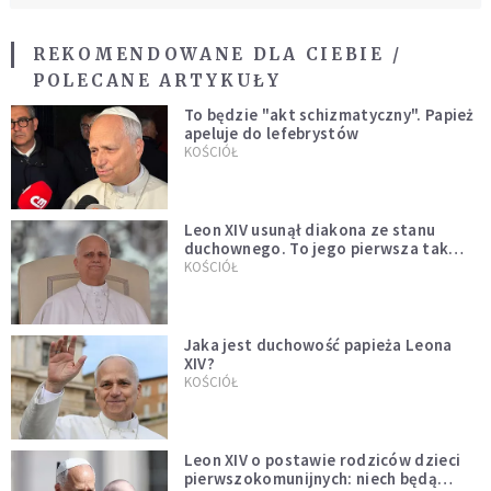
REKOMENDOWANE DLA CIEBIE /
POLECANE ARTYKUŁY
To będzie "akt schizmatyczny". Papież
apeluje do lefebrystów
KOŚCIÓŁ
Leon XIV usunął diakona ze stanu
duchownego. To jego pierwsza tak
bezprecedensowa decyzja
KOŚCIÓŁ
Jaka jest duchowość papieża Leona
XIV?
KOŚCIÓŁ
Leon XIV o postawie rodziców dzieci
pierwszokomunijnych: niech będą