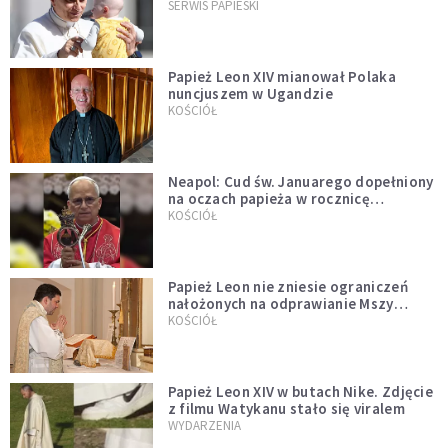
przykładem
SERWIS PAPIESKI
Papież Leon XIV mianował Polaka
nuncjuszem w Ugandzie
KOŚCIÓŁ
Neapol: Cud św. Januarego dopełniony
na oczach papieża w rocznicę
pontyfikatu!
KOŚCIÓŁ
Papież Leon nie zniesie ograniczeń
nałożonych na odprawianie Mszy
trydenckiej. „Traditionis custodes”
KOŚCIÓŁ
zostaje w mocy
Papież Leon XIV w butach Nike. Zdjęcie
z filmu Watykanu stało się viralem
WYDARZENIA