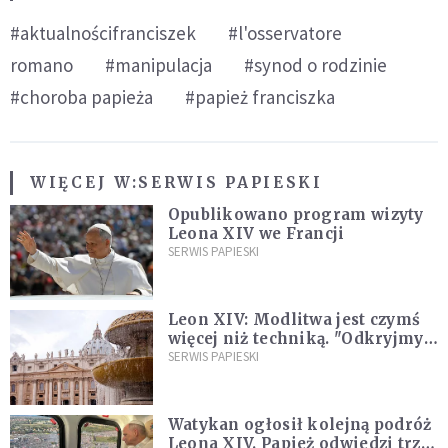
#aktualnościfranciszek
#l'osservatore
romano
#manipulacja
#synod o rodzinie
#choroba papieża
#papież franciszka
WIĘCEJ W:
SERWIS PAPIESKI
Opublikowano program wizyty
Leona XIV we Francji
SERWIS PAPIESKI
Leon XIV: Modlitwa jest czymś
więcej niż techniką. "Odkryjmy
ją na nowo"
SERWIS PAPIESKI
Watykan ogłosił kolejną podróż
Leona XIV. Papież odwiedzi trzy