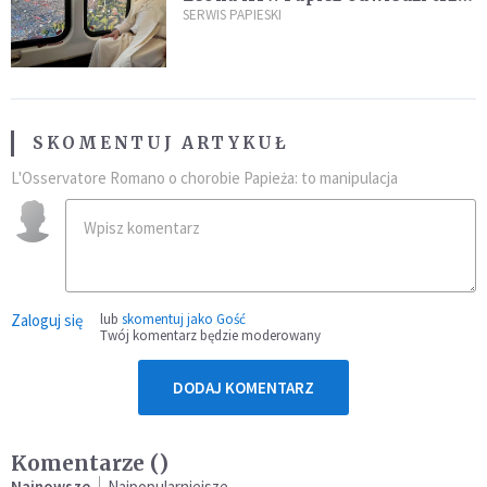
kraje Ameryki Południowej
SERWIS PAPIESKI
SKOMENTUJ ARTYKUŁ
L'Osservatore Romano o chorobie Papieża: to manipulacja
Zaloguj się
lub
skomentuj jako Gość
Twój komentarz będzie moderowany
DODAJ KOMENTARZ
Komentarze (
)
Najnowsze
Najpopularniejsze