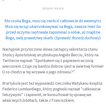
DEON.PL POLECA
Kto szuka Boga, musi się zwrócić całkowicie do wewnątrz.
Musi się wciąż ukierunkowywać na Boga, zawsze mieć Go
przed oczyma i wytrwale zapominać o sobie, aż znajdzie
Boga, swój prawdziwy skarb. (Sprawdź:
Rozwój duchowy
)
Następnie przytoczono słowa zastępcy sekretarza stanu
Stolicy Apostolskiej arcybiskupa Angelo Becciu, który na
Twitterze napisał: "Spotkałem się z papieżem wczoraj
wieczorem. Czuje się bardzo dobrze i jest w świetnej formie!
O co chodzi w tej wrzawie o jego zdrowiu?".
W artykule jest też wypowiedź rzecznika Watykanu księdza
Federico Lombardiego, który pogłoski nazwał "całkowicie
fałszywymi" i zapewnił, że konsultował tę sprawę we
właściwych źródłach, także z Franciszkiem.