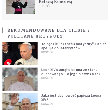
Relacją Końcową
KOŚCIÓŁ
REKOMENDOWANE DLA CIEBIE /
POLECANE ARTYKUŁY
To będzie "akt schizmatyczny". Papież
apeluje do lefebrystów
KOŚCIÓŁ
Leon XIV usunął diakona ze stanu
duchownego. To jego pierwsza tak
bezprecedensowa decyzja
KOŚCIÓŁ
Jaka jest duchowość papieża Leona
XIV?
KOŚCIÓŁ