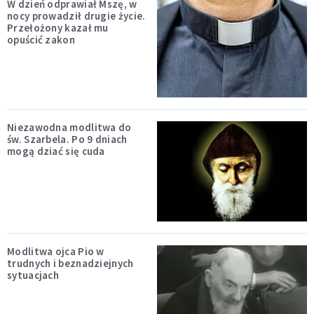
W dzień odprawiał Mszę, w
nocy prowadził drugie życie.
Przełożony kazał mu
opuścić zakon
Niezawodna modlitwa do
św. Szarbela. Po 9 dniach
mogą dziać się cuda
Modlitwa ojca Pio w
trudnych i beznadziejnych
sytuacjach