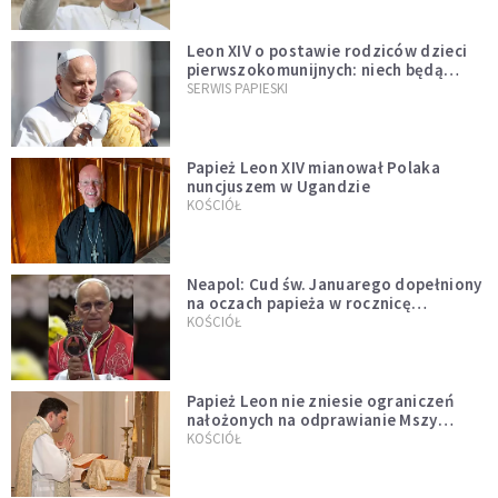
Leon XIV o postawie rodziców dzieci
pierwszokomunijnych: niech będą
przykładem
SERWIS PAPIESKI
Papież Leon XIV mianował Polaka
nuncjuszem w Ugandzie
KOŚCIÓŁ
Neapol: Cud św. Januarego dopełniony
na oczach papieża w rocznicę
pontyfikatu!
KOŚCIÓŁ
Papież Leon nie zniesie ograniczeń
nałożonych na odprawianie Mszy
trydenckiej. „Traditionis custodes”
KOŚCIÓŁ
zostaje w mocy