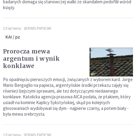
badanych domaga się stanowczej walki ze skandalem pedofilii wśród
księży.
13 lat temu
SERWIS PAPIESKI
KAI / pz
Prorocza mewa
argentum i wynik
konklawe
Po opadnięciu pierwszych emocji, związanych z wyborem kard. Jorge
Mario Bergoglio na papieża, argentyńskie środki przekazu zajęły się
również lżejszymi sprawami, ale też dotyczącymi niedawnego
konklawe. Katolicka agencja prasowa AICA podała, że ptakiem, który
usiadł na kominie Kaplicy Sykstyńskiej, skąd po kolejnych
głosowaniach wydobywał się dym - najpierw czarny, a potem biały -
była mewa srebrzysta.
13 lat temu
SERWIS PAPIESKI