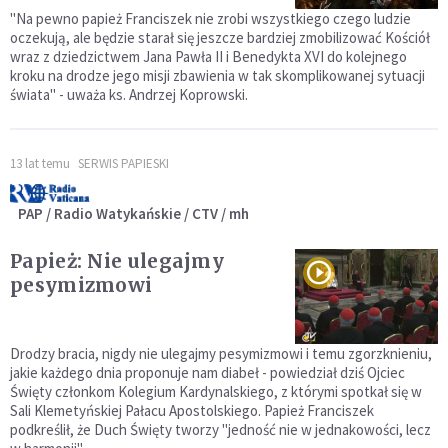
"Na pewno papież Franciszek nie zrobi wszystkiego czego ludzie
oczekują, ale będzie starał się jeszcze bardziej zmobilizować Kościół
wraz z dziedzictwem Jana Pawła II i Benedykta XVI do kolejnego
kroku na drodze jego misji zbawienia w tak skomplikowanej sytuacji
świata" - uważa ks. Andrzej Koprowski.
13 lat temu
SERWIS PAPIESKI
PAP / Radio Watykańskie / CTV / mh
Papież: Nie ulegajmy
pesymizmowi
Drodzy bracia, nigdy nie ulegajmy pesymizmowi i temu zgorzknieniu,
jakie każdego dnia proponuje nam diabeł - powiedział dziś Ojciec
Święty członkom Kolegium Kardynalskiego, z którymi spotkał się w
Sali Klemetyńskiej Pałacu Apostolskiego. Papież Franciszek
podkreślił, że Duch Święty tworzy "jedność nie w jednakowości, lecz