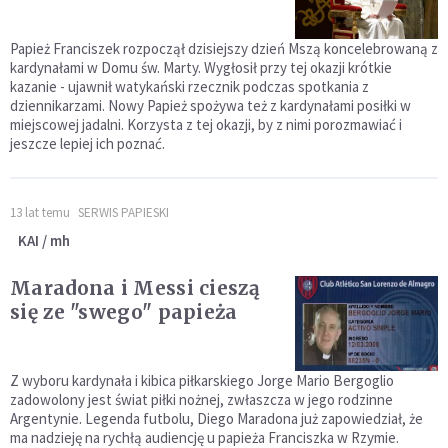
Papież Franciszek rozpoczął dzisiejszy dzień Mszą koncelebrowaną z
kardynałami w Domu św. Marty. Wygłosił przy tej okazji krótkie
kazanie - ujawnił watykański rzecznik podczas spotkania z
dziennikarzami. Nowy Papież spożywa też z kardynałami posiłki w
miejscowej jadalni. Korzysta z tej okazji, by z nimi porozmawiać i
jeszcze lepiej ich poznać.
13 lat temu
SERWIS PAPIESKI
KAI / mh
Maradona i Messi cieszą
się ze "swego" papieża
Z wyboru kardynała i kibica piłkarskiego Jorge Mario Bergoglio
zadowolony jest świat piłki nożnej, zwłaszcza w jego rodzinne
Argentynie. Legenda futbolu, Diego Maradona już zapowiedział, że
ma nadzieję na rychłą audiencję u papieża Franciszka w Rzymie.