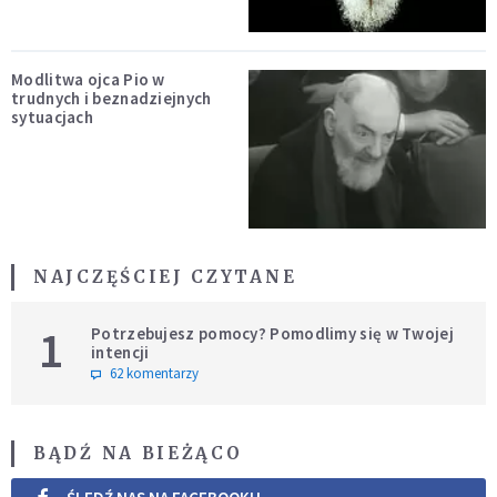
Modlitwa ojca Pio w
trudnych i beznadziejnych
sytuacjach
NAJCZĘŚCIEJ CZYTANE
1
Potrzebujesz pomocy? Pomodlimy się w Twojej
intencji
62 komentarzy
BĄDŹ NA BIEŻĄCO