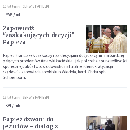
13 lat temu
SERWIS PAPIESKI
PAP / mh
Zapowiedź
"zaskakujących decyzji"
Papieża
Papież Franciszek zaskoczy nas decyzjami dotyczącymi "najbardziej
palących problemów Ameryki Łacińskiej, jak potrzeba sprawiedliwości
społecznej, ubóstwo, środowisko naturalne i demokratyzacja
rządów" - zapowiada arcybiskup Wiednia, kard. Christoph
Schoenborn.
13 lat temu
SERWIS PAPIESKI
KAI / mh
Papież dzwoni do
jezuitów - dialog z