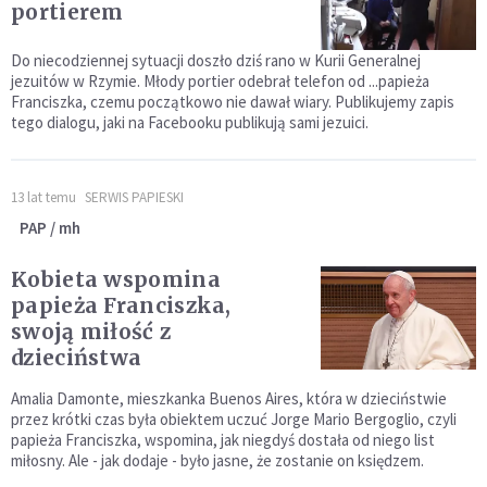
portierem
Do niecodziennej sytuacji doszło dziś rano w Kurii Generalnej
jezuitów w Rzymie. Młody portier odebrał telefon od ...papieża
Franciszka, czemu początkowo nie dawał wiary. Publikujemy zapis
tego dialogu, jaki na Facebooku publikują sami jezuici.
13 lat temu
SERWIS PAPIESKI
PAP / mh
Kobieta wspomina
papieża Franciszka,
swoją miłość z
dzieciństwa
Amalia Damonte, mieszkanka Buenos Aires, która w dzieciństwie
przez krótki czas była obiektem uczuć Jorge Mario Bergoglio, czyli
papieża Franciszka, wspomina, jak niegdyś dostała od niego list
miłosny. Ale - jak dodaje - było jasne, że zostanie on księdzem.