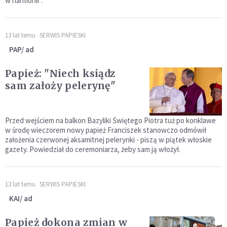
w harmonii".
13 lat temu
SERWIS PAPIESKI
PAP/ ad
Papież: "Niech ksiądz
sam założy pelerynę"
Przed wejściem na balkon Bazyliki Świętego Piotra tuż po konklawe
w środę wieczorem nowy papież Franciszek stanowczo odmówił
założenia czerwonej aksamitnej pelerynki - piszą w piątek włoskie
gazety. Powiedział do ceremoniarza, żeby sam ją włożył.
13 lat temu
SERWIS PAPIESKI
KAI/ ad
Papież dokona zmian w