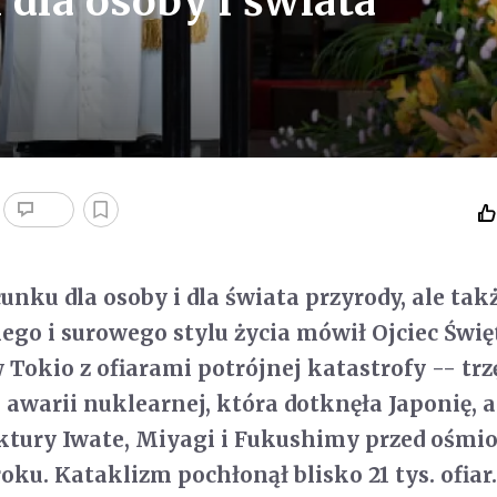
dla osoby i świata
unku dla osoby i dla świata przyrody, ale tak
go i surowego stylu życia mówił Ojciec Świę
 Tokio z ofiarami potrójnej katastrofy -- trz
 awarii nuklearnej, która dotknęła Japonię, a
ktury Iwate, Miyagi i Fukushimy przed ośmi
roku. Kataklizm pochłonął blisko 21 tys. ofiar