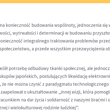
 na konieczność budowania wspólnoty, jednoczenia się 
liwości, wytrwałości i determinacji w budowaniu przyszło
 konieczność integralnego traktowania problemów przed
e społeczeństwo, a przede wszystkim przezwyciężenia ob
eślił potrzebę odbudowy tkanki społecznej, ale jednoc
iskupów japońskich, postulujących likwidację elektrown
, że nie można czynić z paradygmatu technologicznego
 zaapelował o ukształtowanie „innej wizji, która pomog
zacunkiem na dar życia i solidarność z naszymi braćmi i 
nej i wielokulturowej rodzinie ludzkiej”.