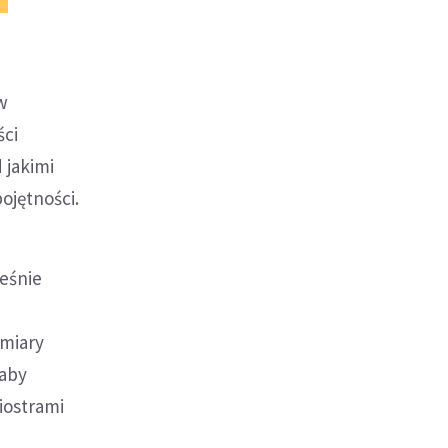
w
ści
 jakimi
ojętności.
ześnie
i
 miary
łaby
siostrami