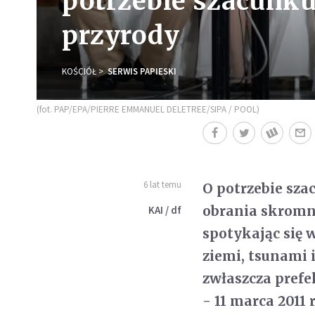
potrzebie szacunku 
przyrody
KOŚCIÓŁ
SERWIS PAPIESKI
(fot. PAP/EPA/PIERRE EMMANUEL DELETREE/SIPA / POOL)
6 lat temu
O potrzebie szac
obrania skromne
KAI / df
spotykając się w
ziemi, tsunami i
zwłaszcza prefe
- 11 marca 2011 