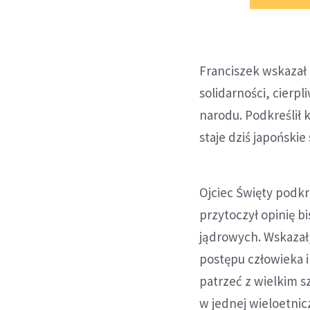
Franciszek wskazał
solidarności, cierp
narodu. Podkreślił
staje dziś japoński
Ojciec Święty podkr
przytoczył opinię b
jądrowych. Wskazał
postępu człowieka i
patrzeć z wielkim s
w jednej wieloetnicz