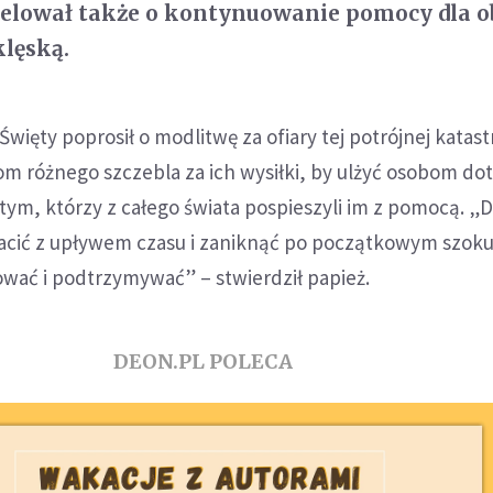
pelował także o kontynuowanie pomocy dla 
klęską.
więty poprosił o modlitwę za ofiary tej potrójnej katast
m różnego szczebla za ich wysiłki, by ulżyć osobom do
tym, którzy z całego świata pospieszyli im z pomocą. „D
racić z upływem czasu i zaniknąć po początkowym szoku
wać i podtrzymywać” – stwierdził papież.
DEON.PL POLECA