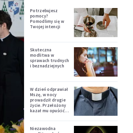
Potrzebujesz
pomocy?
Pomodlimy się w
Twojej intencji
Skuteczna
modlitwa w
sprawach trudnych
i beznadziejnych
W dzień odprawiał
Mszę, w nocy
prowadził drugie
życie. Przełożony
kazał mu opuścić
zakon
Niezawodna