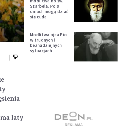
modlitwa do św.
Szarbela. Po 9
dniach mogą dziać
się cuda
Modlitwa ojca Pio
w trudnych i
beznadziejnych
sytuacjach
że
ty
ęsienia
oma laty
.