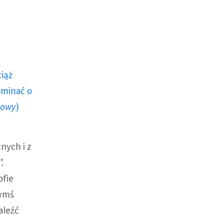
ciąż
ominać o
howy
)
nych i z
.
ofie
zymś
aleźć