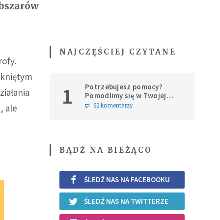
obszarów
NAJCZĘŚCIEJ CZYTANE
rofy.
tkniętym
Potrzebujesz pomocy?
1
ziałania
Pomodlimy się w Twojej
intencji
62 komentarzy
, ale
BĄDŹ NA BIEŻĄCO
ŚLEDŹ NAS NA FACEBOOKU
ŚLEDŹ NAS NA TWITTERZE