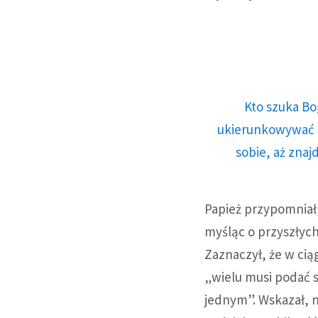
Kto szuka Bo
ukierunkowywać n
sobie, aż znaj
Papież przypomniał,
myśląc o przyszłych
Zaznaczył, że w cią
„wielu musi podać s
jednym”. Wskazał, n