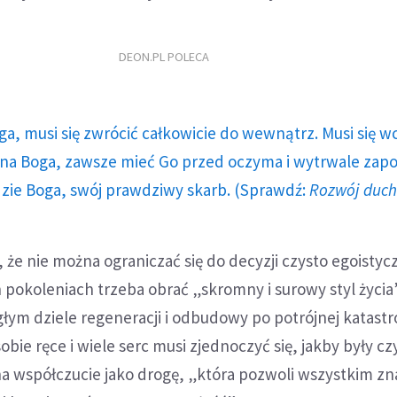
DEON.PL POLECA
ga, musi się zwrócić całkowicie do wewnątrz. Musi się w
a Boga, zawsze mieć Go przed oczyma i wytrwale zap
dzie Boga, swój prawdziwy skarb. (Sprawdź:
Rozwój duc
 że nie można ograniczać się do decyzji czysto egoistycz
 pokoleniach trzeba obrać „skromny i surowy styl życia”
głym dziele regeneracji i odbudowy po potrójnej katastr
obie ręce i wiele serc musi zjednoczyć się, jakby były c
a współczucie jako drogę, „która pozwoli wszystkim zn