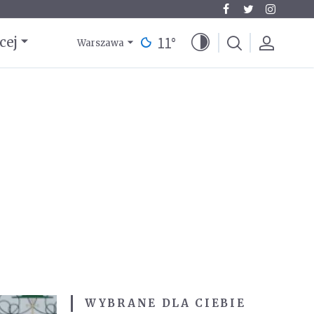
11
°
cej
Warszawa
WYBRANE DLA CIEBIE