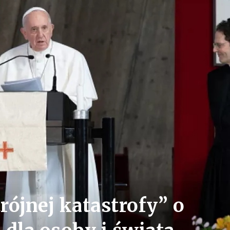
rójnej katastrofy” o