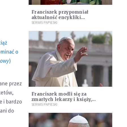
Franciszek przypomniał
aktualność encykliki
Evangelium vitae
SERWIS PAPIESKI
ciąż
ominać o
howy
)
wane przez
ketów,
Franciszek modli się za
zmarłych lekarzy i księży,
e i bardzo
pomagających chorym na
SERWIS PAPIESKI
wani do
koronaawirusa