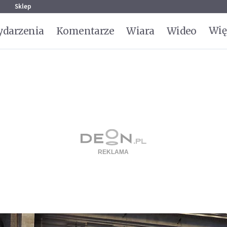
g
Sklep
Wię
darzenia
Komentarze
Wiara
Wideo