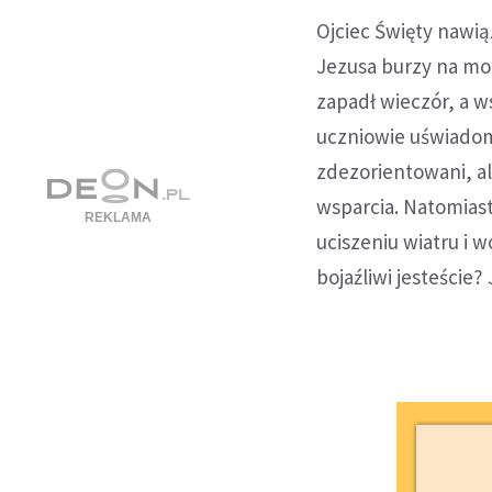
Ojciec Święty nawi
Jezusa burzy na morz
zapadł wieczór, a ws
uczniowie uświadomi
zdezorientowani, a
wsparcia. Natomiast
uciszeniu wiatru i 
bojaźliwi jesteście?