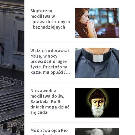
Skuteczna
modlitwa w
sprawach trudnych
i beznadziejnych
W dzień odprawiał
Mszę, w nocy
prowadził drugie
życie. Przełożony
kazał mu opuścić
zakon
Niezawodna
modlitwa do św.
Szarbela. Po 9
dniach mogą dziać
się cuda
Modlitwa ojca Pio