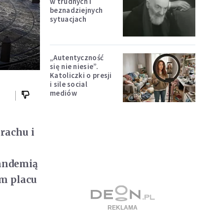
w trudnych i
beznadziejnych
sytuacjach
„Autentyczność
się nie niesie”.
Katoliczki o presji
i sile social
mediów
rachu i
pandemią
ym placu