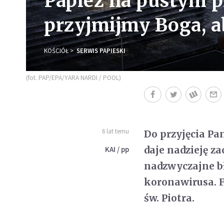
Papież na pustym pl
przyjmijmy Boga, a
KOŚCIÓŁ
SERWIS PAPIESKI
(fot. PAP/EPA/YARA NARDI / POOL)
6 lat temu
Do przyjęcia Pa
daje nadzieję za
KAI / pp
nadzwyczajne bł
koronawirusa. 
św. Piotra.