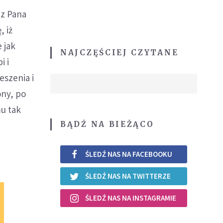
ez Pana
, iż
 jak
NAJCZĘŚCIEJ CZYTANE
i i
szenia i
ony, po
mu tak
BĄDŹ NA BIEŻĄCO
ŚLEDŹ NAS NA FACEBOOKU
ŚLEDŹ NAS NA TWITTERZE
ŚLEDŹ NAS NA INSTAGRAMIE