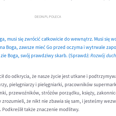
DEON.PL POLECA
ga, musi się zwrócić całkowicie do wewnątrz. Musi się w
a Boga, zawsze mieć Go przed oczyma i wytrwale zap
dzie Boga, swój prawdziwy skarb. (Sprawdź:
Rozwój duc
cił do odkrycia, że nasze życie jest utkane i podtrzymy
arzy, pielęgniarzy i pielęgniarki, pracowników supermar
nki, przewoźników, stróżów porządku, księży, zakonnic
y zrozumieli, że nikt nie zbawia się sam, i jesteśmy wez
 Podkreślił także znaczenie modlitwy.