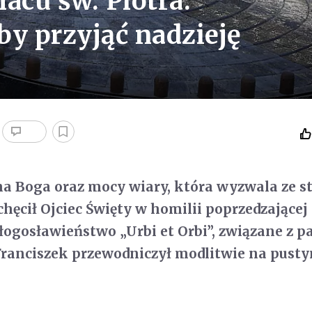
acu św. Piotra:
by przyjąć nadzieję
na Boga oraz mocy wiary, która wyzwala ze st
chęcił Ojciec Święty w homilii poprzedzającej
ogosławieństwo „Urbi et Orbi”, związane z 
Franciszek przewodniczył modlitwie na pust