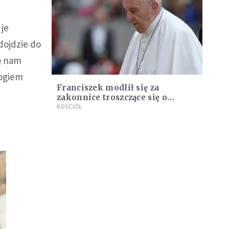
 je
dojdzie do
ię nam
Bogiem
Franciszek modlił się za
zakonnice troszczące się o
chorych
KOŚCIÓŁ