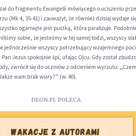
ązał do fragmentu Ewangelii mówiącego o uciszeniu prz
u (Mk 4, 35-41) i zauważył, że również dzisiaj wydaje się
zystko ogarnięte jest pustką, która paraliżuje. Podobnie
liśmy sobie, że jesteśmy w tej samej łodzi, wszyscy słab
le jednocześnie wszyscy potrzebujący wzajemnego pocie
 Pan Jezus spokojnie śpi, ufając Ojcu. Gdy został zbudz
wody, zwrócił się do uczniów z odcieniem wyrzutu: „Cze
 Jakże wam brak wiary?” (w. 40).
DEON.PL POLECA