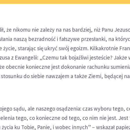
ił, że nikomu nie zależy na nas bardziej, niż Panu Jezus
łania naszą bezradność i fałszywe przesłanki, na który
życie, starając się ukryć swój egoizm. Kilkakrotnie Fra
zusa z Ewangelii: „Czemu tak bojaźliwi jesteście? Jakż
 że obecnie konieczne jest dokonanie rachunku sumieni
, stosunku do siebie nawzajem a także Ziemi, będącej n
ojego sądu, ale naszego osądzenia: czas wyboru tego, co 
elenia tego, co konieczne od tego, co nim nie jest. Jest 
 życia ku Tobie, Panie, i wobec innych” – wskazał papie