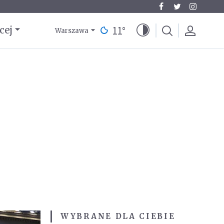
11
°
cej
Warszawa
WYBRANE DLA CIEBIE