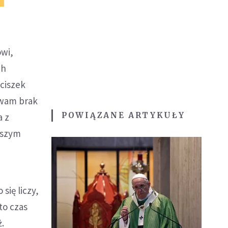
owi,
ch
nciszek
e wam brak
POWIĄZANE ARTYKUŁY
a z
aszym
się liczy,
to czas
ż.