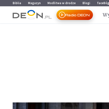
Przejdź do menu głównego
Przejdź do treści
Biblia
Magazyn
Modlitwa w drodze
Blogi
faceBó
Wy
Radio DEON