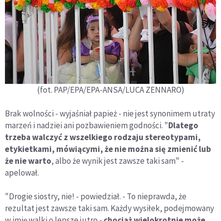
(fot. PAP/EPA/EPA-ANSA/LUCA ZENNARO)
Brak wolności - wyjaśniał papież - nie jest synonimem utraty
marzeń i nadziei ani pozbawieniem godności. "
Dlatego
trzeba walczyć z wszelkiego rodzaju stereotypami,
etykietkami, mówiącymi, że nie można się zmienić lub
że nie warto
, albo że wynik jest zawsze taki sam" -
apelował.
"Drogie siostry, nie! - powiedział. - To nieprawda, że
rezultat jest zawsze taki sam. Każdy wysiłek, podejmowany
w imię walki o lepsze jutro -
chociaż wielokrotnie może