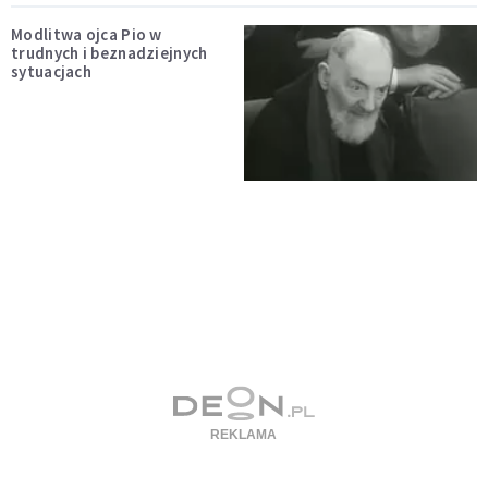
Modlitwa ojca Pio w
trudnych i beznadziejnych
sytuacjach