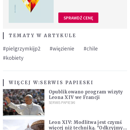
SPRAWDŹ CENĘ
TEMATY W ARTYKULE
#pielgrzymkijp2
#więzienie
#chile
#kobiety
WIĘCEJ W:
SERWIS PAPIESKI
Opublikowano program wizyty
Leona XIV we Francji
SERWIS PAPIESKI
Leon XIV: Modlitwa jest czymś
więcej niż techniką. "Odkryjmy