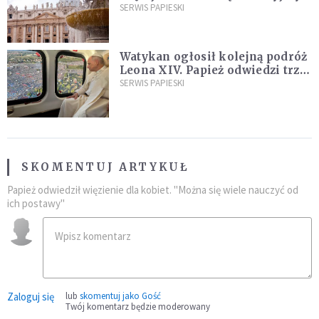
ją na nowo"
SERWIS PAPIESKI
Watykan ogłosił kolejną podróż
Leona XIV. Papież odwiedzi trzy
kraje Ameryki Południowej
SERWIS PAPIESKI
SKOMENTUJ ARTYKUŁ
Papież odwiedził więzienie dla kobiet. "Można się wiele nauczyć od
ich postawy"
Zaloguj się
lub
skomentuj jako Gość
Twój komentarz będzie moderowany