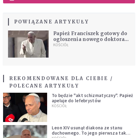
POWIĄZANE ARTYKUŁY
Papież Franciszek gotowy do
ogłoszenia nowego doktora
Kościoła. Stawia jednak
KOŚCIÓŁ
warunki
REKOMENDOWANE DLA CIEBIE /
POLECANE ARTYKUŁY
To będzie "akt schizmatyczny". Papież
apeluje do lefebrystów
KOŚCIÓŁ
Leon XIV usunął diakona ze stanu
duchownego. To jego pierwsza tak