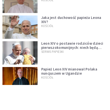
bezprecedensowa decyzja
KOŚCIÓŁ
Jaka jest duchowość papieża Leona
XIV?
KOŚCIÓŁ
Leon XIV o postawie rodziców dzieci
pierwszokomunijnych: niech będą
przykładem
SERWIS PAPIESKI
Papież Leon XIV mianował Polaka
nuncjuszem w Ugandzie
KOŚCIÓŁ
Neapol: Cud św. Januarego dopełniony
na oczach papieża w rocznicę
pontyfikatu!
KOŚCIÓŁ