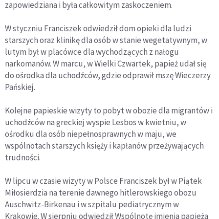
zapowiedziana i była całkowitym zaskoczeniem.
W styczniu Franciszek odwiedził dom opieki dla ludzi
starszych oraz klinikę dla osób w stanie wegetatywnym, w
lutym był w placówce dla wychodzących z nałogu
narkomanów. W marcu, w Wielki Czwartek, papież udał się
do ośrodka dla uchodźców, gdzie odprawił mszę Wieczerzy
Pańskiej.
Kolejne papieskie wizyty to pobyt w obozie dla migrantów i
uchodźców na greckiej wyspie Lesbos w kwietniu, w
ośrodku dla osób niepełnosprawnych w maju, we
wspólnotach starszych księży i kapłanów przeżywających
trudności.
W lipcu w czasie wizyty w Polsce Franciszek był w Piątek
Miłosierdzia na terenie dawnego hitlerowskiego obozu
Auschwitz-Birkenau i w szpitalu pediatrycznym w
Krakowie. W sierpniu odwiedził Wspólnotę imienia papieża