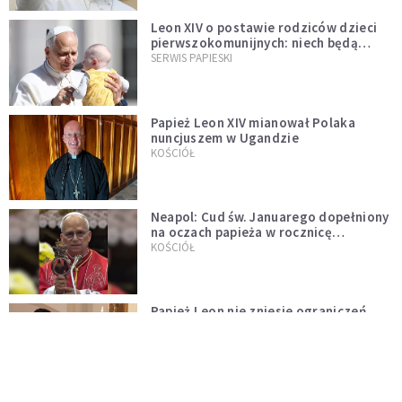
Leon XIV o postawie rodziców dzieci
pierwszokomunijnych: niech będą
przykładem
SERWIS PAPIESKI
Papież Leon XIV mianował Polaka
nuncjuszem w Ugandzie
KOŚCIÓŁ
Neapol: Cud św. Januarego dopełniony
na oczach papieża w rocznicę
pontyfikatu!
KOŚCIÓŁ
Papież Leon nie zniesie ograniczeń
nałożonych na odprawianie Mszy
trydenckiej. „Traditionis custodes”
KOŚCIÓŁ
zostaje w mocy