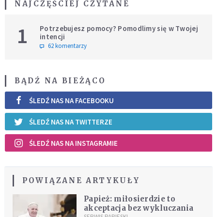
NAJCZĘŚCIEJ CZYTANE
1
Potrzebujesz pomocy? Pomodlimy się w Twojej
intencji
62 komentarzy
BĄDŹ NA BIEŻĄCO
ŚLEDŹ NAS NA FACEBOOKU
ŚLEDŹ NAS NA TWITTERZE
ŚLEDŹ NAS NA INSTAGRAMIE
POWIĄZANE ARTYKUŁY
Papież: miłosierdzie to
akceptacja bez wykluczania
SERWIS PAPIESKI