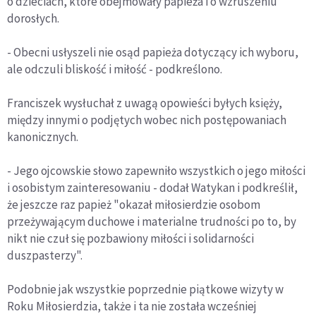
o dzieciach, które obejmowały papieża i o wzruszeniu
dorosłych.
- Obecni usłyszeli nie osąd papieża dotyczący ich wyboru,
ale odczuli bliskość i miłość - podkreślono.
Franciszek wysłuchał z uwagą opowieści byłych księży,
między innymi o podjętych wobec nich postępowaniach
kanonicznych.
- Jego ojcowskie słowo zapewniło wszystkich o jego miłości
i osobistym zainteresowaniu - dodał Watykan i podkreślił,
że jeszcze raz papież "okazał miłosierdzie osobom
przeżywającym duchowe i materialne trudności po to, by
nikt nie czuł się pozbawiony miłości i solidarności
duszpasterzy".
Podobnie jak wszystkie poprzednie piątkowe wizyty w
Roku Miłosierdzia, także i ta nie została wcześniej