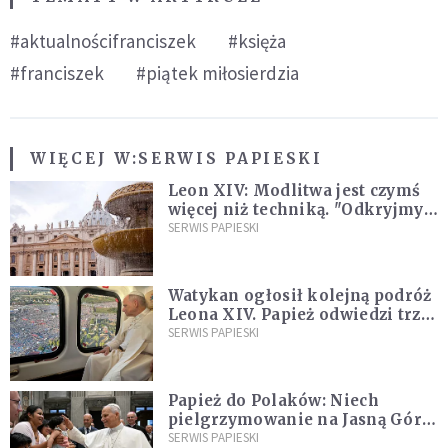
#aktualnościfranciszek
#księża
#franciszek
#piątek miłosierdzia
WIĘCEJ W:
SERWIS PAPIESKI
Leon XIV: Modlitwa jest czymś
więcej niż techniką. "Odkryjmy
ją na nowo"
SERWIS PAPIESKI
Watykan ogłosił kolejną podróż
Leona XIV. Papież odwiedzi trzy
kraje Ameryki Południowej
SERWIS PAPIESKI
Papież do Polaków: Niech
pielgrzymowanie na Jasną Górę
umocni wiarę i nadzieję
SERWIS PAPIESKI