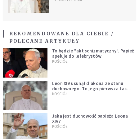
REKOMENDOWANE DLA CIEBIE /
POLECANE ARTYKUŁY
To będzie "akt schizmatyczny". Papież
apeluje do lefebrystów
KOŚCIÓŁ
Leon XIV usunął diakona ze stanu
duchownego. To jego pierwsza tak
bezprecedensowa decyzja
KOŚCIÓŁ
Jaka jest duchowość papieża Leona
XIV?
KOŚCIÓŁ