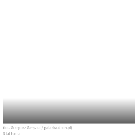
(fot. Grzegorz Gałązka / galazka.deon.pl)
9 lat temu