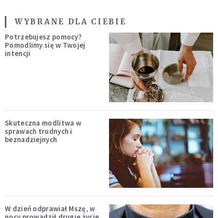
WYBRANE DLA CIEBIE
Potrzebujesz pomocy?
Pomodlimy się w Twojej
intencji
Skuteczna modlitwa w
sprawach trudnych i
beznadziejnych
W dzień odprawiał Mszę, w
nocy prowadził drugie życie.