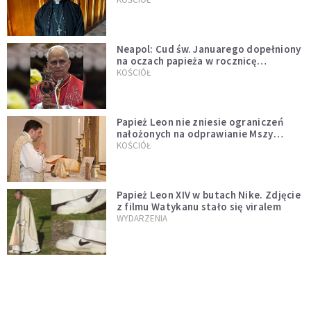
Neapol: Cud św. Januarego dopełniony
na oczach papieża w rocznicę
pontyfikatu!
KOŚCIÓŁ
Papież Leon nie zniesie ograniczeń
nałożonych na odprawianie Mszy
trydenckiej. „Traditionis custodes”
KOŚCIÓŁ
zostaje w mocy
Papież Leon XIV w butach Nike. Zdjęcie
z filmu Watykanu stało się viralem
WYDARZENIA