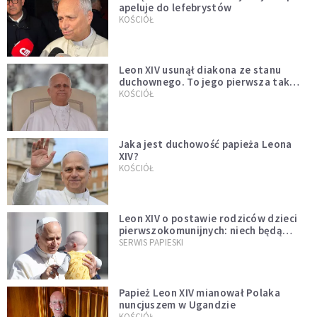
apeluje do lefebrystów
KOŚCIÓŁ
Leon XIV usunął diakona ze stanu
duchownego. To jego pierwsza tak
bezprecedensowa decyzja
KOŚCIÓŁ
Jaka jest duchowość papieża Leona
XIV?
KOŚCIÓŁ
Leon XIV o postawie rodziców dzieci
pierwszokomunijnych: niech będą
przykładem
SERWIS PAPIESKI
Papież Leon XIV mianował Polaka
nuncjuszem w Ugandzie
KOŚCIÓŁ