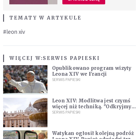
TEMATY W ARTYKULE
#leon xiv
WIĘCEJ W:
SERWIS PAPIESKI
Opublikowano program wizyty
Leona XIV we Francji
SERWIS PAPIESKI
Leon XIV: Modlitwa jest czymś
więcej niż techniką. "Odkryjmy
ją na nowo"
SERWIS PAPIESKI
Watykan ogłosił kolejną podróż