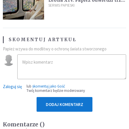
Leona XIV. Papież odwiedzi trzy
kraje Ameryki Południowej
SERWIS PAPIESKI
SKOMENTUJ ARTYKUŁ
Papież wzywa do modlitwy o ochronę świata stworzonego
Zaloguj się
lub
skomentuj jako Gość
Twój komentarz będzie moderowany
DODAJ KOMENTARZ
Komentarze (
)