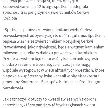
Jak relacjonowała Rossija24, rolę w decyzji o
zapowiedzianym na 12 lutego spotkaniu odegrała
zbieżność tras pielgrzymek zwierzchników Cerkwi i
Kościoła.
- Spotkania papieża ze zwierzchnikami wielu Cerkwi
prawosławnych odbywały się i to dość regularnie. Spotkanie
papieża właśnie ze zwierzchnikiem Rosyjskiej Cerkwi
Prawosławnej, jako największej, będzie ważnym kamieniem
milowym, nie tylko w dialogu prawosławno-katolickim.
Przede wszystkim będzie to ważny kamień milowy, jeśli
chodzi o zademonstrowanie, że chrześcijanie mogą
wspólnie występować w wielu aktualnych kwestiach, które
niepokoją współczesny świat - ocenił w piątek sekretarz
generalny Konferencji Biskupów Katolickich Rosji ks. Igor
Kowalewski.
Jak zaznaczył, dotyczy to kwestii związanych z obroną
chrześcijan, którzy padają w różnych regionach świata