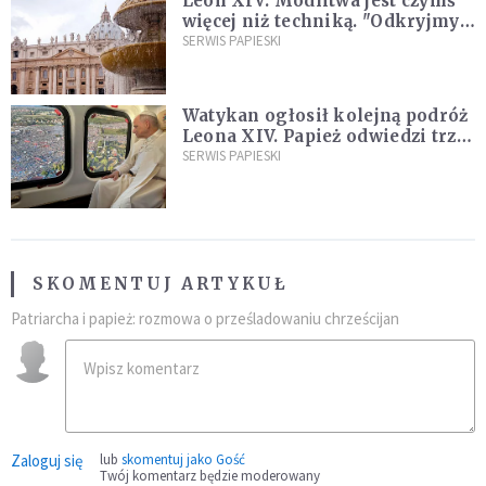
Leon XIV: Modlitwa jest czymś
więcej niż techniką. "Odkryjmy
ją na nowo"
SERWIS PAPIESKI
Watykan ogłosił kolejną podróż
Leona XIV. Papież odwiedzi trzy
kraje Ameryki Południowej
SERWIS PAPIESKI
SKOMENTUJ ARTYKUŁ
Patriarcha i papież: rozmowa o prześladowaniu chrześcijan
Zaloguj się
lub
skomentuj jako Gość
Twój komentarz będzie moderowany