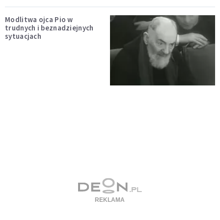
Modlitwa ojca Pio w
trudnych i beznadziejnych
sytuacjach