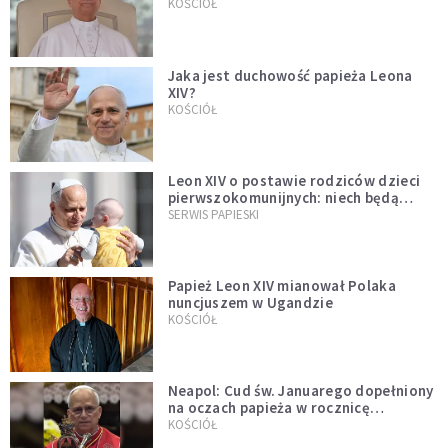
bezprecedensowa decyzja
KOŚCIÓŁ
Jaka jest duchowość papieża Leona
XIV?
KOŚCIÓŁ
Leon XIV o postawie rodziców dzieci
pierwszokomunijnych: niech będą
przykładem
SERWIS PAPIESKI
Papież Leon XIV mianował Polaka
nuncjuszem w Ugandzie
KOŚCIÓŁ
Neapol: Cud św. Januarego dopełniony
na oczach papieża w rocznicę
pontyfikatu!
KOŚCIÓŁ