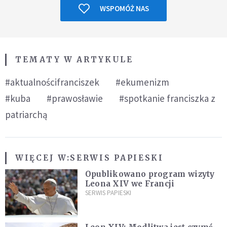
WSPOMÓŻ NAS
TEMATY W ARTYKULE
#aktualnościfranciszek
#ekumenizm
#kuba
#prawosławie
#spotkanie franciszka z
patriarchą
WIĘCEJ W:
SERWIS PAPIESKI
Opublikowano program wizyty
Leona XIV we Francji
SERWIS PAPIESKI