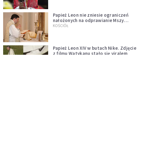
Papież Leon nie zniesie ograniczeń
nałożonych na odprawianie Mszy
trydenckiej. „Traditionis custodes”
KOŚCIÓŁ
zostaje w mocy
Papież Leon XIV w butach Nike. Zdjęcie
z filmu Watykanu stało się viralem
WYDARZENIA