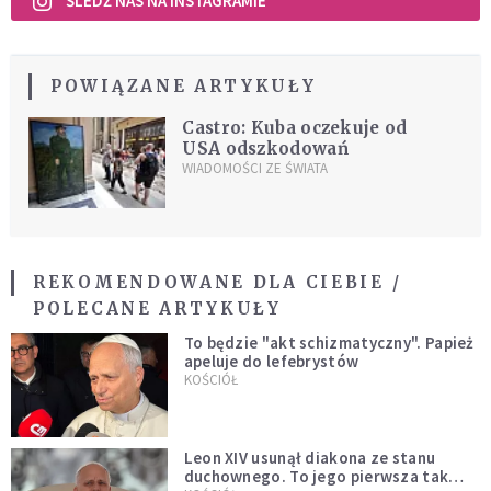
ŚLEDŹ NAS NA INSTAGRAMIE
POWIĄZANE ARTYKUŁY
Castro: Kuba oczekuje od
USA odszkodowań
WIADOMOŚCI ZE ŚWIATA
REKOMENDOWANE DLA CIEBIE /
POLECANE ARTYKUŁY
To będzie "akt schizmatyczny". Papież
apeluje do lefebrystów
KOŚCIÓŁ
Leon XIV usunął diakona ze stanu
duchownego. To jego pierwsza tak