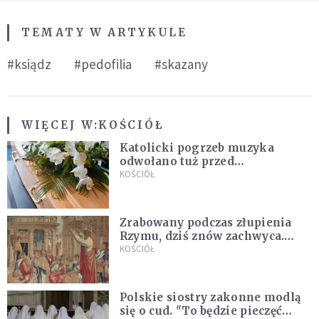
TEMATY W ARTYKULE
#ksiądz
#pedofilia
#skazany
WIĘCEJ W:
KOŚCIÓŁ
Katolicki pogrzeb muzyka
odwołano tuż przed
uroczystością. Powodem była
KOŚCIÓŁ
przynależność do masonerii
Zrabowany podczas złupienia
Rzymu, dziś znów zachwyca.
Wyjątkowy arras w Castel
KOŚCIÓŁ
Gandolfo
Polskie siostry zakonne modlą
się o cud. "To będzie pieczęć