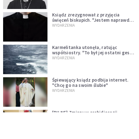
Ksiądz zrezygnował z przyjęcia
święceń biskupich. "Jestem naprawdę
niegodny"
WYDARZENIA
Karmelitanka utonęła, ratując
współsiostry. "To był jej ostatni gest
miłości"
WYDARZENIA
Śpiewający ksiądz podbija internet.
"Chcę go na swoim ślubie"
WYDARZENIA
[PILNE] Zmiany w archidiecezji
warszawskiej. Abp Adrian Galbas
wręczył dekrety nowym proboszczom
KOŚCIÓŁ