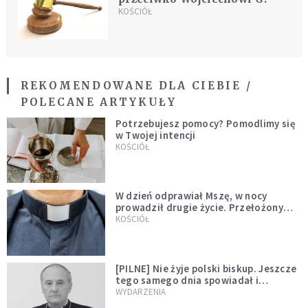
KOŚCIÓŁ
REKOMENDOWANE DLA CIEBIE /
POLECANE ARTYKUŁY
Potrzebujesz pomocy? Pomodlimy się
w Twojej intencji
KOŚCIÓŁ
W dzień odprawiał Mszę, w nocy
prowadził drugie życie. Przełożony
kazał mu opuścić zakon
KOŚCIÓŁ
[PILNE] Nie żyje polski biskup. Jeszcze
tego samego dnia spowiadał i
sprawował Mszę świętą
WYDARZENIA