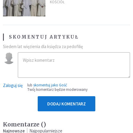
Pana Boga dla naszej wiary"
KOŚCIÓŁ
SKOMENTUJ ARTYKUŁ
Siedem lat więzienia dla księdza za pedofilię
Zaloguj się
lub
skomentuj jako Gość
Twój komentarz będzie moderowany
DODAJ KOMENTARZ
Komentarze (
)
Najnowsze
Najpopularniejsze