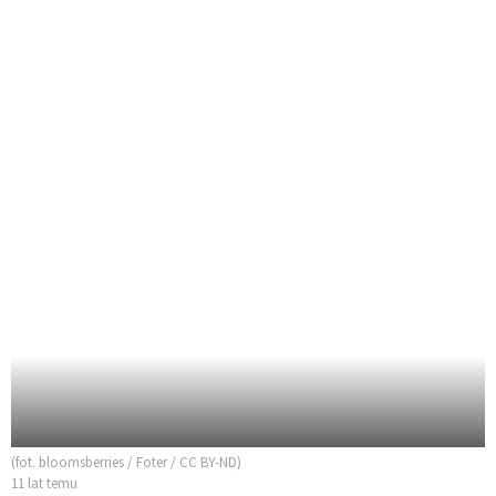
(fot. bloomsberries / Foter / CC BY-ND)
11 lat temu