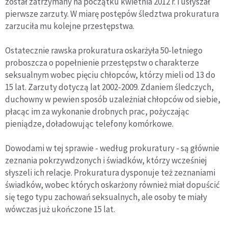
został zatrzymany na początku kwietnia 2012 r. i usłyszał
pierwsze zarzuty. W miarę postępów śledztwa prokuratura
zarzuciła mu kolejne przestępstwa.
Ostatecznie rawska prokuratura oskarżyła 50-letniego
proboszcza o popełnienie przestępstw o charakterze
seksualnym wobec pięciu chłopców, którzy mieli od 13 do
15 lat. Zarzuty dotyczą lat 2002-2009. Zdaniem śledczych,
duchowny w pewien sposób uzależniał chłopców od siebie,
płacąc im za wykonanie drobnych prac, pożyczając
pieniądze, doładowując telefony komórkowe.
Dowodami w tej sprawie - według prokuratury - są głównie
zeznania pokrzywdzonych i świadków, którzy wcześniej
słyszeli ich relacje. Prokuratura dysponuje też zeznaniami
świadków, wobec których oskarżony również miał dopuścić
się tego typu zachowań seksualnych, ale osoby te miały
wówczas już ukończone 15 lat.