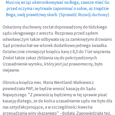
Musi się wciąż ukierunkowywać na Boga, zawsze mieć Go
przed oczyma i wytrwale zapominać o sobie, aż znajdzie
Boga, swój prawdziwy skarb. (Sprawdź:
Rozwój duchowy
)
Oskarżony duchowny został doprowadzony do łódzkiego
sądu okręgowego z aresztu. Rozprawa przed sądem
odwoławczym także odbywała się za zamkniętymi drzwiami.
Sąd przesłuchał we wtorek dodatkowo jednego świadka.
Ostatecznie zmniejszył księdzu karę z 8,5 do 7 lat więzienia.
Zniósł także zakaz zbliżania się do pokrzywdzonych.
Uzasadnienie wyroku, który jest już prawomocny, było
niejawne.
Obrońca księdza mec. Maria Wentland-Walkiewicz
powiedziała PAP, że będzie wnosić kasację do Sądu
Najwyższego. "Z pewnością będziemy w tej sprawie pisać
kasację dlatego, że do końca uzasadnienie sądu nie było dla
nas satysfakcjonujące, a w szczególności kwestia
przesądzania winy skazanego" - dodała. Zapowiedziała też,