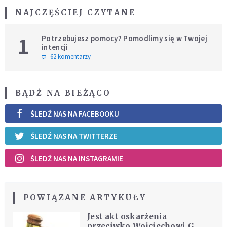
NAJCZĘŚCIEJ CZYTANE
1
Potrzebujesz pomocy? Pomodlimy się w Twojej
intencji
62 komentarzy
BĄDŹ NA BIEŻĄCO
ŚLEDŹ NAS NA FACEBOOKU
ŚLEDŹ NAS NA TWITTERZE
ŚLEDŹ NAS NA INSTAGRAMIE
POWIĄZANE ARTYKUŁY
Jest akt oskarżenia
przeciwko Wojciechowi G.