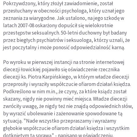
Pokrzywdzony, który złożył zawiadomienie, został
przesłuchany w obecności psychologa, który uznał jego
zeznania za wiarygodne. Jak ustalono, na jego szkodę w
latach 2007-08 oskarżony dopuścił się wielokrotnie
przestępstw seksualnych. 50-letni duchowny był badany
przez biegłych psychiatrów i seksuologa, którzy uznali, że
jest poczytalny i może ponosić odpowiedzialność karną.
Po wyroku w pierwszej instancji na stronie internetowej
diecezji łowickiej pojawiło się oświadczenie rzecznika
diecezji ks. Piotra Karpińskiego, w którym władze diecezji
przeprosiły i wyraziły współczucie ofiarom działań księdza.
Podkreślono w nim m.in., że czyny, za które ksiądz został
skazany, nigdy nie powinny mieć miejsca. Władze diecezji
zwróciły uwagę, że nigdy też nie znajdą odpowiednich słów,
by wyrazić ubolewanie i zażenowanie spowodowane tą
sytuacją. "Nade wszystko przepraszamy i wyrażamy
głębokie współczucie ofiarom działań księdza i wszystkim
dotkniętym tą sprawą" - napisano w oświadczeniu.