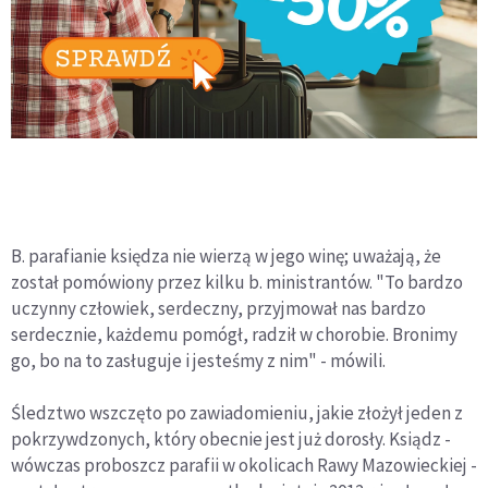
B. parafianie księdza nie wierzą w jego winę; uważają, że
został pomówiony przez kilku b. ministrantów. "To bardzo
uczynny człowiek, serdeczny, przyjmował nas bardzo
serdecznie, każdemu pomógł, radził w chorobie. Bronimy
go, bo na to zasługuje i jesteśmy z nim" - mówili.
Śledztwo wszczęto po zawiadomieniu, jakie złożył jeden z
pokrzywdzonych, który obecnie jest już dorosły. Ksiądz -
wówczas proboszcz parafii w okolicach Rawy Mazowieckiej -