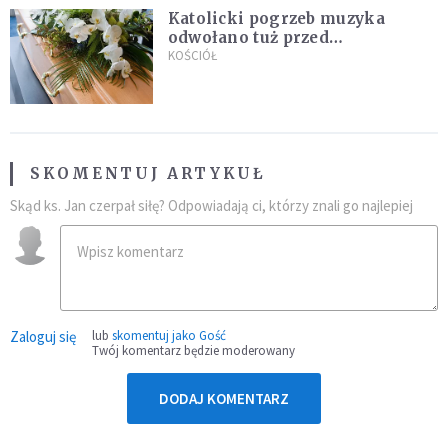
Katolicki pogrzeb muzyka
odwołano tuż przed
uroczystością. Powodem była
KOŚCIÓŁ
przynależność do masonerii
SKOMENTUJ ARTYKUŁ
Skąd ks. Jan czerpał siłę? Odpowiadają ci, którzy znali go najlepiej
Zaloguj się
lub
skomentuj jako Gość
Twój komentarz będzie moderowany
DODAJ KOMENTARZ