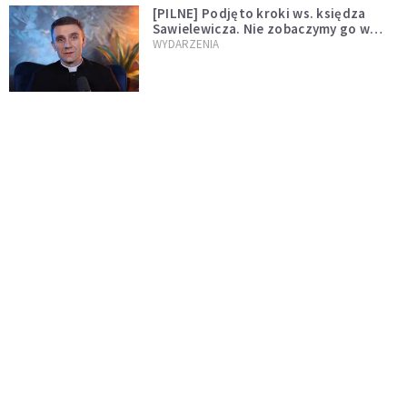
[PILNE] Podjęto kroki ws. księdza
Sawielewicza. Nie zobaczymy go w
mediach
WYDARZENIA