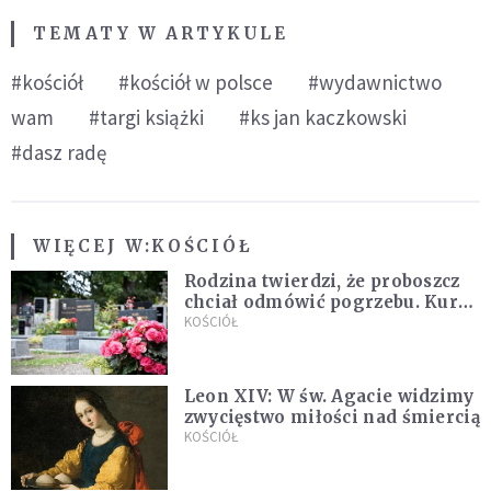
TEMATY W ARTYKULE
#kościół
#kościół w polsce
#wydawnictwo
wam
#targi książki
#ks jan kaczkowski
#dasz radę
WIĘCEJ W:
KOŚCIÓŁ
Rodzina twierdzi, że proboszcz
chciał odmówić pogrzebu. Kuria
zapowiada wyjaśnienia
KOŚCIÓŁ
Leon XIV: W św. Agacie widzimy
zwycięstwo miłości nad śmiercią
KOŚCIÓŁ