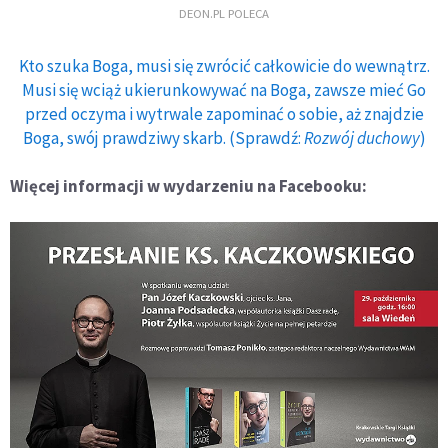
DEON.PL POLECA
Kto szuka Boga, musi się zwrócić całkowicie do wewnątrz.
Musi się wciąż ukierunkowywać na Boga, zawsze mieć Go
przed oczyma i wytrwale zapominać o sobie, aż znajdzie
Boga, swój prawdziwy skarb. (Sprawdź:
Rozwój duchowy
)
Więcej informacji w wydarzeniu na Facebooku: