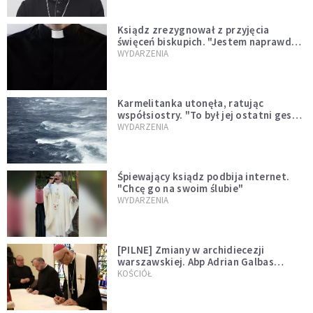
Ksiądz zrezygnował z przyjęcia
święceń biskupich. "Jestem naprawdę
niegodny"
WYDARZENIA
Karmelitanka utonęła, ratując
współsiostry. "To był jej ostatni gest
miłości"
WYDARZENIA
Śpiewający ksiądz podbija internet.
"Chcę go na swoim ślubie"
WYDARZENIA
[PILNE] Zmiany w archidiecezji
warszawskiej. Abp Adrian Galbas
wręczył dekrety nowym proboszczom
KOŚCIÓŁ