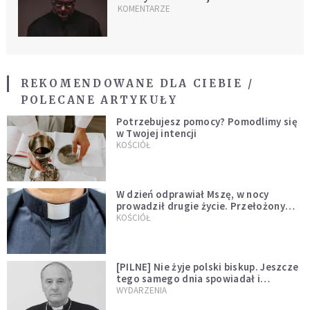
KOMENTARZE
REKOMENDOWANE DLA CIEBIE /
POLECANE ARTYKUŁY
Potrzebujesz pomocy? Pomodlimy się
w Twojej intencji
KOŚCIÓŁ
W dzień odprawiał Mszę, w nocy
prowadził drugie życie. Przełożony
kazał mu opuścić zakon
KOŚCIÓŁ
[PILNE] Nie żyje polski biskup. Jeszcze
tego samego dnia spowiadał i
sprawował Mszę świętą
WYDARZENIA