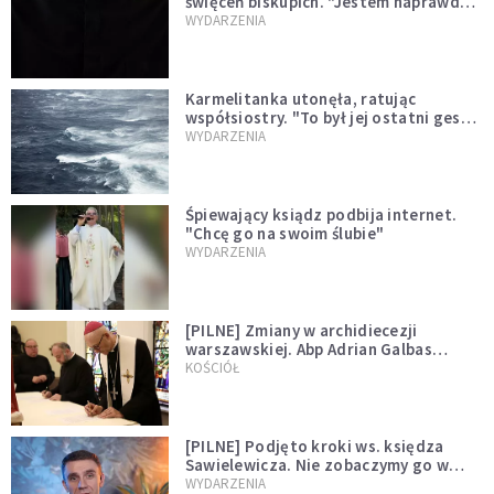
święceń biskupich. "Jestem naprawdę
niegodny"
WYDARZENIA
Karmelitanka utonęła, ratując
współsiostry. "To był jej ostatni gest
miłości"
WYDARZENIA
Śpiewający ksiądz podbija internet.
"Chcę go na swoim ślubie"
WYDARZENIA
[PILNE] Zmiany w archidiecezji
warszawskiej. Abp Adrian Galbas
wręczył dekrety nowym proboszczom
KOŚCIÓŁ
[PILNE] Podjęto kroki ws. księdza
Sawielewicza. Nie zobaczymy go w
mediach
WYDARZENIA