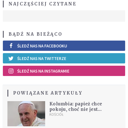
NAJCZĘŚCIEJ CZYTANE
BĄDŹ NA BIEŻĄCO
ŚLEDŹ NAS NA FACEBOOKU
ŚLEDŹ NAS NA TWITTERZE
ŚLEDŹ NAS NA INSTAGRAMIE
POWIĄZANE ARTYKUŁY
Kolumbia: papież chce
pokoju, choć nie jest
mediatorem
KOŚCIÓŁ