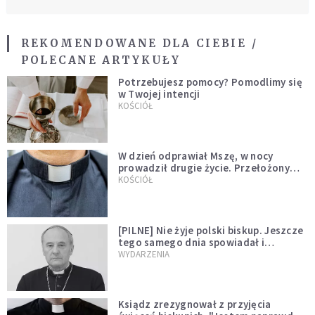
REKOMENDOWANE DLA CIEBIE /
POLECANE ARTYKUŁY
Potrzebujesz pomocy? Pomodlimy się
w Twojej intencji
KOŚCIÓŁ
W dzień odprawiał Mszę, w nocy
prowadził drugie życie. Przełożony
kazał mu opuścić zakon
KOŚCIÓŁ
[PILNE] Nie żyje polski biskup. Jeszcze
tego samego dnia spowiadał i
sprawował Mszę świętą
WYDARZENIA
Ksiądz zrezygnował z przyjęcia