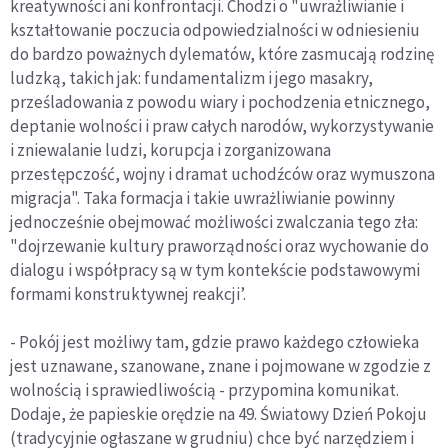
kreatywności ani konfrontacji. Chodzi o "uwrażliwianie i
kształtowanie poczucia odpowiedzialności w odniesieniu
do bardzo poważnych dylematów, które zasmucają rodzinę
ludzką, takich jak: fundamentalizm i jego masakry,
prześladowania z powodu wiary i pochodzenia etnicznego,
deptanie wolności i praw całych narodów, wykorzystywanie
i zniewalanie ludzi, korupcja i zorganizowana
przestępczość, wojny i dramat uchodźców oraz wymuszona
migracja". Taka formacja i takie uwrażliwianie powinny
jednocześnie obejmować możliwości zwalczania tego zła:
"dojrzewanie kultury praworządności oraz wychowanie do
dialogu i współpracy są w tym kontekście podstawowymi
formami konstruktywnej reakcji’.
- Pokój jest możliwy tam, gdzie prawo każdego człowieka
jest uznawane, szanowane, znane i pojmowane w zgodzie z
wolnością i sprawiedliwością - przypomina komunikat.
Dodaje, że papieskie orędzie na 49. Światowy Dzień Pokoju
(tradycyjnie ogłaszane w grudniu) chce być narzędziem i