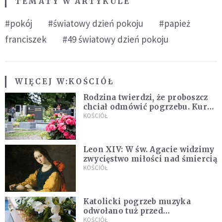
TEMATY W ARTYKULE
#pokój
#światowy dzień pokoju
#papież
franciszek
#49 światowy dzień pokoju
WIĘCEJ W:
KOŚCIÓŁ
Rodzina twierdzi, że proboszcz
chciał odmówić pogrzebu. Kuria
zapowiada wyjaśnienia
KOŚCIÓŁ
Leon XIV: W św. Agacie widzimy
zwycięstwo miłości nad śmiercią
KOŚCIÓŁ
Katolicki pogrzeb muzyka
odwołano tuż przed
uroczystością. Powodem była
KOŚCIÓŁ