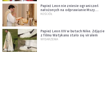
Papież Leon nie zniesie ograniczeń
nałożonych na odprawianie Mszy
trydenckiej. „Traditionis custodes”
KOŚCIÓŁ
zostaje w mocy
Papież Leon XIV w butach Nike. Zdjęcie
z filmu Watykanu stało się viralem
WYDARZENIA