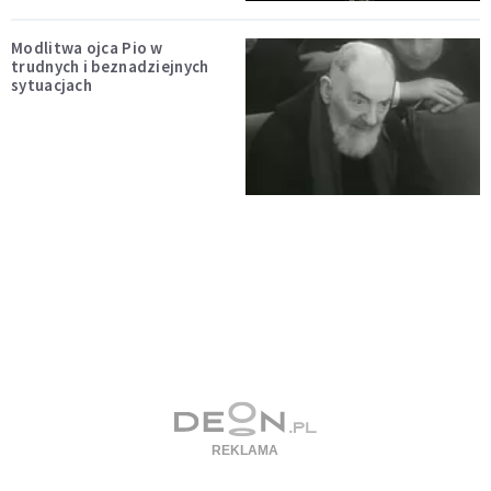
Modlitwa ojca Pio w
trudnych i beznadziejnych
sytuacjach