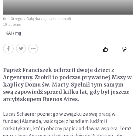
(fot. Grzegorz Gałązka / galazka.deon.pl)
10 lat temu
KAI / mg
Papież Franciszek ochrzcił dwoje dzieci z
Argentyny. Zrobił to podczas prywatnej Mszy w
kaplicy Domu św. Marty. Spełnił tym samym
swą zapowiedź sprzed kilku lat, gdy był jeszcze
arcybiskupem Buenos Aires.
Lucas Schaerer poznał go w związku ze swą pracą w
fundacji Alameda, walczącej z handlem ludźmi i
narkotykami, którą obecny papież od dawna wspiera. Teraz
wraz z żoną Aną przyjechał specjalnie do Watykanu, aby