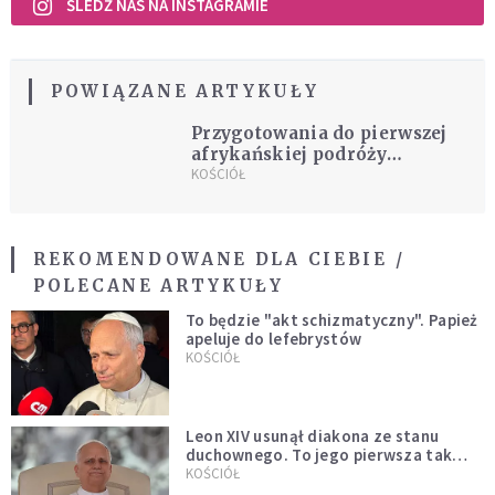
ŚLEDŹ NAS NA INSTAGRAMIE
POWIĄZANE ARTYKUŁY
Przygotowania do pierwszej
afrykańskiej podróży
Franciszka
KOŚCIÓŁ
REKOMENDOWANE DLA CIEBIE /
POLECANE ARTYKUŁY
To będzie "akt schizmatyczny". Papież
apeluje do lefebrystów
KOŚCIÓŁ
Leon XIV usunął diakona ze stanu
duchownego. To jego pierwsza tak
bezprecedensowa decyzja
KOŚCIÓŁ