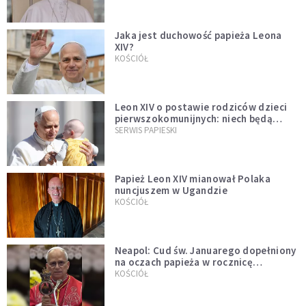
Jaka jest duchowość papieża Leona
XIV?
KOŚCIÓŁ
Leon XIV o postawie rodziców dzieci
pierwszokomunijnych: niech będą
przykładem
SERWIS PAPIESKI
Papież Leon XIV mianował Polaka
nuncjuszem w Ugandzie
KOŚCIÓŁ
Neapol: Cud św. Januarego dopełniony
na oczach papieża w rocznicę
pontyfikatu!
KOŚCIÓŁ