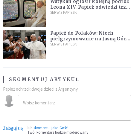
Watykan ogłosił kolejną podróż
Leona XIV. Papież odwiedzi trzy
kraje Ameryki Południowej
SERWIS PAPIESKI
Papież do Polaków: Niech
pielgrzymowanie na Jasną Górę
umocni wiarę i nadzieję
SERWIS PAPIESKI
SKOMENTUJ ARTYKUŁ
Papież ochrzcił dwoje dzieci z Argentyny
Zaloguj się
lub
skomentuj jako Gość
Twój komentarz będzie moderowany