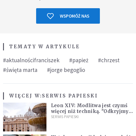
WSPOMÓŻ NAS
TEMATY W ARTYKULE
#aktualnościfranciszek
#papież
#chrzest
#święta marta
#jorge begoglio
WIĘCEJ W:
SERWIS PAPIESKI
Leon XIV: Modlitwa jest czymś
więcej niż techniką. "Odkryjmy
ją na nowo"
SERWIS PAPIESKI