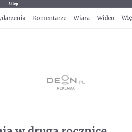
g
Sklep
Wię
darzenia
Komentarze
Wiara
Wideo
nia w drugą rocznicę