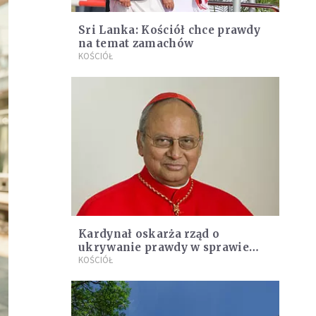
Sri Lanka: Kościół chce prawdy
na temat zamachów
KOŚCIÓŁ
Kardynał oskarża rząd o
ukrywanie prawdy w sprawie
zamachów w Sri Lance
KOŚCIÓŁ