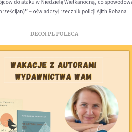
jców do ataku w Niedzielę Wielkanocną, co spowodow
ześcijan)” – oświadczył rzecznik policji Ajith Rohana.
DEON.PL POLECA