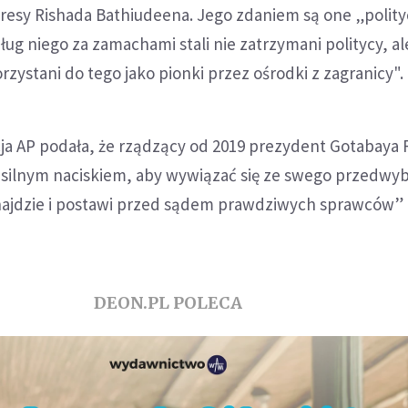
eresy Rishada Bathiudeena. Jego zdaniem są one „polity
g niego za zamachami stali nie zatrzymani politycy, al
ystani do tego jako pionki przez ośrodki z zagranicy".
a AP podała, że rządzący od 2019 prezydent Gotabaya 
od silnym naciskiem, aby wywiązać się ze swego przedw
najdzie i postawi przed sądem prawdziwych sprawców”
DEON.PL POLECA