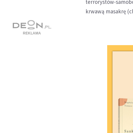
terrorystów-samobó
krwawą masakrę (chr