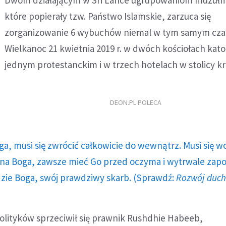
Dwóm działającym w Sri Lance ugrupowaniom muzuł
które popierały tzw. Państwo Islamskie, zarzuca się
zorganizowanie 6 wybuchów niemal w tym samym cza
Wielkanoc 21 kwietnia 2019 r. w dwóch kościołach kato
jednym protestanckim i w trzech hotelach w stolicy kr
DEON.PL POLECA
ga, musi się zwrócić całkowicie do wewnątrz. Musi się w
a Boga, zawsze mieć Go przed oczyma i wytrwale zap
dzie Boga, swój prawdziwy skarb. (Sprawdź:
Rozwój duc
olityków sprzeciwił się prawnik Rushdhie Habeeb,