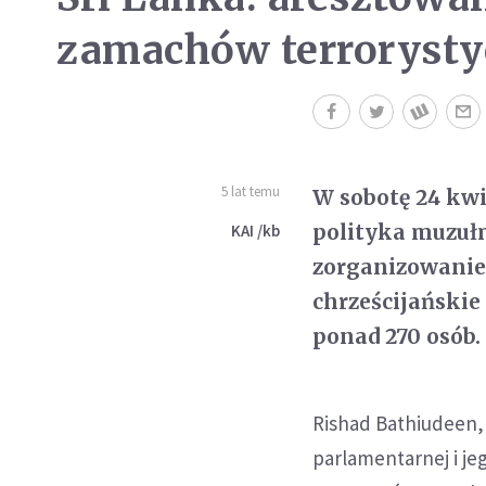
zamachów terrorysty
5 lat temu
W sobotę 24 kwi
polityka muzułm
KAI /kb
zorganizowanie
chrześcijańskie
ponad 270 osób.
Rishad Bathiudeen,
parlamentarnej i je