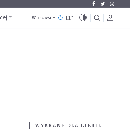
11
°
cej
Warszawa
WYBRANE DLA CIEBIE