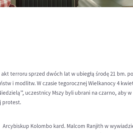
 akt terroru sprzed dwóch lat w ubiegłą środę 21 bm. p
stw i modlitw. W czasie tegorocznej Wielkanocy 4 kwiet
edzielą”, uczestnicy Mszy byli ubrani na czarno, aby w
 protest.
Arcybiskup Kolombo kard. Malcom Ranjith w wywiadzi