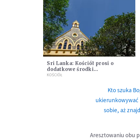
Sri Lanka: Kościół prosi o
dodatkowe środki
bezpieczeństwa w Boże
KOŚCIÓŁ
Narodzenie
Kto szuka Bo
ukierunkowywać n
sobie, aż znaj
Aresztowaniu obu p