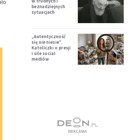
w trudnych i
ało
beznadziejnych
sytuacjach
„Autentyczność
się nie niesie”.
Katoliczki o presji
i sile social
mediów