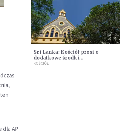
Sri Lanka: Kościół prosi o
dodatkowe środki
bezpieczeństwa w Boże
KOŚCIÓŁ
Narodzenie
odczas
nia,
 ten
e dla AP