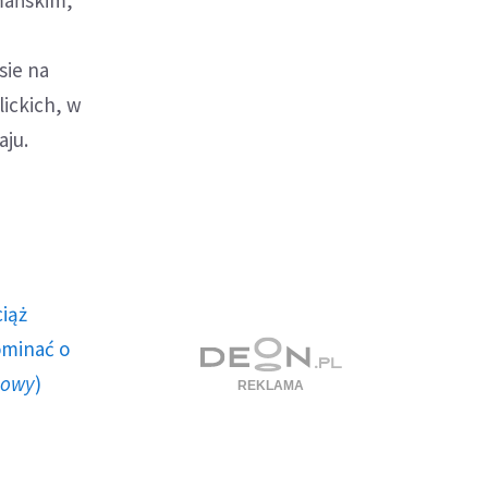
mańskim,
sie na
lickich, w
aju.
ciąż
ominać o
howy
)