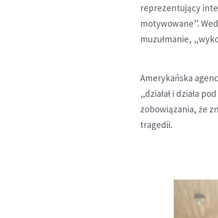
reprezentujący int
motywowane”. Wedłu
muzułmanie, „wykorz
Amerykańska agencj
„działał i działa p
zobowiązania, że z
tragedii.