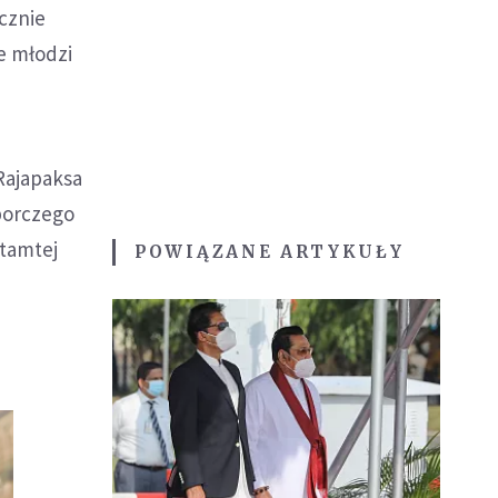
cznie
e młodzi
Rajapaksa
yborczego
 tamtej
POWIĄZANE ARTYKUŁY