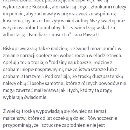
wykluczone z Kościoła, ale nadal są Jego członkami i należy
im pomóc, aby zachowały wiarę oraz więź ze wspólnotą
kościelną, by uczestniczyły w niedzielnej Mszy świętej oraz
w życiu wspólnot parafialnych" - stwierdzają w ślad za
adhortacją "Familiaris consortio" Jana Pawła II.
Biskupi wyrażają także nadzieję, że Synod może pomóc w
zmianie narracji społecznej wobec rodzin wielodzietnych.
Apelują też o troskę o "rodziny najuboższe, rodziny z
osobami niepełnosprawnymi, małżeństwa starsze lub z
osobami starszymi". Podkreślają, że troską duszpasterską
należy objąć i osoby samotne, które z różnych powodów nie
mogą zawrzeć małżeństwa jak i tych, którzy ta drogę
wybierają świadomie.
Z wielką troską wypowiadają się również na temat
małżeństw, które od lat oczekują dzieci. Równocześnie
przypominają, że "sztuczne zapłodnienie nie jest