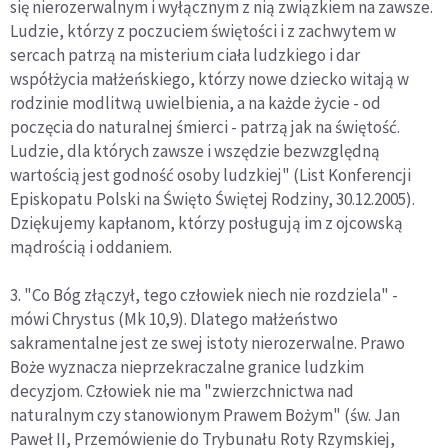
się nierozerwalnym i wyłącznym z nią związkiem na zawsze.
Ludzie, którzy z poczuciem świętości i z zachwytem w
sercach patrzą na misterium ciała ludzkiego i dar
współżycia małżeńskiego, którzy nowe dziecko witają w
rodzinie modlitwą uwielbienia, a na każde życie - od
poczęcia do naturalnej śmierci - patrzą jak na świętość.
Ludzie, dla których zawsze i wszędzie bezwzględną
wartością jest godność osoby ludzkiej" (List Konferencji
Episkopatu Polski na Święto Świętej Rodziny, 30.12.2005).
Dziękujemy kapłanom, którzy posługują im z ojcowską
mądrością i oddaniem.
3. "Co Bóg złączył, tego człowiek niech nie rozdziela" -
mówi Chrystus (Mk 10,9). Dlatego małżeństwo
sakramentalne jest ze swej istoty nierozerwalne. Prawo
Boże wyznacza nieprzekraczalne granice ludzkim
decyzjom. Człowiek nie ma "zwierzchnictwa nad
naturalnym czy stanowionym Prawem Bożym" (św. Jan
Paweł II, Przemówienie do Trybunału Roty Rzymskiej,