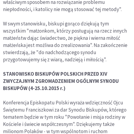
właściwym sposobem na rozwiązanie problemu
niepłodności, i katolicy nie mogą stosować tej metody".
W swym stanowisku, biskupi gorąco dziękują tym
wszystkim "małżonkom, którzy posługują na rzecz innych
małżeństw dając świadectwo, że piękna i wierna miłość
małżeńska jest możliwa do zrealizowania". Na zakończenie
stwierdzają, że "do nadchodzącego synodu
przygotowujemy się z wiarą, nadzieją i miłością".
STANOWISKO BISKUPÓW POLSKICH PRZED XIV
ZWYCZAJNYM ZGROMADZENIEM OGÓLNYM SYNODU
BISKUPÓW (4-25.10.2015 r.)
Konferencja Episkopatu Polski wyraża wdzięczność Ojcu
Świętemu Franciszkowi za dar Synodu Biskupów, którego
tematem będzie w tym roku "Powołanie i misja rodziny w
Kościele i świecie współczesnym". Dziękujemy także
milionom Polaków - w tym wspólnotom i ruchom