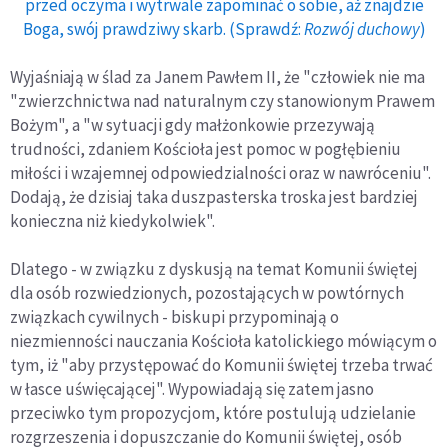
przed oczyma i wytrwale zapominać o sobie, aż znajdzie
Boga, swój prawdziwy skarb. (Sprawdź:
Rozwój duchowy
)
Wyjaśniają w ślad za Janem Pawłem II, że "człowiek nie ma
"zwierzchnictwa nad naturalnym czy stanowionym Prawem
Bożym", a "w sytuacji gdy małżonkowie przezywają
trudności, zdaniem Kościoła jest pomoc w pogłębieniu
miłości i wzajemnej odpowiedzialności oraz w nawróceniu".
Dodają, że dzisiaj taka duszpasterska troska jest bardziej
konieczna niż kiedykolwiek".
Dlatego - w związku z dyskusją na temat Komunii świętej
dla osób rozwiedzionych, pozostających w powtórnych
związkach cywilnych - biskupi przypominają o
niezmienności nauczania Kościoła katolickiego mówiącym o
tym, iż "aby przystępować do Komunii świętej trzeba trwać
w łasce uświęcającej". Wypowiadają się zatem jasno
przeciwko tym propozycjom, które postulują udzielanie
rozgrzeszenia i dopuszczanie do Komunii świętej, osób