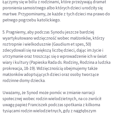
Łączymy się w bólu z rodzinami, które przeżywają dramat
poronienia samoistnego albo których dzieci urodziły się
martwe. Przypominamy, że każde z tych dzieci ma prawo do
pełnego pogrzebu katolickiego.
5. Pragniemy, aby podczas Synodu jeszcze bardziej
wyartykułowano wdzięczność wobec małżonków, którzy
roztropnie i wielkodusznie (Gaudium et spes, 50)
zdecydowali się na większą liczbę dzieci, dając im życie i
utrzymanie oraz troszcząc się o wprowadzenie ich w świat
wiary i kultury (Papieska Rada ds. Rodziny, Rodzina a ludzka
prokreacja, 18-19). Wdzięcznością obejmujemy także
małżonków adoptujących dzieci oraz osoby tworzące
rodzinne domy dziecka.
Uważamy, że Synod może pomóc w zmianie narracji
społecznej wobec rodzin wielodzietnych, na co zwrócił
uwagę papież Franciszek podczas spotkania z kilkoma
tysiącami rodzin wielodzietnych, gdy z najgłębszym