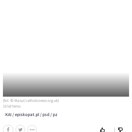
(fot. © Mazur/catholicnews.org.uk)
10 lat temu
KAI / episkopat.pl / psd / pz