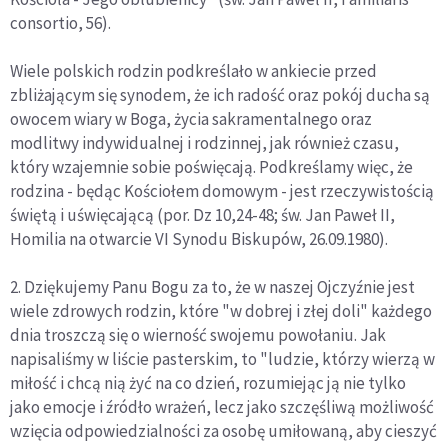
consortio, 56).
Wiele polskich rodzin podkreślało w ankiecie przed
zbliżającym się synodem, że ich radość oraz pokój ducha są
owocem wiary w Boga, życia sakramentalnego oraz
modlitwy indywidualnej i rodzinnej, jak również czasu,
który wzajemnie sobie poświęcają. Podkreślamy więc, że
rodzina - będąc Kościołem domowym - jest rzeczywistością
świętą i uświęcającą (por. Dz 10,24-48; św. Jan Paweł II,
Homilia na otwarcie VI Synodu Biskupów, 26.09.1980).
2. Dziękujemy Panu Bogu za to, że w naszej Ojczyźnie jest
wiele zdrowych rodzin, które "w dobrej i złej doli" każdego
dnia troszczą się o wierność swojemu powołaniu. Jak
napisaliśmy w liście pasterskim, to "ludzie, którzy wierzą w
miłość i chcą nią żyć na co dzień, rozumiejąc ją nie tylko
jako emocje i źródło wrażeń, lecz jako szczęśliwą możliwość
wzięcia odpowiedzialności za osobę umiłowaną, aby cieszyć