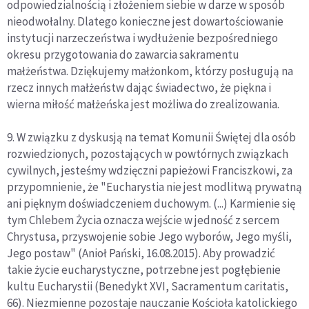
odpowiedzialnością i złożeniem siebie w darze w sposób
nieodwołalny. Dlatego konieczne jest dowartościowanie
instytucji narzeczeństwa i wydłużenie bezpośredniego
okresu przygotowania do zawarcia sakramentu
małżeństwa. Dziękujemy małżonkom, którzy posługują na
rzecz innych małżeństw dając świadectwo, że piękna i
wierna miłość małżeńska jest możliwa do zrealizowania.
9. W związku z dyskusją na temat Komunii Świętej dla osób
rozwiedzionych, pozostających w powtórnych związkach
cywilnych, jesteśmy wdzięczni papieżowi Franciszkowi, za
przypomnienie, że "Eucharystia nie jest modlitwą prywatną
ani pięknym doświadczeniem duchowym. (...) Karmienie się
tym Chlebem Życia oznacza wejście w jedność z sercem
Chrystusa, przyswojenie sobie Jego wyborów, Jego myśli,
Jego postaw" (Anioł Pański, 16.08.2015). Aby prowadzić
takie życie eucharystyczne, potrzebne jest pogłębienie
kultu Eucharystii (Benedykt XVI, Sacramentum caritatis,
66). Niezmienne pozostaje nauczanie Kościoła katolickiego