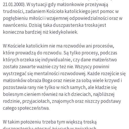
21.01.2000). W sytuacji gdy małżonkowie przeżywają
trudności, zadaniem Kościoła katolickiego jest pomoc w
pogłębieniu miłości i wzajemnej odpowiedzialności oraz w
nawróceniu. Dzisiaj taka duszpasterska troska jest
konieczna bardziej niż kiedykolwiek.
W Kościele katolickim nie ma rozwodów ani procesów,
które prowadzą do rozwodu. Są tylko procesy, podczas
których orzeka się indywidualnie, czy dane małżeństwo
zostało zawarte ważnie czy też nie. Wszyscy powinni
wystrzegać się mentalności rozwodowej. Każde rozejście się
małżonków obraża Boga oraz niesie za sobą wiele krzywd i
pozostawia rany nie tylko w nich samych, ale kładzie się
bolesnym cieniem również na ich dzieciach, najbliższej
rodzinie, przyjaciołach, znajomych oraz niszczy podstawy
całego społeczeństwa.
W takim położeniu trzeba tym większą troską
duszpasterską otoczyć żyjących w związkach