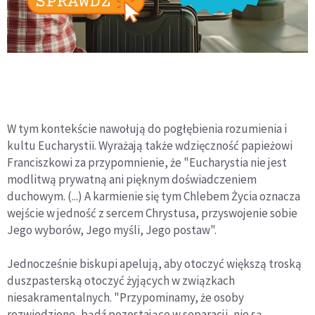
W tym kontekście nawołują do pogłębienia rozumienia i
kultu Eucharystii. Wyrażają także wdzięczność papieżowi
Franciszkowi za przypomnienie, że "Eucharystia nie jest
modlitwą prywatną ani pięknym doświadczeniem
duchowym. (...) A karmienie się tym Chlebem Życia oznacza
wejście w jedność z sercem Chrystusa, przyswojenie sobie
Jego wyborów, Jego myśli, Jego postaw".
Jednocześnie biskupi apelują, aby otoczyć większą troską
duszpasterską otoczyć żyjących w związkach
niesakramentalnych. "Przypominamy, że osoby
rozwiedzione, bądź pozostające w separacji, nie są