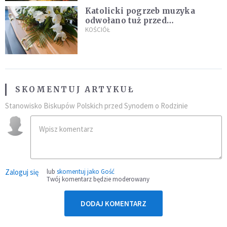
Katolicki pogrzeb muzyka
odwołano tuż przed
uroczystością. Powodem była
KOŚCIÓŁ
przynależność do masonerii
SKOMENTUJ ARTYKUŁ
Stanowisko Biskupów Polskich przed Synodem o Rodzinie
Zaloguj się
lub
skomentuj jako Gość
Twój komentarz będzie moderowany
DODAJ KOMENTARZ