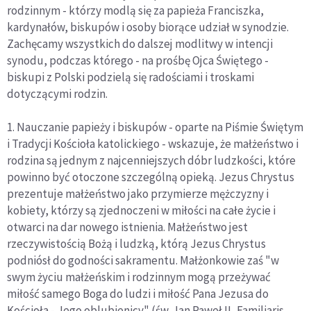
rodzinnym - którzy modlą się za papieża Franciszka,
kardynałów, biskupów i osoby biorące udział w synodzie.
Zachęcamy wszystkich do dalszej modlitwy w intencji
synodu, podczas którego - na prośbę Ojca Świętego -
biskupi z Polski podzielą się radościami i troskami
dotyczącymi rodzin.
1. Nauczanie papieży i biskupów - oparte na Piśmie Świętym
i Tradycji Kościoła katolickiego - wskazuje, że małżeństwo i
rodzina są jednym z najcenniejszych dóbr ludzkości, które
powinno być otoczone szczególną opieką. Jezus Chrystus
prezentuje małżeństwo jako przymierze mężczyzny i
kobiety, którzy są zjednoczeni w miłości na całe życie i
otwarci na dar nowego istnienia. Małżeństwo jest
rzeczywistością Bożą i ludzką, którą Jezus Chrystus
podniósł do godności sakramentu. Małżonkowie zaś "w
swym życiu małżeńskim i rodzinnym mogą przeżywać
miłość samego Boga do ludzi i miłość Pana Jezusa do
Kościoła - Jego oblubienicy" (św. Jan Paweł II, Familiaris