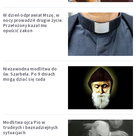
W dzień odprawiał Mszę, w
nocy prowadził drugie życie.
Przełożony kazał mu
opuścić zakon
Niezawodna modlitwa do
św. Szarbela. Po 9 dniach
mogą dziać się cuda
Modlitwa ojca Pio w
trudnych i beznadziejnych
sytuacjach