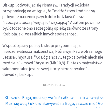
Biskupi, odwołując się Pisma św. i Tradycji Kościoła
przypominają na wstępie, że "małżeństwo i rodzina są
jednymi z najcenniejszych dóbr ludzkości" oraz
"rzeczywistością świętą i uświęcającą". A zatem powinno
być otoczone ono szczególną opieką zarówno ze strony
Kościoła jak i wszelkich innych społeczności.
W sposób jasny polscy biskupi przypominają o
nierozerwalności małżeństwa, która wynika z woli samego
Jezusa Chrystusa. "Co Bóg złączył, tego człowiek niech nie
rozdziela" - mówi Chrystus (Mk 10,9). Dlatego małżeństwo
sakramentalne jest ze swej istoty nierozerwalne" -
dowodzą biskupi.
DEON.PL POLECA
Kto szuka Boga, musi się zwrócić całkowicie do wewnątrz.
Musi się wciąż ukierunkowywać na Boga, zawsze mieć Go