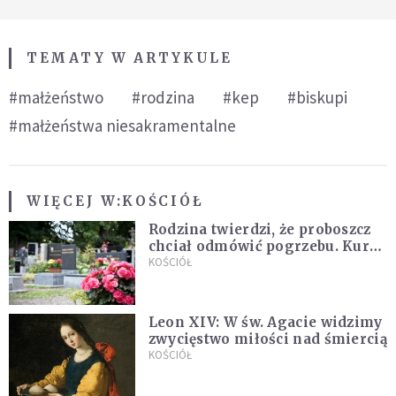
TEMATY W ARTYKULE
#małżeństwo
#rodzina
#kep
#biskupi
#małżeństwa niesakramentalne
WIĘCEJ W:
KOŚCIÓŁ
Rodzina twierdzi, że proboszcz
chciał odmówić pogrzebu. Kuria
zapowiada wyjaśnienia
KOŚCIÓŁ
Leon XIV: W św. Agacie widzimy
zwycięstwo miłości nad śmiercią
KOŚCIÓŁ