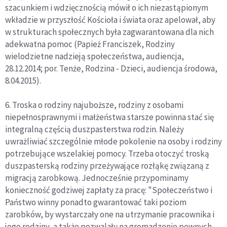
szacunkiem i wdzięcznością mówił o ich niezastąpionym
wkładzie w przyszłość Kościoła i świata oraz apelował, aby
w strukturach społecznych była zagwarantowana dla nich
adekwatna pomoc (Papież Franciszek, Rodziny
wielodzietne nadzieją społeczeństwa, audiencja,
28.12.2014; por. Tenże, Rodzina - Dzieci, audiencja środowa,
8.04.2015).
6. Troska o rodziny najuboższe, rodziny z osobami
niepełnosprawnymi i małżeństwa starsze powinna stać się
integralną częścią duszpasterstwa rodzin. Należy
uwrażliwiać szczególnie młode pokolenie na osoby i rodziny
potrzebujące wszelakiej pomocy. Trzeba otoczyć troską
duszpasterską rodziny przeżywające rozłąkę związaną z
migracją zarobkową. Jednocześnie przypominamy
konieczność godziwej zapłaty za pracę: "Społeczeństwo i
Państwo winny ponadto gwarantować taki poziom
zarobków, by wystarczały one na utrzymanie pracownika i
jego rodziny, a także pozwalały na gromadzenie pewnych