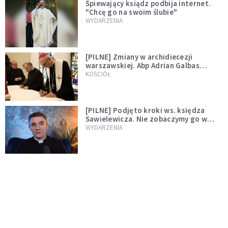
Śpiewający ksiądz podbija internet.
"Chcę go na swoim ślubie"
WYDARZENIA
[PILNE] Zmiany w archidiecezji
warszawskiej. Abp Adrian Galbas
wręczył dekrety nowym proboszczom
KOŚCIÓŁ
[PILNE] Podjęto kroki ws. księdza
Sawielewicza. Nie zobaczymy go w
mediach
WYDARZENIA