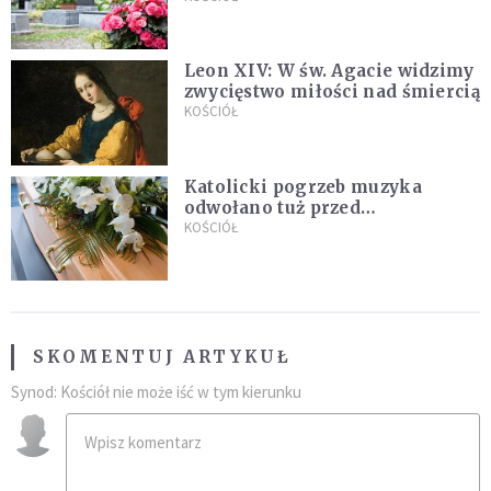
Leon XIV: W św. Agacie widzimy
zwycięstwo miłości nad śmiercią
KOŚCIÓŁ
Katolicki pogrzeb muzyka
odwołano tuż przed
uroczystością. Powodem była
KOŚCIÓŁ
przynależność do masonerii
SKOMENTUJ ARTYKUŁ
Synod: Kościół nie może iść w tym kierunku