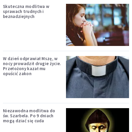
Skuteczna modlitwa w
sprawach trudnych i
beznadziejnych
W dzień odprawiał Mszę, w
nocy prowadził drugie życie.
Przełożony kazał mu
opuścić zakon
Niezawodna modlitwa do
św. Szarbela. Po 9 dniach
mogą dziać się cuda