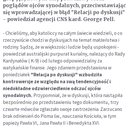
poglądów ojców synodalnych, przeciwstawiając
się wprowadzającej w błąd "Relacji po dyskusji"
- powiedział agencji CNS kard. George Pell.
- Chcieliśmy, aby katoliccy na całym świecie wiedzieli, o co
rzeczywiście chodzi w dyskusjach na temat małżeństwa i
rodziny. Sądzę, że w większości ludzie będą uspokojeni -
powiedział australijski purpurat kurialny, należący do Rady
Kardynałów ( K-9) i od lutego odpowiedzialny za
watykańskie finanse. Jego zdaniem przedstawiona w
poniedziałek
"Relacja po dyskusji" wzbudziła
kontrowersje ze względu na swą tendencyjność i
niedokładne odzwierciedlenie odczuć ojców
synodalnych.
Przypomniał, że w dyskusji, która nastąpiła
bezpośrednio po przedstawieniu tego dokumentu, trzy
czwarte mówców zgłaszało swoje zastrzeżenia. Zarzucano
brak odniesień do Pisma św., nauczania Kościoła, w tym
papieży Pawła VI, Jana Pawła II i Benedykta XVI.