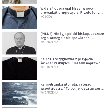
W dzień odprawiał Mszę, w nocy
prowadził drugie życie. Przełożony
kazał mu opuścić zakon
KOŚCIÓŁ
[PILNE] Nie żyje polski biskup. Jeszcze
tego samego dnia spowiadał i
sprawował Mszę świętą
WYDARZENIA
Ksiądz zrezygnował z przyjęcia
święceń biskupich. "Jestem naprawdę
niegodny"
WYDARZENIA
Karmelitanka utonęła, ratując
współsiostry. "To był jej ostatni gest
miłości"
WYDARZENIA