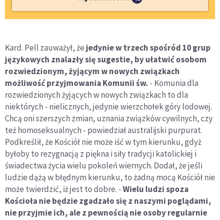
Kard. Pell zauważył, że
jedynie w trzech spośród 10 grup
językowych znalazły się sugestie, by ułatwić osobom
rozwiedzionym, żyjącym w nowych związkach
możliwość przyjmowania Komunii św.
- Komunia dla
rozwiedzionych żyjących w nowych związkach to dla
niektórych - nielicznych, jedynie wierzchołek góry lodowej.
Chcą oni szerszych zmian, uznania związków cywilnych, czy
też homoseksualnych - powiedział australijski purpurat.
Podkreślił, że Kościół nie może iść w tym kierunku, gdyż
byłoby to rezygnacją z piękna i siły tradycji katolickiej i
świadectwa życia wielu pokoleń wiernych. Dodał, że jeśli
ludzie dążą w błędnym kierunku, to żadną mocą Kościół nie
może twierdzić, iż jest to dobre. -
Wielu ludzi spoza
Kościoła nie będzie zgadzało się z naszymi poglądami,
nie przyjmie ich, ale z pewnością nie osoby regularnie