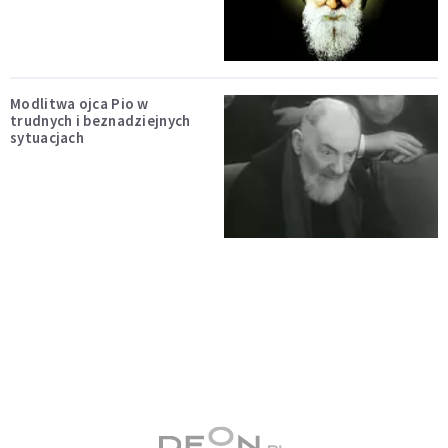
Modlitwa ojca Pio w
trudnych i beznadziejnych
sytuacjach