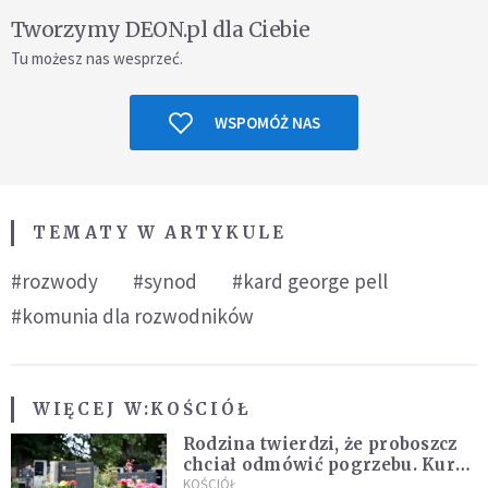
Tworzymy DEON.pl dla Ciebie
Tu możesz nas wesprzeć.
WSPOMÓŻ NAS
TEMATY W ARTYKULE
#rozwody
#synod
#kard george pell
#komunia dla rozwodników
WIĘCEJ W:
KOŚCIÓŁ
Rodzina twierdzi, że proboszcz
chciał odmówić pogrzebu. Kuria
zapowiada wyjaśnienia
KOŚCIÓŁ