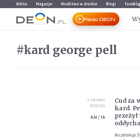
Przejdź do menu głównego
Przejdź do treści
Biblia
Magazyn
Modlitwa w drodze
Blogi
faceBó
Wy
Radio DEON
#kard george pell
Cud za
1 rok temu
KOŚCIÓŁ
kard. Pe
przeżył
KAI / tk
oddych
Arcybiskup S