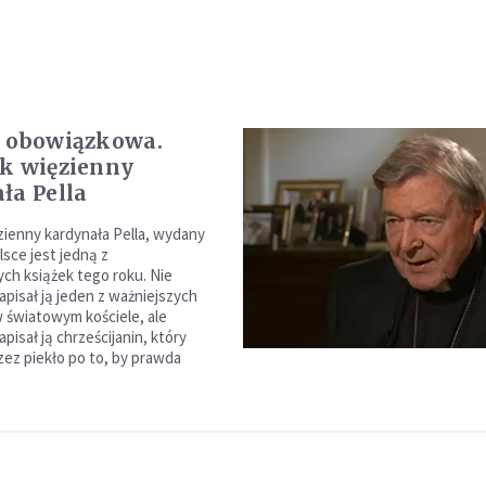
 obowiązkowa.
k więzienny
ła Pella
zienny kardynała Pella, wydany
lsce jest jedną z
ych książek tego roku. Nie
apisał ją jeden z ważniejszych
 światowym kościele, ale
apisał ją chrześcijanin, który
zez piekło po to, by prawda