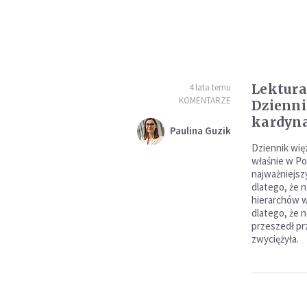
Lektura
4 lata temu
KOMENTARZE
Dzienni
kardyna
Paulina Guzik
Dziennik wię
właśnie w Po
najważniejsz
dlatego, że n
hierarchów w
dlatego, że n
przeszedł pr
zwyciężyła.