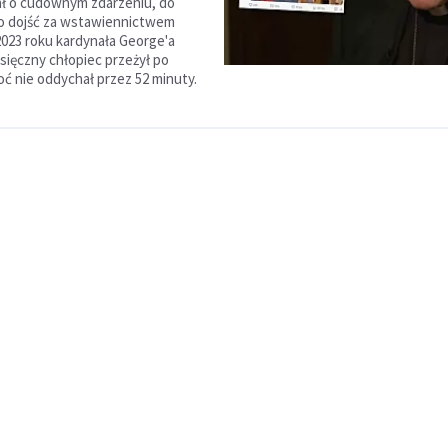
ł o cudownym zdarzeniu, do
o dojść za wstawiennictwem
023 roku kardynała George'a
esięczny chłopiec przeżył po
ć nie oddychał przez 52 minuty.