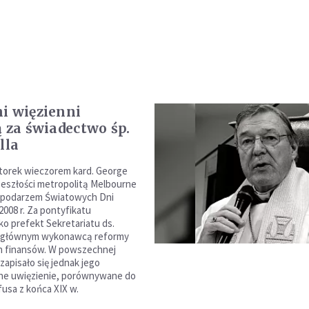
i więzienni
ą za świadectwo śp.
lla
torek wieczorem kard. George
rzeszłości metropolitą Melbourne
ospodarzem Światowych Dni
2008 r. Za pontyfikatu
ko prefekt Sekretariatu ds.
ł głównym wykonawcą reformy
h finansów. W powszechnej
zapisało się jednak jego
e uwięzienie, porównywane do
usa z końca XIX w.