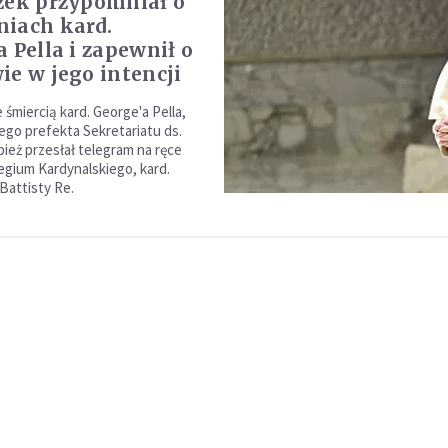
zek przypomniał o
iach kard.
a Pella i zapewnił o
ie w jego intencji
śmiercią kard. George'a Pella,
o prefekta Sekretariatu ds.
pież przesłał telegram na ręce
egium Kardynalskiego, kard.
Battisty Re.