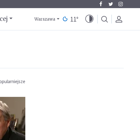
11
°
cej
Warszawa
opularniejsze