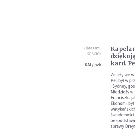
Kapelan
3 lata temu
KOŚCIÓŁ
dziękuj
kard. Pe
KAI / pzk
Zmarły we w
Pell był w p
i Sydney, g
Młodzieży w 
Franciszka ja
Ekonomii by
watykańskic
świadomości 
bezpodstawn
sprawy Dreyf