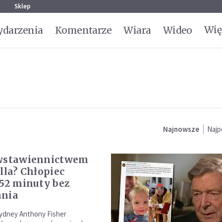
g
Sklep
Wię
darzenia
Komentarze
Wiara
Wideo
Najnowsze
Najp
 wstawiennictwem
lla? Chłopiec
 52 minuty bez
ania
ydney Anthony Fisher