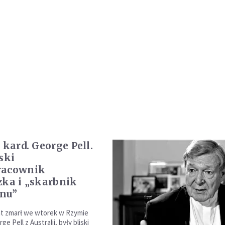
 kard. George Pell.
ski
racownik
zka i „skarbnik
nu”
at zmarł we wtorek w Rzymie
e Pell z Australii, były bliski