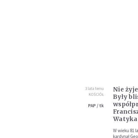
Nie żyje
3 lata temu
KOŚCIÓŁ
Były bli
współp
PAP / tk
Francis
Watyka
W wieku 81 l
kardynał Georg