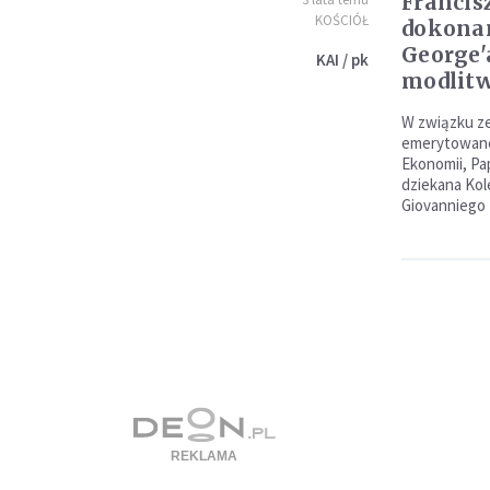
Francis
KOŚCIÓŁ
dokonan
George'
KAI / pk
modlitw
W związku ze 
emerytowaneg
Ekonomii, Pa
dziekana Kol
Giovanniego 